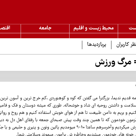
ست
محیط زیست و اقلیم
جامعه
اقتصا
ظر کاربران
پربازدیدها
 مرگ ورزش
 قدیم ندیما، بزرگترا می گفتن که کوه و کوهنوردی ،کم خرج ترین و آسون ترین 
سلامت و داشتن روحیه ای شاد و خوشحاله. طوری که میشه دوستان و فک و فامیل
نیم و بریم به دامن طبیعت تا هم از هوای خوبش استفاده کنیم و هم روح و روان
مون خودمون که تا همین چند وقت پیش صبحای جمعه با رفقای اهل دل به دید
به قول خودمون ورزش میکردیم وآخرسرهم ساعتا 10-9 میومدیم پائین ونون و پنیری و
ونه های خودمون میشدیم وخاطره ش برامون میموند وسلامتی شما.