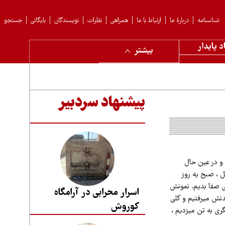
شناسنامه
دربارهٔ ما
ارتباط با ما
همراهی
نظرات
نویسندگان
بایگانی
جستجو
د پایدار
بیشتر
پیشنهاد سردبیر
و در عین حال
 ، صبح یه روز
ی صفا بدیم. نمونش
اسرار محرابی در آرامگاه
نش میرفتیم و کلی
کوروش
 حلیمی و یا جگری به تن میزدیم ،