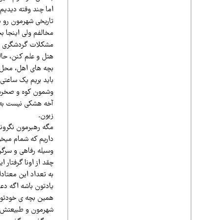
اما چند وقته دیدیم
تاریخی شهرمون رو ب
مخالفم ولی اینجا ب
مشکلات گردشگری ما 
هتل و علم کنن، حال
بچه های اهل، محل ص
باید بریم یک ساعتی 
وشمون کوه و صخره
آخه هشکی نیست به ا
زبون.
مگه رهبرمون نگرونه
داریم که شمام میخو
وسیله رفاهی و سرگر
چقد از اونا گرفتار 
به تعداد این معتادا
یادتون باشه اگه دع
همین بچه ی خودتون 
شهرمون و طبیعتش رو