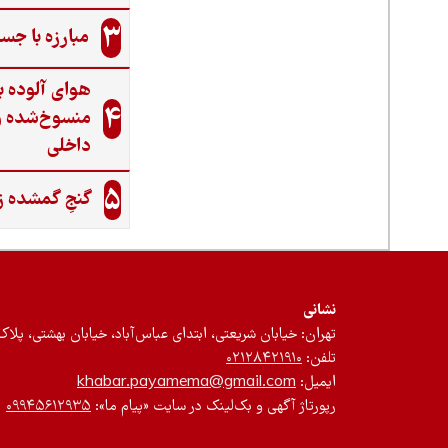
3
مبارزه با جس
هوای آلوده ب
4
منسوخ‌شده و
داخلی
5
گنجِ گمشده ز
نشانی
تهران: خیابان شریعتی، ابتدای عباس‌آباد، خیابان بهشتی، پلاک ۱۲، طبقه سوم، واحد 
تلفن:
۰۲۱۲۸۴۲۱۹۱۰
ایمیل:
khabar.payamema@gmail.com
رپورتاژ آگهی و بک‌لینک در سایت «پیام ما»:
۰۹۹۴۵۶۱۲۹۳۵