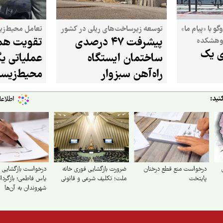
 با «پیام ما»
توسعه زیرساخت‌های ریلی در کشور
تعامل محیط‌زی
پیشرفت ۴۷ درصدی
تقویت هم
پژوهشکده
ری یک
 سعدآباد»
ساختمان ایستگاه
عملیاتی ی
راه‌آهن سبزوار
محیط‌زیست
حفاظت میر
نید:
درخواست منع قطع درختان
ضرورت بازگشایی فوری خانه
درخواست بازگشایی 
پایتخت
ملت؛ تکلیف شرعی و قانونی
یاس فاطمی؛ بازگردا
شهروندان به آن‌ها