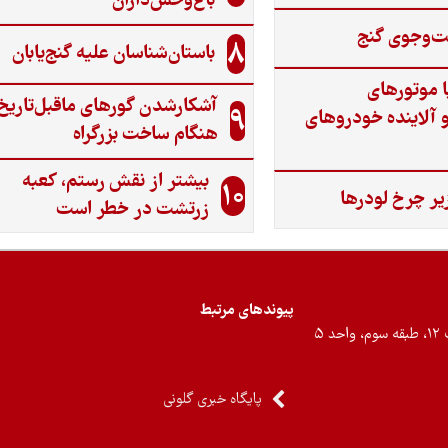
باغ‌وحش‌داران
ت‌وجوی گنج‌
8
باستان‌شناسان علیه گنج‌یابان
ا موتورهای
آشکارشدن گورهای ماقبل‌تاریخ
9
 آلاینده خودروهای
هنگام ساخت بزرگراه
بیشتر از نقش رستم، کعبه
10
یر چرخ لودرها
زرتشت در خطر است
پیوندهای مرتبط
۵
پایگاه خبری گلونی