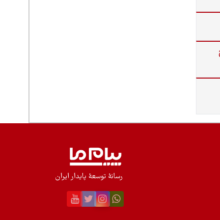
رسانۀ توسعۀ پایدار ایران