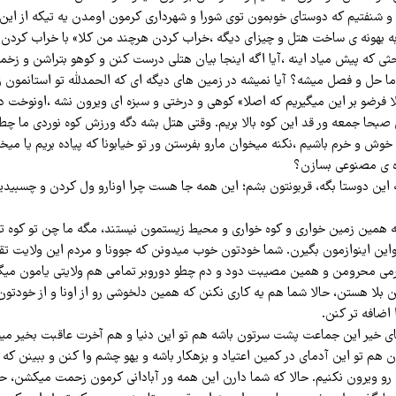
 و شنفتیم که دوستای خوبمون توی شورا و شهرداری کرمون اومدن یه تیکه از این
ه بهونه ی ساخت هتل و چیزای دیگه ،خراب کردن هرچند من کلا» با خراب کردن 
حثی که پیش میاد اینه ،آیا اگه اینجا بیان هتلی درست کنن و کوهو بتراشن و زخم
حل و فصل میشه؟ آیا نمیشه در زمین های دیگه ای که الحمدلله تو استانمون زی
ا فرضو بر این میگیریم که اصلا» کوهی و درختی و سبزه ای ویرون نشه ،اونوخت دگ
بحا جمعه ور قد این کوه بالا بریم. وقتی هتل بشه دگه ورزش کوه نوردی ما چط
خوش و خرم باشیم ،نکنه میخوان مارو بفرستن ور تو خیابونا که پیاده بریم یا میخ
 ی مصنوعی بسازن؟
ین دوستا بگه، قربونتون بشم؛ این همه جا هست چرا اونارو ول کردن و چسبیدین
 همین زمین خواری و کوه خواری و محیط زیستمون نیستند، مگه ما چن تو کوه تار
این اینوازمون بگیرن. شما خودتون خوب میدونن که جوونا و مردم این ولایت تقری
می محرومن و همین مصیبت دود و دم چطو دوروبر تمامی هم ولایتی یامون میگرد
این بلا هستن، حالا شما هم یه کاری نکنن که همین دلخوشی رو از اونا و از خودتون 
 اضافه تر کنن.
ای خیر این جماعت پشت سرتون باشه هم تو این دنیا و هم آخرت عاقبت بخیر میش
هم تو این آدمای در کمین اعتیاد و بزهکار باشه و یهو چشم وا کنن و ببینن که و
 ویرون نکنیم. حالا که شما دارن این همه ور آبادانی کرمون زحمت میکشن، حا