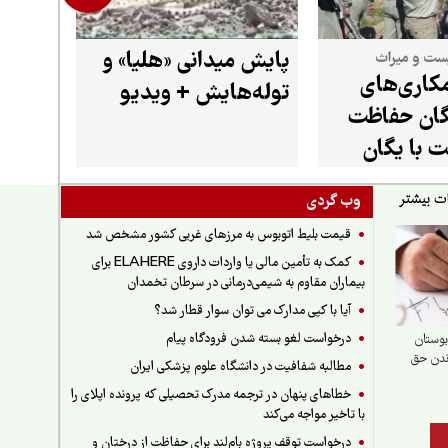
پایش میدانی «هلیا» و
ست و میراث
کاری‌های
توله‌هایش + ویدیو
گان حفاظت
 با یگان
اث‌فرهنگی
وب گردی
قیمت بلیط اتوبوس به مرزهای غربی کشور مشخص شد
کمک به تأمین مالی یا واردات داروی ELAHERE برای
بیماران مقاوم به شیمی‌درمانی در سرطان تخمدان
آیا با کپی مدارک می توان سوار قطار شد؟
درخواست لغو بسته شدن فرودگاه پیام
بوستان
ندن حق
مطالبه شفافیت در دانشگاه علوم پزشکی ایران
خطاهای پنهان در ترجمه مدرک تحصیلی که پرونده اپلای را
با تاخیر مواجه می‌کند
درخواست توقف پروژه بام‌لند برای حفاظت از درختان و