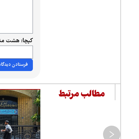
کپچا: هشت منه
مطالب مرتبط