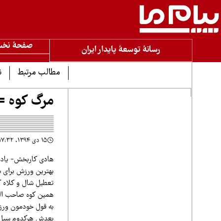
صفحۀ نخ
رسانۀ توسعۀ پایدار ایران
مطالب مرتبط
ن
مرگ کوه =
۱۵ دی ۱۳۹۴، ۱۷:۳۲
هادی کاربخش- یادمه
بهترین ورزش برای 
تعطیل شال و کلاه ک
همین کوه صاحب الز
بعدش هرکدوم سیل خ