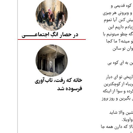
 کوه قدیمی و
و ویرونی هر چیزی
یش کنن آیا تموم
ادم داریم این
در حصار انگِ اجتماعــــــــی
ه چطو میتونیم با
و میشه؟ ما کجا
وان تو سالن
 به ای کوه بی
یخی تو ای دیار
خانه که رفت، تاب‌آوری
با» از کوچکترین
فرسوده شد
ه و سوا از اینکه
بگیرین و روز بروز
ین والا شاید
اویلا.
لا که دارن همه جا