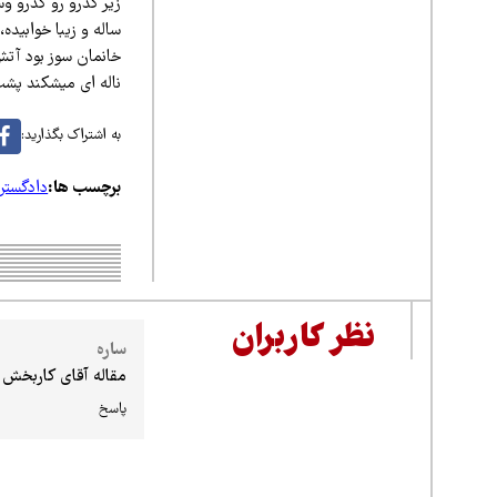
زیر گذرو رو گذرو و
ساله و زیبا خوابیده
خانمان سوز بود آت
ناله ای میشکند پش
به اشتراک بگذارید:
برچسب ها:
دادگستر
نظر کاربران
ساره
مقاله آقای کاربخش
پاسخ