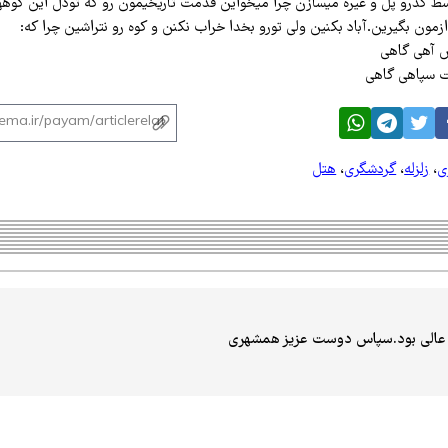
سط گذرو پل و غیره میسازن چرا میخواین قدمت تاریخیمون رو که تودل این کو
،ازمون بگیرین.آباد بکنین ولی تورو بخدا خراب نکنن و کوه رو نتراشین چرا که:
ش آهی گاهی
ت سپاهی گاهی
ی
،
زلزله
،
گردشگری
،
هتل
 عالی بود.سپاس دوست عزیز همشهری