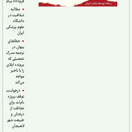
فرودگاه پیام
مطالبه
شفافیت در
دانشگاه
علوم پزشکی
ایران
خطاهای
پنهان در
ترجمه مدرک
تحصیلی که
پرونده اپلای
را با تاخیر
مواجه
می‌کند
درخواست
توقف پروژه
بام‌لند برای
حفاظت از
درختان و
طبیعت شهر
لاهیجان