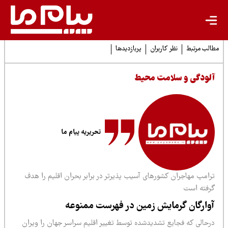
لب مرتبط
نظر کاربران
پربازدیدها
لودگی و سلامت محیط
تحریریه پیام ما
رامپ مهاجران کشورهای آسیب پذیرتر در برابر بحران اقلیم را هدف
رفته است
وارگان گرمایش زمین در فهرست ممنوعه
رحالی که فجایع تشدیدشده توسط تغییر اقلیم سراسر جهان را ویران