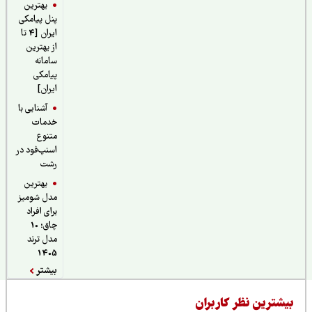
بهترین
پنل پیامکی
ایران [4 تا
از بهترین
سامانه
پیامکی
ایران]
آشنایی با
خدمات
متنوع
اسنپ‌فود در
رشت
بهترین
مدل شومیز
برای افراد
چاق؛ 10
مدل ترند
1405
بیشتر
یشترین نظر کاربران