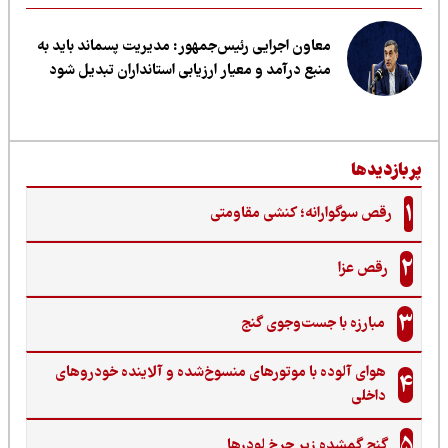
معاون اجرایی رئیس‌جمهور: مدیریت پسماند باید به
منبع درآمد و معیار ارزیابی استانداران تبدیل شود
ربازدیدها
1
رقص سوگوارانه؛ کنشی مقاومتی
2
رقص عزا
3
مبارزه با جست‌وجوی گنج‌
هوای آلوده با موتورهای منسوخ‌شده و آلاینده خودروهای
4
داخلی
5
گنجِ گمشده زیر چرخ لودرها