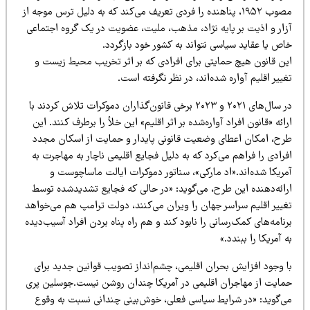
مصوب ۱۹۵۲، پناهنده را فردی تعریف می‌کند که به دلیل ترس موجه از
زار و اذیت بر پایه نژاد، مذهب، ملیت، عضویت در یک گروه اجتماعی
ص یا عقاید سیاسی نتواند به کشور خود بازگردد.
ین قانون هیچ حمایتی برای افرادی که بر اثر تخریب محیط زیست و
ییر اقلیم آواره شده‌اند، در نظر نگرفته است.
در سال‌های ۲۰۲۱ و ۲۰۲۳ برخی قانون‌گذاران دموکرات تلاش کردند با
ائه «قانون افراد آواره‌شده بر اثر اقلیم» این خلأ را برطرف کنند. این
رح، امکان اعطای وضعیت قانونی پایدار و حمایت از اسکان مجدد
رادی را فراهم می‌کرد که به دلیل فجایع اقلیمی ناچار به مهاجرت به
مریکا شده‌اند.«اد مارکی»، سناتور دموکرات ایالت ماساچوست و
رائه‌دهنده این طرح، می‌گوید: «در حالی که فجایع تشدیدشده توسط
غییر اقلیم سراسر جهان را ویران می‌کنند، دولت ترامپ هم می‌خواهد
نامه‌های کمک‌رسانی را نابود کند و هم راه پناه بردن افراد آسیب‌دیده
 آمریکا را ببندد.»
ا وجود افزایش بحران اقلیمی، چشم‌انداز تصویب قوانین جدید برای
مایت از مهاجران اقلیمی در آمریکا چندان روشن نیست.جوسلین پری
ی‌گوید: «در شرایط سیاسی فعلی، خوش‌بینی چندانی نسبت به وقوع