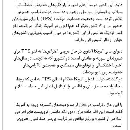
رد. این کشور در سال‌های اخیر با بارندگی‌های شدیدتر، خشکسالی،
یلاب و فرسایش سواحل روبه‌رو بوده است.دولت ترامپ همچنین
تلاش کرده است وضعیت «حمایت موقت» (TPS) را برای شهروندان
هندوراس و ۱۲ کشور دیگر که هم‌اکنون در آمریکا زندگی می‌کنند، لغو
ند. نزدیک به نیمی از این کشورها در میان آسیب‌پذیرترین کشورهای
ان از نظر اقلیمی قرار دارند.
دیوان عالی آمریکا اکنون در حال بررسی اعتراض‌ها به لغو TPS برای
هروندان سوریه و هائیتی است؛ دو کشوری که به ترتیب در سال‌های
خیر با خشکسالی و توفان‌های سهمگین و همچنین ناآرامی‌های
ونت‌بار روبه‌رو بوده‌اند.
در گذشته، دولت فدرال آمریکا هنگام اعطای TPS به این کشورها،
خاطرات محیط‌زیستی و اقلیمی را از دلایل اصلی این حمایت اعلام
ده بود.
 این حال، ترامپ در دفاع از ممنوعیت‌های گسترده ورود به آمریکا
فته است این اقدامات برای «دور نگه داشتن تروریست‌های افراطی
سلامی از کشور» و رفع نواقص در فرآیند بررسی متقاضیان ضروری
ست.