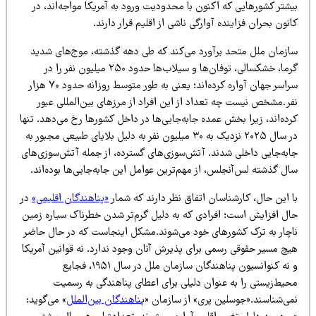
شتر کشورهایی که اکنون با محدودیت ورود به آمریکا مواجه‌اند، در
نون بحران فزاینده آوارگی ناشی از اقلیم قرار دارند.
ازمان ملل متحد برآورد می‌کند که طی دهه گذشته، موج‌های شدید
گرما، خشکسالی، توفان‌ها و سیلاب‌ها حدود ۲۵۰ میلیون نفر را در
سراسر جهان آواره کرده‌اند؛ یعنی به طور متوسط روزانه حدود ۷۰ هزار
فر.مشخص نیست چه تعداد از این افراد از مرزهای بین‌المللی عبور
ده‌اند، زیرا بخش عمده جابه‌جایی‌ها در داخل کشورها رخ می‌دهد. تنها
در سال ۲۰۲۵ نزدیک به ۳۰ میلیون نفر به دلیل بلایای طبیعی مجبور به
ابه‌جایی داخلی شدند. آتش‌سوزی‌های گسترده، از جمله آتش‌سوزی‌های
ل گذشته لس‌آنجلس، از مهم‌ترین عوامل این جابه‌جایی‌ها بوده‌اند.
 این حال، کارشناسان اتفاق نظر دارند که شمار
«پناهندگان اقلیمی»
در
ال افزایش است؛ افرادی که به دلیل گرم‌تر شدن خطرناک سیاره زمین
اچار به ترک کشورهای خود می‌شوند.مشکل اینجاست که در حال حاضر
یچ مسیر حقوقی رسمی برای پذیرش آنان وجود ندارد. نه قوانین آمریکا
و نه کنوانسیون پناهندگان سازمان ملل در سال ۱۹۵۱، فجایع
حیط‌زیستی را به عنوان دلیلی برای اعطای پناهندگی به رسمیت
می‌شناسند.«جوسلین پری» از سازمان «پ
ناهندگان بین‌الملل
» می‌گوید: