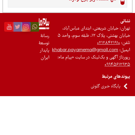
نی
ان: خیابان شریعتی، ابتدای عباس‌آباد،
 بهشتی، پلاک ۱۲، طبقه سوم، واحد ۵
رسانۀ
ن:
۰۲۱۲۸۴۲۱۹۱۰
توسعۀ
یل:
khabar.payamema@gmail.com
پایدار
رتاژ آگهی و بک‌لینک در سایت «پیام ما»:
ایران
۰۹۹۴۵۶۱۲
ندهای مرتبط
پایگاه خبری گلونی