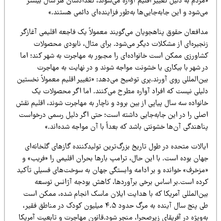
ردم به دلیل تغییر اقلیم آواره می‌شوند، تعدادشان هر سال بیشتر
‌شود و این جابه‌جایی‌ها به‌طور فزاینده‌ای دائمی هستند.»
دافعان حقوق پناهجویان می‌گویند معمولاً یک فاجعه اقلیمی آغازگر
نجیره‌ای از مشکلات دیگر می‌شود. برای مثال، نابودی محصولات
شاورزی ممکن است خانواده‌ای را مجبور به مهاجرت به شهر کند؛ اما
ر شهر با بیکاری یا خشونت مواجه شوند و در نهایت به مهاجرت
ن‌المللی روی آورند.پری توضیح می‌دهد: «تغییر اقلیم معمولاً نخستین
لیلی نیست که افراد آواره مطرح می‌کنند. اما اگر محصولات یک
نواده سه سال پیاپی از بین برود و ناچار به مهاجرت شوند، اقلیم نقش
صلی را در این جابه‌جایی داشته است؛ حتی اگر دلیل رسمی درخواست
اهندگی آن‌ها خشونتی باشد که بعداً با آن مواجه شده‌اند.»
الات متحده در طول تاریخ بزرگ‌ترین تولیدکننده گازهای گلخانه‌ای
ان بوده است. با این حال، ترامپ بارها بحران اقلیمی را «فریب» و
مزخرف» خوانده و بر ادامه وابستگی جهان به سوخت‌های فسیلی تأکید
رده است.بر اساس برخی برآوردها، کاهش بودجه آژانس توسعه
ین‌المللی آمریکا که با هدایت ایلان ماسک انجام شده، ممکن است
طی پنج سال آینده به مرگ حدود ۴.۵ میلیون کودک در مناطق فقیر،
‌ویژه در آفریقای زیرصحرا، منجر شود.قانون مهاجرت و تابعیت آمریکا