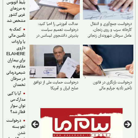
بلیط اتوبوس
به مرزهای
غربی کشور
مشخص شد
واست جمع‌آوری و انتقال
عدالت آموزشی را احیا کنید:
کمک به
خانه سرب و روی زنجان،
درخواست تعمیم سیاست
ل سرطان شهروندان زنجانی
پذیرش دانشجوی لیسانس در
تأمین مالی
رشته پزشکی به تمام
یا واردات
دانشگاه‌های علوم پزشکی تیپ
داروی
یک کشور
ELAHERE
برای بیماران
مقاوم به
شیمی‌درمانی
در سرطان
واست بازنگری در قانون
درخواست حمایت ملی از توافق
تخمدان
یر تأدیه جرایم مالی
صلح ایران و آمریکا
آیا با کپی
مدارک می
توان سوار
قطار شد؟
درخواست
لغو بسته
شدن