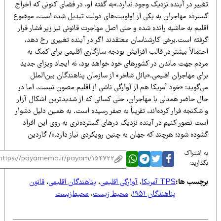
ییر در آینده نزدیک وجود ندارد.»به گفته او، در فضای کنونی که اخراج
سترده مهاجران به یکی از اولویت‌های دولت تبدیل شده است، موضوع
لیم به حاشیه رانده شده و حتی اصل مهاجرت قانونی نیز زیر فشار قرار
رفته است.برخی کارشناسان معتقدند اگر در آینده تغییری رخ دهد،
تمالاً بیشتر در قالب افزایش بودجه سازگاری اقلیمی برای کمک به
ردم جهت ماندن در کشورهای خود خواهد بود، نه ایجاد ویزای جدید
ای مهاجران اقلیمی.«یائل شاخر» از سازمان پناهندگان بین‌الملل
‌گوید: «خود آمریکا هم از آوارگی ناشی از اقلیم مصون نیست. اما در
ال حاضر همدلی با مهاجران، حتی کسانی که از شدیدترین اشکال آزار
شکنجه فرار کرده‌اند، تقریباً به صفر رسیده است. به همین دلیل دشوار
ست تصور کنیم در آینده نزدیک درهای گسترده‌تری به روی این افراد
شوده شود؛ هرچند که جهان به چنین رویکردی نیاز دارد.»/ گاردین
 اشتراک
ذارید:
رچسب ها:
TPS آمریکا
،
آوارگی اقلیمی
،
پناهندگان اقلیمی
،
قانون
پناهندگان ۱۹۵۱
،
محیط زیست
،
محیط‌زیست