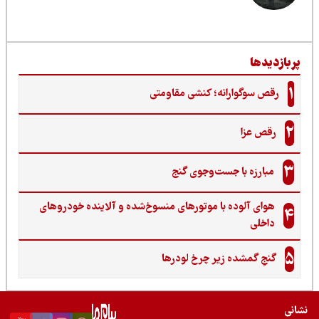
ربازدیدها
1
رقص سوگوارانه؛ کنشی مقاومتی
2
رقص عزا
3
مبارزه با جست‌وجوی گنج‌
هوای آلوده با موتورهای منسوخ‌شده و آلاینده خودروهای
4
داخلی
5
گنجِ گمشده زیر چرخ لودرها
نی