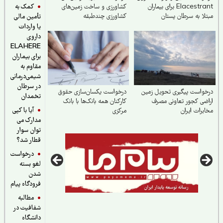
کمک به
Elacestrant برای بیماران
کشاورزی و ساخت زمین‌های
لا به سرطان پستان
کشاورزی چندطبقه
تأمین مالی
مون‌مثبت در ایران
یا واردات
داروی
ELAHERE
برای بیماران
مقاوم به
شیمی‌درمانی
در سرطان
واست پیگیری تحویل زمین
درخواست یکسان‌سازی حقوق
تخمدان
ضی کجور تعاونی مصرف
کارکنان همه بانک‌ها با بانک
آیا با کپی
برات ایران
مرکزی
مدارک می
توان سوار
قطار شد؟
درخواست
لغو بسته
شدن
فرودگاه پیام
مطالبه
شفافیت در
دانشگاه