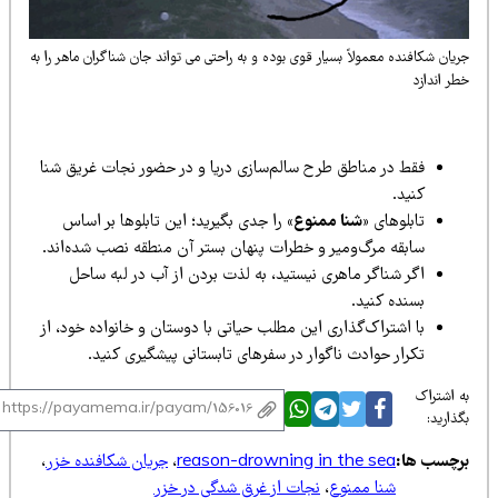
یان شکافنده معمولاً بسیار قوی بوده و به راحتی می تواند جان شناگران ماهر را به
ر اندازد
فقط در مناطق طرح سالم‌سازی دریا و در حضور نجات غریق شنا
کنید.
تابلوهای
«شنا ممنوع»
را جدی بگیرید؛ این تابلوها بر اساس
سابقه مرگ‌ومیر و خطرات پنهان بستر آن منطقه نصب شده‌اند.
اگر شناگر ماهری نیستید، به لذت بردن از آب در لبه ساحل
بسنده کنید.
با اشتراک‌گذاری این مطلب حیاتی با دوستان و خانواده خود، از
تکرار حوادث ناگوار در سفرهای تابستانی پیشگیری کنید.
 اشتراک
ذارید:
رچسب ها:
reason-drowning in the sea
،
جریان شکافنده خزر
،
شنا ممنوع
،
نجات از غرق شدگی در خزر