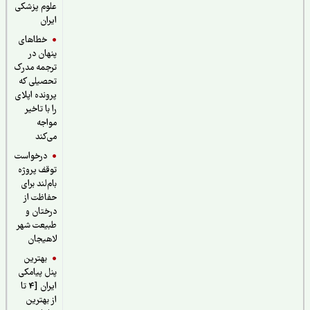
علوم پزشکی
ایران
خطاهای
پنهان در
ترجمه مدرک
تحصیلی که
پرونده اپلای
را با تاخیر
مواجه
می‌کند
درخواست
توقف پروژه
بام‌لند برای
حفاظت از
درختان و
طبیعت شهر
لاهیجان
بهترین
پنل پیامکی
ایران [4 تا
از بهترین