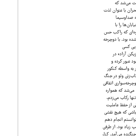
عث می‌شد که
حران با عنوان لذت
مله به صداوسیما
ان‌ها را با
قوه‌ای که راکب حس
ده بود. با دوچرخه
ویی کسی
یکن آزاد» در
د عبور کرده و
 به واسطه کنکور
اب‌زنی ولو در جنگ
وچرخه‌سواری اتفاقی
 می‌شد که همواره
ها رکاب می‌زدم،
تی از حفظ عاملیت
 باشی که هیچ نقشی
وانستم انجام دهم
پ زیاد بود. از طرفی
نگنده می‌آمد. کنار