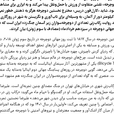
وچرخه» نقشی متفاوت از ورزش یا حمل‌ونقل پیدا می‌کند و به ابزاری برای مشاهد
ود. شاید «کارل‌فون دریس» مخترع نخستین دوچرخه هرگز به ذهنش خطور نمی‌
کیلومتر دور از آلمان، به وسیله‌ای برای تاب‌آوری و نگریستن به شهر در روزگار
 روایت رکاب‌زنی تعدادی از دوچرخه‌سواران زیر آسمان جنگ‌زده ایران است که در
جهانی دوچرخه در سیزدهم خردادماه (مصادف با سوم ژوئن) بیان کردند.
از زمان اختراع 
یی، ورزش و مسابقه به یکی از اصلی‌ترین ابزارهای تحقق اهداف توسعه پایدار و آ
که ردپای کربنی ناچیزش، چهره خیابان‌ها را ناچیزش دگرگون کرده و به معیاری ب
تبدیل شده است. چرخ‌های دوچرخه در عالم سینما و هنر نیز ردپای پررنگی دارند. 
دوچرخه» (Bicycle Thieves) یکی از مشهورترین آثار سینمای ایتالیاست که به دوچرخه به‌مثابه
انی می‌دهد. گویی دوچرخه در روزهای پساجنگ جهانی دوم ایتالیا به‌مثابه یک عنص
ت. عنصری که به گواه تعدادی از دوچرخه‌سواران در ایران جنگ‌زده هم مشهود اس
رکاب‌زنی شهری در خیابان‌های تهران در جنگ مصداق چنین تجربه‌ای است. علیرضا
له حمل‌ونقل استفاده می‌کند. او در گفت‌وگو با «پیام ما» می‌گوید: «رکاب زنی در ش
ی که دارد، به من سرعت مناسب برای دیدن شهر می‌دهد.» علیرضا نخستین تجربه 
شهر حین بحران‌های اجتماعی را چنین تعریف می‌کند: «اولین‌بار در سال
 از میان گاز اشک‌آور و جمعیت معترضان و نیروهای امنیتی با دوچرخه می‌گذشتم