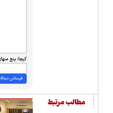
کپچا: پنج منها
مطالب مرتبط