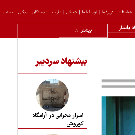
شناسنامه
دربارهٔ ما
ارتباط با ما
همراهی
نظرات
نویسندگان
بایگانی
جستجو
د پایدار
بیشتر
پیشنهاد سردبیر
اسرار محرابی در آرامگاه
کوروش