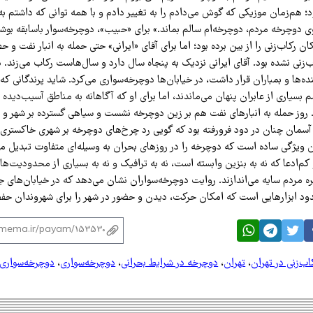
د؛ هم‌زمان موزیکی که گوش می‌دادم را به تغییر دادم و با همه توانی که داشتم 
وی دوچرخه مردم، دوچرخه‌ام سالم بماند.» برای «حبیب»، دوچرخه‌سوار باسابقه ب
ن رکاب‌زنی را از بین برده بود؛ اما برای آقای «ایرانی» حتی حمله به انبار نفت و 
زنی نشده بود. آقای ایرانی نزدیک به پنجاه سال دارد و سال‌هاست رکاب می‌زند. د
ده‌ها و بمباران قرار داشت، در خیابان‌ها دوچرخه‌سواری می‌کرد. شاید پرندگانی ک
 بسیاری از عابران پنهان می‌ماندند، اما برای او که آگاهانه به مناطق آسیب‌دیده
 روز حمله به انبارهای نفت هم بر زین دوچرخه نشست و سیاهی گسترده بر شهر و س
آسمان چنان در دود فرورفته بود که گویی رد چرخ‌های دوچرخه بر شهری خاکست
ویژگی ساده است که دوچرخه را در روزهای بحران به وسیله‌ای متفاوت تبدیل می‌
م‌ادعا که نه به بنزین وابسته است، نه به ترافیک و نه به بسیاری از محدودیت‌ها
ه مردم سایه می‌اندازند. روایت دوچرخه‌سواران نشان می‌دهد که در خیابان‌های 
د ابزارهایی است که امکان حرکت، دیدن و حضور در شهر را برای شهروندان حفظ
اب‌زنی در تهران
،
تهران
،
دوچرخه در شرایط بحرانی
،
دوچرخه‌سواری
،
دوچرخه‌سواری