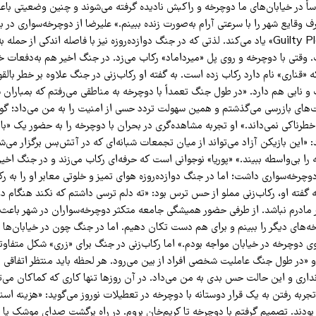
ساً در خیابان‌های ما دوچرخه و راکبش نادیده گرفته می‌شوند و چنین وضعیتی با
وقایع شهر را با سرعتی آرام به‌صورت زنده ببینم.» علیرضا از دوچرخه‌سواری در ب
ممنوعه یا «Guilty Pleasure» یاد می‌کند. لذتی که در جنگ دوازده‌روزه نیز با فاصله اندکی از ح
وقتی با دوچرخه و روی پل «میرداماد» رکاب می‌زد. در جنگ اخیر هم به‌دفعات خیاب
«قناری» نام دارد رکاب زده است. به گفته او رکاب‌زنی در جنگ علاوه بر خطر بال
 نابی هم دارد. «در طول جنگ تعمداً با دوچرخه به مناطقی می‌رفتم که بمباران ش
ست‌های بازرسی می‌گذشتم و همین سهولت تردد حسی از امنیت را به من می‌داد؛ گ
خطرناکی نمی‌داند.» او تجربه مشاهده‌گری در بحران با دوچرخه را به حضور یک «باز
 «این بازیکن آزاد می‌تواند از میان تجمعات شبانه‌ای که در آتش‌بس برگزار می‌شو
را بی‌واسطه ببیند.» «پوریا» نوجوانی است که حرفه‌ای رکاب می‌زند و در جنگ اخیر
رخه‌سواری داشت؛ اما در جنگ دوازده‌روزه هوای تمیز و خلوتی معابر او را به رک
ه گفته او، رکاب‌زنی مملو از حس ترس بود: «ته دلم ترسی داشتم که نکند هنگام د
نار مادرم نباشد. از طرفی حضور همیشگی جامعه متکثر دوچرخه‌سواران در شهر باعث
‌های دیگر را ببینم و برای هم دست تکان دهیم. اما در جنگ چون در خیابان‌ها تن
روی دوچرخه در خیابان مواجه بودم.» اما رکاب‌زنی در جنگ برای «زری» شکل متفاو
 او «در طول جنگ عاملیت شخصی افراد از بین می‌رود. هر لحظه باید منتظر اتفاقی
داری و این حالت حس بدی به من می‌داد. در آن روزها تنها کاری که کماکان می‌ت
ز تجربه رفتن به یک قرار دوستانه با دوچرخه در تعطیلات نوروز می‌گوید: «هزینه اسن
بودند. تصمیم گرفتم با دوچرخه تا کریم‌خان بروم. در راه برگشت صدای موشک یا ج