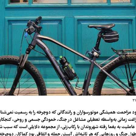
بود مزاحمت همیشگی موتورسواران و رانندگانی که دوچرخه را به رسمیت نمی‌شنا
اغت زمانی به‌واسطه تعطیلی مشاغل در جنگ، خمودگی جسمی و روحی، کنجکاوی 
املیت به یغما رفته شهروندان با رکاب‌زنی، از مجموعه دلایلی است که سبب شد
ول جنگ و روزهایی که هر ثانیه‌اش آبستن حمله و اتفاقی بود کماکان دوچرخه‌