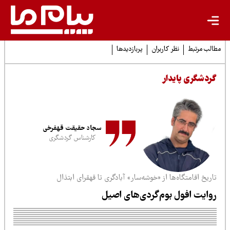
لب مرتبط
نظر کاربران
پربازدیدها
ردشگری پایدار
سجاد حقیقت قهفرخی
کارشناس گردشگری
ریخ اقامتگاه‌ها از «خوشه‌سار» آبادگری تا قهقرای ابتذال
وایت افول بوم‌گردی‌های اصیل