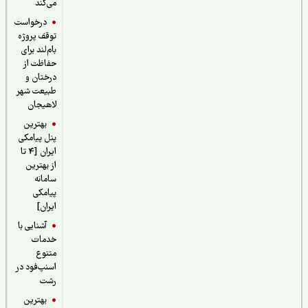
می‌کند
درخواست
توقف پروژه
بام‌لند برای
حفاظت از
درختان و
طبیعت شهر
لاهیجان
بهترین
پنل پیامکی
ایران [4 تا
از بهترین
سامانه
پیامکی
ایران]
آشنایی با
خدمات
متنوع
اسنپ‌فود در
رشت
بهترین