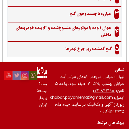
3
مبارزه با جست‌وجوی گنج‌
هوای آلوده با موتورهای منسوخ‌شده و آلاینده خودروهای
4
داخلی
5
گنجِ گمشده زیر چرخ لودرها
نی
ان: خیابان شریعتی، ابتدای عباس‌آباد،
 بهشتی، پلاک ۱۲، طبقه سوم، واحد ۵
رسانۀ
ن:
۰۲۱۲۸۴۲۱۹۱۰
توسعۀ
یل:
khabar.payamema@gmail.com
پایدار
رتاژ آگهی و بک‌لینک در سایت «پیام ما»:
ایران
۰۹۹۴۵۶۱۲
ندهای مرتبط