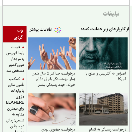
تبلیغات
ارزارهای زیر حمایت کنید:
وب
گردی
قیمت
بلیط اتوبوس
به مرزهای
غربی کشور
مشخص شد
راض به آتش‌بس و صلح با
درخواست حداکثر ۵ سال شدن
کمک به
یکا
زمان بازنشستگی بانوان دارای
فرزند، جهت رسیدگی بیشتر
تأمین مالی
یا واردات
داروی
ELAHERE
برای بیماران
مقاوم به
شیمی‌درمانی
در سرطان
واست رسیدگی به اتمام
درخواست حضوری بودن