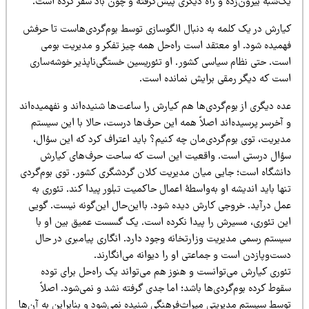
ک‌شبه بیرون‌زده و راه دیگری پیش‌گرفته و چون باد سفر کرده است.
یارش در یک کلمه به دنبال الگوسازی توسط بوم‌گردی‌هاست تا حرفش
همیده شود. او معتقد است راه‌حل همه چیز تفکر و مدیریت بومی
ست. حتی نظام سیاسی کشور. او تئوریسین خستگی‌ناپذیر خوشه‌ساری
ست که دیگر رمقی برایش نمانده است.
ه دیگری از بوم‌گردی‌ها هم کیارش را ساعت‌ها شنیده‌اند و نفهمیده‌اند
آخرسر پرسیده‌اند اصلاً همه این حرف‌ها درست، حالا با این سیستم
دیریت، توی بوم‌گردی‌مان چه کنیم؟ باید اعتراف کرد که این سؤال،
ؤال درستی است. واقعیت این است که ساحت حرف‌های کیارش
انشگاه است؛ جایی میان مدیریت کلان گردشگری کشور. توی بوم‌گردی
ها باید اندیشه او به‌واسطهٔ اعمال حاکمیت تبلور پیدا کند. تئوری به
مل درآید. خروجی کارش دیده شود. بااین‌حال این‌گونه نیست. گویی
ین تئوری، مسیرش را پیدا نکرده است. یک گسست عمیق بین او با
یستم رسمی مدیریت وزارتخانه وجود دارد. انگاری پیامبری در حال
ت‌وپازدن است و جماعتی او را دیوانه می‌انگارند.
ئوری کیارش می‌توانست و هنوز هم می‌تواند یک راه‌حل برای توده
وط کرده بوم‌گردی‌ها باشد؛ اما جدی گرفته نشد و نمی‌شود. اصلاً
وسط سیستم مدیریتی میراث‌فرهنگی شنیده نمی‌شود و بنابراین به آن‌ها