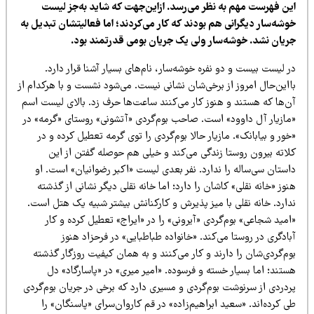
ین فهرست مهم به نظر می‌رسد. ازاین‌جهت که شاید به‌جز لیست
وشه‌سار دیگرانی هم بودند که کار می‌کردند؛ اما فعالیتشان تبدیل به
ریان نشد. خوشه‌سار ولی یک جریان بومی قدرتمند بود.
 لیست بیست و دو نفره خوشه‌سار، نام‌های بسیار ‌آشنا قرار دارد.
ااین‌حال امروز از برخی‌شان نشانی نیست. می‌شود نشست و با هرکدام از
ن‌ها که هستند و هنوز کار می‌کنند ساعت‌ها حرف زد. بالای لیست اسم
مازیار آل داوود» است. صاحب بوم‌گردی «آتشونی» روستای «گرمه» در
ور و بیابانک». مازیار حالا بوم‌گردی را توی گرمه تعطیل کرده و در
لاته بیرون روستا زندگی می‌کند و خیلی هم حوصله گفتن از این
استان سی‌ساله را ندارد. نفر بعدی لیست «اکبر رضوانیان» است. او
وز «خانه نقلی» کاشان را دارد؛ اما خانه نقلی دیگر نشانی از گذشته
دارد. خانه نقلی با میز پذیرش و کارکنانش بیشتر شبیه یک هتل است.
مید شجاعی» بوم‌گردی «آیرونی» را در «ایراج» تعطیل کرده و کار
ادگری در روستا می‌کند. «خانواده طباطبایی» در فرحزاد هنوز
م‌گردی‌شان را دارند و کار می‌کنند و به همان کیفیت روزگار گذشته
تند؛ اما بسیار خسته و فرسوده. «امیر میری» در «پاسارگاد» دل
ردردی از سرنوشت بوم‌گردی و مسیری دارد که برخی در جریان بوم‌گردی
 کرده‌اند. «سعید ابراهیم‌زاده» در قم کاروان‌سرای «پاسنگان» را