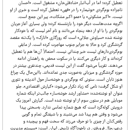
عطیل کرده؛ اما در آب‌انبار «شادقلی‌خان» مشغول است. «احسان
جزاد» بوم‌گردی «بوتیمار» را در «قهی» تعطیل کرده است و خبری از او
یست. «اکبر مشکوتی» یا «عمو اکبر مشکات»، پیر این جمع است.
گرچه مدت‌هاست دیگر خود را بازنشسته کرده؛ ولی بسیاری آغاز جریان
م‌گردی را با او از دهه پنجاه می‌دانند و نام آخر لیست که با خودکار
وشته شده «سیاوش جلالی» است که روزگاری «انارک» را یک‌تنه مقصد
ردشگری کرد و حالا به جزایر جنوب مهاجرت کرده است. از مابقی
م‌گردی‌دارهای لیست خبر چندانی نیست. احتمالاً آن‌ها هم یا تعطیل
رده‌اند و کار دیگری می‌کنند یا در سکوت محض به راهشان ادامه
‌دهند. تقریباً می‌شود گفت از این لیست قدیمی، چندنفری بیشتر در
وزه گردشگری و میزبانی به‌صورت جدی نمانده‌اند. بااین‌حال یک چراغ
نوز تابان است. ستونی که بوم‌گردی و خوشه‌سار حول اندیشه و تئوری
و شکل گرفت؛ نامی که زیاد تکرار می‌شود: «کیارش اقتصادی». جلو
وان او نوشته‌شده: «مشاور ارشد خوشه‌سار» جالب‌تر اینکه شماره
وبایلی هم در ستون سوم از او نوشته شده است. کیارشِ امروز یک
رویش کوله‌گرد است که هیچ شماره تماسی ندارد. به‌سختی پیدا
ی‌شود و وقتی هم پیدا شد می‌نشیند و با شیفتگی تمام و گویی
قص‌کنان از چیزی با تو حرف می‌زند که سخت فهم و پیچیده و
رعین‌حال فرورفتن در ناخودآگاه تاریخی ایران است: «سیستم مدیریت