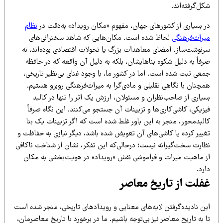
ل‌گرفته‌اند.
ر بسیاری از کشورهای جهان، مفهوم «مکان رویداد» به‌دقت در
نظام
یراث‌فرهنگی
لحاظ شده است. مکان‌هایی که شاهد سخنرانی‌های
رنوشت‌ساز، امضای معاهدات بزرگ یا تحولات اقتصادی بوده‌اند، نه
فاً به دلیل شکوه بناهایشان، بلکه به دلیل آن واقعه که در حافظه
معی ثبت شده است. اما در کشور ما، با وجود غنای بی‌نظیر تاریخی،
چنان با نگاهی تقلیلی و مادی‌گرا به میراث‌فرهنگی روبرو هستیم.
یاری از صاحب‌نظران و مسئولان، ارزش یک اثر را تنها در کالبد
زیکی، کاشی‌کاری‌ها و تزیینات آن جستجو می‌کنند. این نگاه صرفاً
البدمحور، منجر به این باور غلط شده است که اگر تزیینات یک بنا
غییر کرده یا کاشی‌های آن تعویض شده باشد، دیگر نیازی به حفاظت و
ظارت سخت‌گیرانه نیست؛ درحالی‌که این تفکر، نشان از شناخت ناکافی
ز ماهیت میراث و فراموشی نقش «رویداد» در هویت‌بخشی به مکان
رد.
فلت از تاریخ معاصر
ین نادیده‌گرفتن لایه‌های معنایی و رویدادهای تاریخی، منجر شده است
 به تاریخ معاصر نیز بی‌توجه باشیم. ما در برخورد با تاریخ معاصرمان،