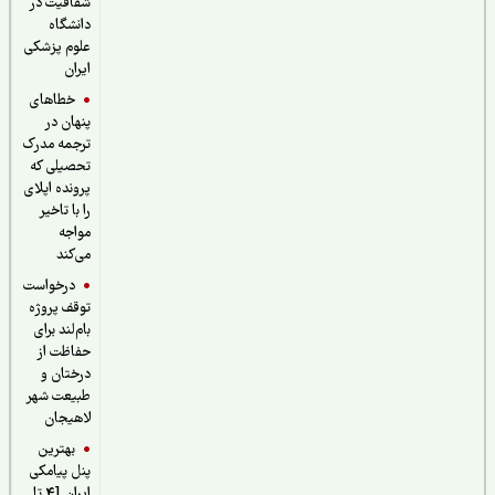
شفافیت در
دانشگاه
علوم پزشکی
ایران
خطاهای
پنهان در
ترجمه مدرک
تحصیلی که
پرونده اپلای
را با تاخیر
مواجه
می‌کند
درخواست
توقف پروژه
بام‌لند برای
حفاظت از
درختان و
طبیعت شهر
لاهیجان
بهترین
پنل پیامکی
ایران [4 تا