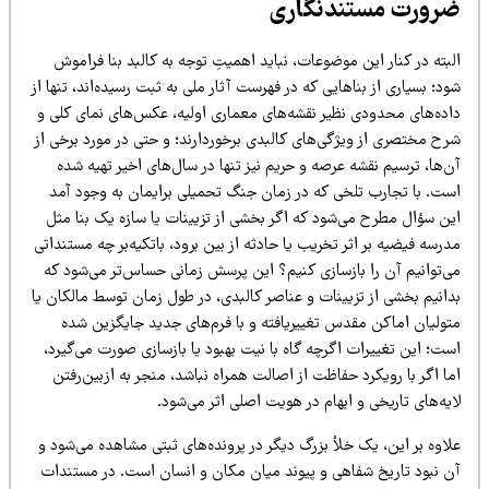
رورت مستندنگاری
بته در کنار این موضوعات، نباید اهمیتِ توجه به کالبد بنا فراموش
د؛ بسیاری از بناهایی که در فهرست آثار ملی به ثبت رسیده‌اند، تنها از
اده‌های محدودی نظیر نقشه‌های معماری اولیه، عکس‌های نمای کلی و
رح مختصری از ویژگی‌های کالبدی برخوردارند؛ و حتی در مورد برخی از
‌ها، ترسیم نقشه عرصه و حریم نیز تنها در سال‌های اخیر تهیه شده
ست. با تجارب تلخی که در زمان جنگ تحمیلی برایمان به وجود آمد
ین سؤال مطرح می‌شود که اگر بخشی از تزیینات یا سازه یک بنا مثل
رسه فیضیه بر اثر تخریب یا حادثه از بین برود، باتکیه‌بر چه مستنداتی
ی‌توانیم آن را بازسازی کنیم؟ این پرسش زمانی حساس‌تر می‌شود که
دانیم بخشی از تزیینات و عناصر کالبدی، در طول زمان توسط مالکان یا
تولیان اماکن مقدس تغییریافته و با فرم‌های جدید جایگزین شده
ت؛ این تغییرات اگرچه گاه با نیت بهبود یا بازسازی صورت می‌گیرد،
ا اگر با رویکرد حفاظت از اصالت همراه نباشد، منجر به ازبین‌رفتن
یه‌های تاریخی و ابهام در هویت اصلی اثر می‌شود.
اوه بر این، یک خلأ بزرگ دیگر در پرونده‌های ثبتی مشاهده می‌شود و
ن نبود تاریخ شفاهی و پیوند میان مکان و انسان است. در مستندات