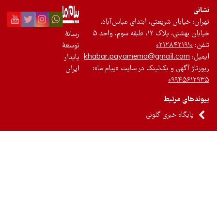
نی
ان: خیابان شریعتی، ابتدای عباس‌آباد،
 بهشتی، پلاک ۱۲، طبقه سوم، واحد ۵
رسانۀ
ن:
۰۲۱۲۸۴۲۱۹۱۰
توسعۀ
یل:
khabar.payamema@gmail.com
پایدار
رتاژ آگهی و بک‌لینک در سایت «پیام ما»:
ایران
۰۹۹۴۵۶۱۲
ندهای مرتبط
پایگاه خبری گلونی