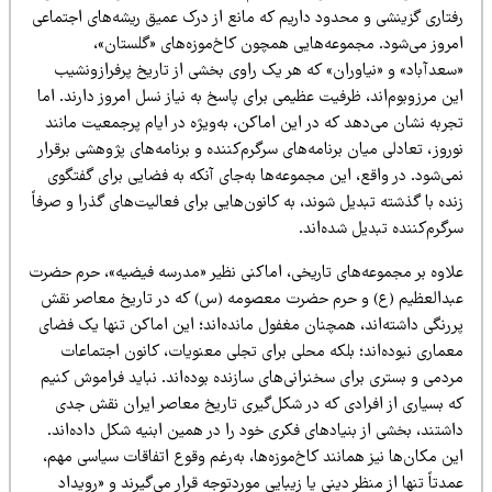
فتاری گزینشی و محدود داریم که مانع از درک عمیق ریشه‌های اجتماعی
مروز می‌شود. مجموعه‌هایی همچون کاخ‌موزه‌های «گلستان»،
سعدآباد» و «نیاوران» که هر یک راوی بخشی از تاریخ پرفرازونشیب
ن مرزوبوم‌اند، ظرفیت عظیمی برای پاسخ به نیاز نسل امروز دارند. اما
ربه نشان می‌دهد که در این اماکن، به‌ویژه در ایام پرجمعیت مانند
روز، تعادلی میان برنامه‌های سرگرم‌کننده و برنامه‌های پژوهشی برقرار
ی‌شود. در واقع، این مجموعه‌ها به‌جای آنکه به فضایی برای گفتگوی
ده با گذشته تبدیل شوند، به کانون‌هایی برای فعالیت‌های گذرا و صرفاً
گرم‌کننده تبدیل شده‌اند.
لاوه بر مجموعه‌های تاریخی، اماکنی نظیر «مدرسه فیضیه»، حرم حضرت
بدالعظیم (ع) و حرم حضرت معصومه (س) که در تاریخ معاصر نقش
ررنگی داشته‌اند، همچنان مغفول مانده‌اند؛ این اماکن تنها یک فضای
عماری نبوده‌اند؛ بلکه محلی برای تجلی معنویات، کانون اجتماعات
دمی و بستری برای سخنرانی‌های سازنده بوده‌اند. نباید فراموش کنیم
ه بسیاری از افرادی که در شکل‌گیری تاریخ معاصر ایران نقش جدی
شتند، بخشی از بنیادهای فکری خود را در همین ابنیه شکل داده‌اند.
ن مکان‌ها نیز همانند کاخ‌موزه‌ها، به‌رغم وقوع اتفاقات سیاسی مهم،
دتاً تنها از منظر دینی یا زیبایی موردتوجه قرار می‌گیرند و «رویداد