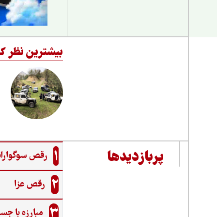
بیشترین نظر کا
1
پربازدیدها
رقص سوگواران
2
رقص عزا
3
مبارزه با جس