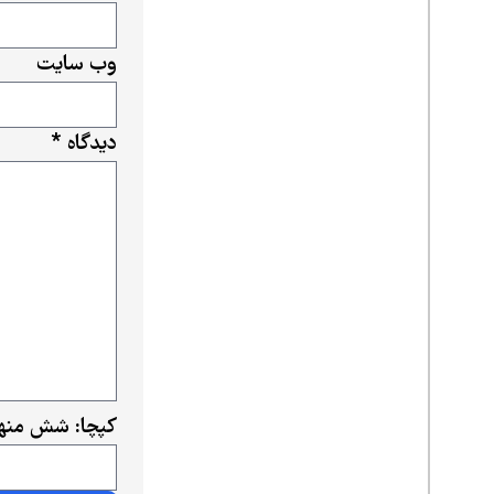
وب‌ سایت
دیدگاه
*
کپچا: شش منها