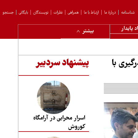
شناسنامه
دربارهٔ ما
ارتباط با ما
همراهی
نظرات
نویسندگان
بایگانی
جستجو
د پایدار
بیشتر
یری با
پیشنهاد سردبیر
اسرار محرابی در آرامگاه
کوروش