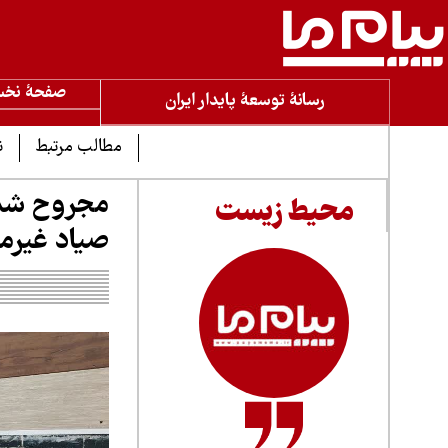
صفحۀ نخ
رسانۀ توسعۀ پایدار ایران
مطالب مرتبط
ن
مجروح شدن
محیط زیست
صیاد غیرم