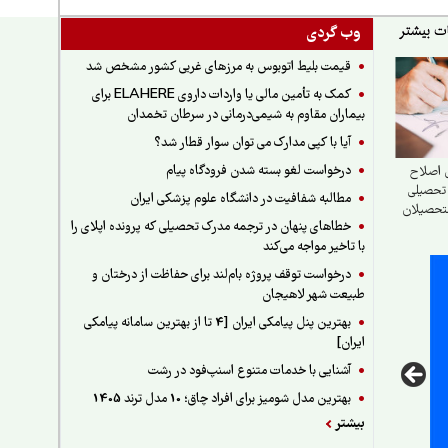
وب گردی
قیمت بلیط اتوبوس به مرزهای غربی کشور مشخص شد
کمک به تأمین مالی یا واردات داروی ELAHERE برای
بیماران مقاوم به شیمی‌درمانی در سرطان تخمدان
آیا با کپی مدارک می توان سوار قطار شد؟
درخواست لغو بسته شدن فرودگاه پیام
 اصلاح
تحصیلی
مطالبه شفافیت در دانشگاه علوم پزشکی ایران
لتحصیلان
خطاهای پنهان در ترجمه مدرک تحصیلی که پرونده اپلای را
با تاخیر مواجه می‌کند
درخواست توقف پروژه بام‌لند برای حفاظت از درختان و
طبیعت شهر لاهیجان
بهترین پنل پیامکی ایران [4 تا از بهترین سامانه پیامکی
ایران]
آشنایی با خدمات متنوع اسنپ‌فود در رشت
بهترین مدل شومیز برای افراد چاق؛ 10 مدل ترند 1405
بیشتر