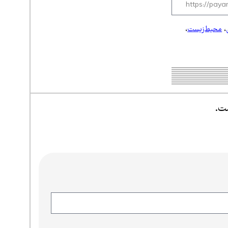
،
محیط‌زیست
،
ست.