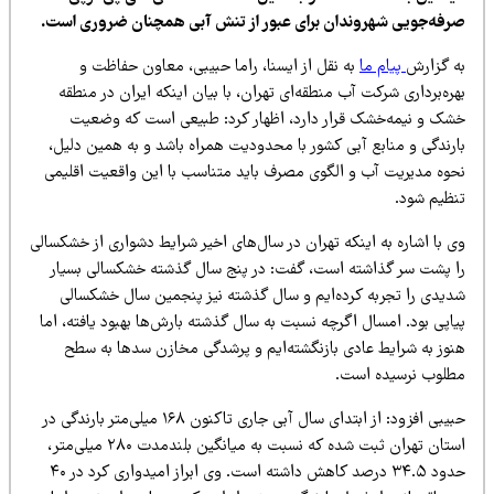
رفه‌جویی شهروندان برای عبور از تنش آبی همچنان ضروری است.
ه گزارش
پیام ما
به نقل از ایسنا، راما حبیبی، معاون حفاظت و
ره‌برداری شرکت آب منطقه‌ای تهران، با بیان اینکه ایران در منطقه
شک و نیمه‌خشک قرار دارد، اظهار کرد: طبیعی است که وضعیت
ارندگی و منابع آبی کشور با محدودیت همراه باشد و به همین دلیل،
حوه مدیریت آب و الگوی مصرف باید متناسب با این واقعیت اقلیمی
نظیم شود.
 با اشاره به اینکه تهران در سال‌های اخیر شرایط دشواری از خشکسالی
ا پشت سر گذاشته است، گفت: در پنج سال گذشته خشکسالی بسیار
دیدی را تجربه کرده‌ایم و سال گذشته نیز پنجمین سال خشکسالی
اپی بود. امسال اگرچه نسبت به سال گذشته بارش‌ها بهبود یافته، اما
نوز به شرایط عادی بازنگشته‌ایم و پرشدگی مخازن سدها به سطح
طلوب نرسیده است.
حبیبی افزود: از ابتدای سال آبی جاری تاکنون ۱۶۸ میلی‌متر بارندگی در
استان تهران ثبت شده که نسبت به میانگین بلندمدت ۲۸۰ میلی‌متر،
حدود ۳۴.۵ درصد کاهش داشته است. وی ابراز امیدواری کرد در ۴۰