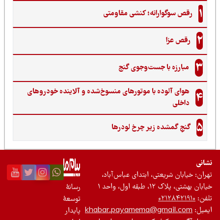
1
رقص سوگوارانه؛ کنشی مقاومتی
2
رقص عزا
3
مبارزه با جست‌وجوی گنج‌
هوای آلوده با موتورهای منسوخ‌شده و آلاینده خودروهای
4
داخلی
5
گنجِ گمشده زیر چرخ لودرها
نی
ان: خیابان شریعتی، ابتدای عباس‌آباد،
 بهشتی، پلاک ۱۲، طبقه اول، واحد ۱
رسانۀ
ن:
۰۲۱۲۸۴۲۱۹۱۰
توسعۀ
یل:
khabar.payamema@gmail.com
پایدار