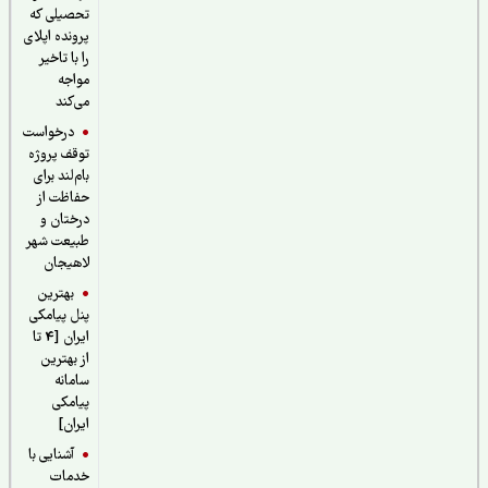
تحصیلی که
پرونده اپلای
را با تاخیر
مواجه
می‌کند
درخواست
توقف پروژه
بام‌لند برای
حفاظت از
درختان و
طبیعت شهر
لاهیجان
بهترین
پنل پیامکی
ایران [4 تا
از بهترین
سامانه
پیامکی
ایران]
آشنایی با
خدمات