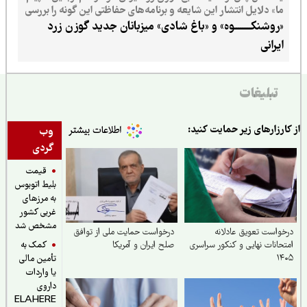
ما» دلایل انتشار این شایعه و برنامه‌های حفاظتی این گونه را بررسی
می‌کند
«روشنکــــــــوه» و «باغ شادی» میزبانان جدید گوزن زرد
ایرانی
تبلیغات
ارزارهای زیر حمایت کنید:
وب
گردی
قیمت
بلیط اتوبوس
به مرزهای
غربی کشور
مشخص شد
واست تعویق عادلانه
درخواست حمایت ملی از توافق
کمک به
حانات نهایی و کنکور سراسری
صلح ایران و آمریکا
۱۴
تأمین مالی
یا واردات
داروی
ELAHERE