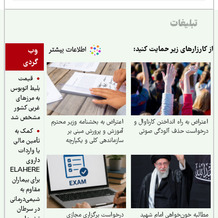
تبلیغات
ارزارهای زیر حمایت کنید:
وب
گردی
قیمت
بلیط اتوبوس
به مرزهای
غربی کشور
مشخص شد
راض به راه انداختن کارناوال و
اعتراض به بخشنامه وزیر محترم
کمک به
خواست حذف آلودگی صوتی
آموزش و پرورش مبنی بر
سازماندهی کلی و یکپارچه
تأمین مالی
نیروهای آموزگاری تربیت بدنی و
یا واردات
دبیران تربیت بدنی
داروی
ELAHERE
برای بیماران
مقاوم به
شیمی‌درمانی
در سرطان
لبه خون‌خواهی امام شهید
درخواست برگزاری مجازی