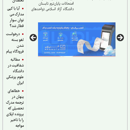
تخمدان
امتحانات پایان‌ترم تابستان
آیا با کپی
دانشگاه آزاد اسلامی (واحدهای
مدارک می
مشهد و شاندیز)
توان سوار
قطار شد؟
درخواست
لغو بسته
شدن
فرودگاه پیام
مطالبه
شفافیت در
دانشگاه
علوم پزشکی
ایران
خطاهای
پنهان در
ترجمه مدرک
تحصیلی که
پرونده اپلای
را با تاخیر
مواجه