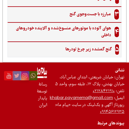
3
مبارزه با جست‌وجوی گنج‌
هوای آلوده با موتورهای منسوخ‌شده و آلاینده خودروهای
4
داخلی
5
گنجِ گمشده زیر چرخ لودرها
نی
ان: خیابان شریعتی، ابتدای عباس‌آباد،
 بهشتی، پلاک ۱۲، طبقه سوم، واحد ۵
رسانۀ
ن:
۰۲۱۲۸۴۲۱۹۱۰
توسعۀ
یل:
khabar.payamema@gmail.com
پایدار
رتاژ آگهی و بک‌لینک در سایت «پیام ما»:
ایران
۰۹۹۴۵۶۱۲
ندهای مرتبط