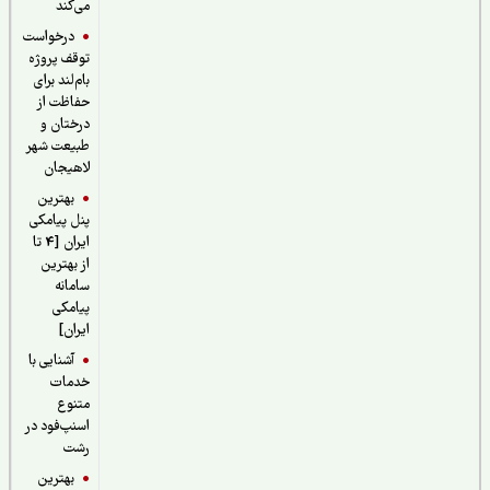
می‌کند
درخواست
توقف پروژه
بام‌لند برای
حفاظت از
درختان و
طبیعت شهر
لاهیجان
بهترین
پنل پیامکی
ایران [4 تا
از بهترین
سامانه
پیامکی
ایران]
آشنایی با
خدمات
متنوع
اسنپ‌فود در
رشت
بهترین