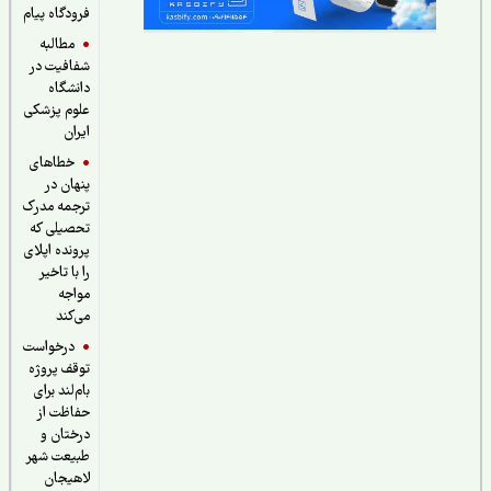
فرودگاه پیام
مطالبه
شفافیت در
دانشگاه
علوم پزشکی
ایران
خطاهای
پنهان در
ترجمه مدرک
تحصیلی که
پرونده اپلای
را با تاخیر
مواجه
می‌کند
درخواست
توقف پروژه
بام‌لند برای
حفاظت از
درختان و
طبیعت شهر
لاهیجان