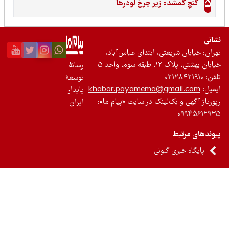
5
گنجِ گمشده زیر چرخ لودرها
نی
ان: خیابان شریعتی، ابتدای عباس‌آباد،
 بهشتی، پلاک ۱۲، طبقه سوم، واحد ۵
رسانۀ
ن:
۰۲۱۲۸۴۲۱۹۱۰
توسعۀ
یل:
khabar.payamema@gmail.com
پایدار
رتاژ آگهی و بک‌لینک در سایت «پیام ما»:
ایران
۰۹۹۴۵۶۱۲
ندهای مرتبط
پایگاه خبری گلونی