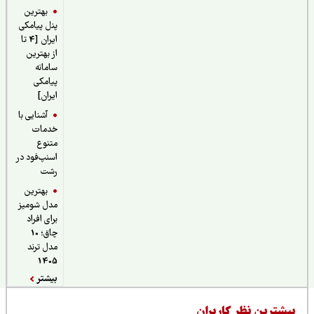
بهترین
پنل پیامکی
ایران [4 تا
از بهترین
سامانه
پیامکی
ایران]
آشنایی با
خدمات
متنوع
اسنپ‌فود در
رشت
بهترین
مدل شومیز
برای افراد
چاق؛ 10
مدل ترند
1405
بیشتر
یشترین نظر کاربران