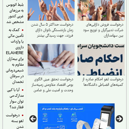
بلیط اتوبوس
به مرزهای
غربی کشور
مشخص شد
واست فروش دارایی‌های
درخواست حداکثر ۵ سال شدن
کمک به
ت تدبیرگران و توزیع سود
زمان بازنشستگی بانوان دارای
 سهامداران
فرزند، جهت رسیدگی بیشتر
تأمین مالی
یا واردات
داروی
ELAHERE
برای بیماران
مقاوم به
شیمی‌درمانی
در سرطان
واست لغو احکام صادره از
درخواست تحقق عینی الگوی
تخمدان
ته‌های انضباطی دانشگاه‌ها
بومی اقتصاد مقاومتی زمینه‌ساز
آیا با کپی
وحدت و امنیت ملی و ضامن
مدارک می
تاب‌آوری سرزمینی
توان سوار
قطار شد؟
درخواست
لغو بسته
شدن