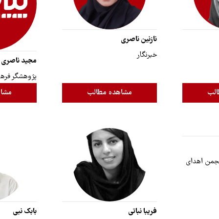
نازنین ناصری
خبرنگار
مجید ناصری
پژوهشگر فره
الب
مشاهده مطالب
مشاه
نجمن اهدای
فریبا نباتی
بابک نبی