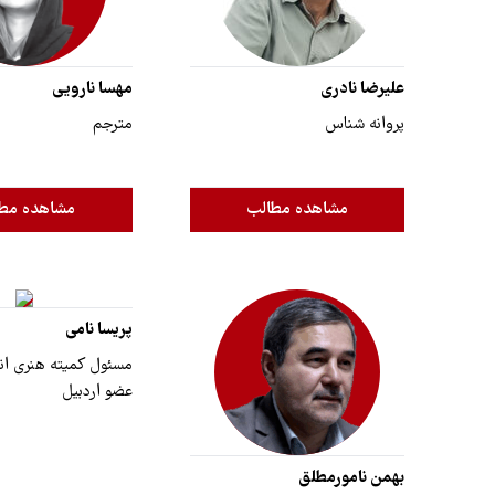
علیرضا نادری
مهسا نارویی
پروانه شناس
مترجم
مشاهده مطالب
مشاهده مط
پریسا نامی
مسئول کمیته هنری ا
عضو اردبیل
بهمن نامورمطلق