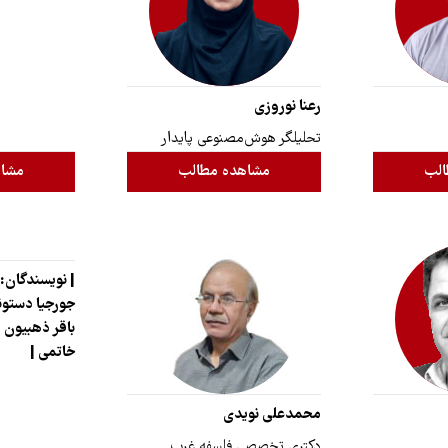
رعنا نوروزی
تحلیلگر هوش‌مصنوعی پایدار
الب
مشاهده مطالب
مشاه
| نویسندگان:
جورجیا دستونی
باقر ذهبیون |
خاتمی |
محمدعلی نویدی
دکتری تخصصی فلسفه غرب