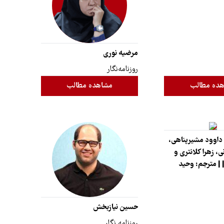
مرضیه نوری
روزنامه‌نگار
ده مطالب
مشاهده مطالب
 داوود مشیرپناهی،
، زهرا کلانتری و
 | مترجم: وحید
حسین نیازبخش
روزنامه نگار