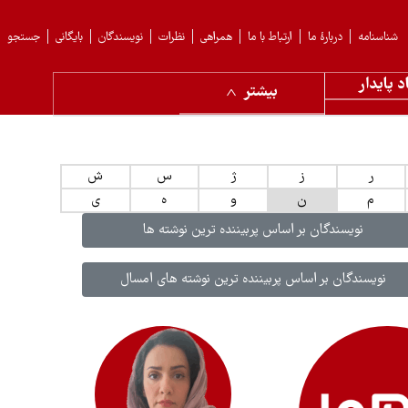
شناسنامه
دربارهٔ ما
ارتباط با ما
همراهی
نظرات
نویسندگان
بایگانی
جستجو
د پایدار
بیشتر
ر
ز
ژ
س
ش
م
ن
و
ه
ی
نویسندگان بر اساس پربیننده ترین نوشته ها
نویسندگان بر اساس پربیننده ترین نوشته های امسال