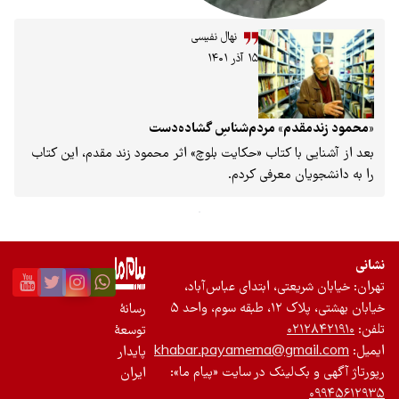
باشگاه نویسندگان
نهال نفیسی
۱۵ آذر ۱۴۰۱
«محمود زند‌مقدم» مردم‌شناسِ گشاده‌دست
بعد از آشنایی با کتاب «حکایت بلوچ» اثر محمود زند مقدم، این کتاب
را به دانشجویان معرفی کردم.
نشانی
تهران: خیابان شریعتی، ابتدای عباس‌آباد،
خیابان بهشتی، پلاک ۱۲، طبقه سوم، واحد ۵
رسانۀ
تلفن:
۰۲۱۲۸۴۲۱۹۱۰
توسعۀ
ایمیل:
khabar.payamema@gmail.com
پایدار
رپورتاژ آگهی و بک‌لینک در سایت «پیام ما»:
ایران
۰۹۹۴۵۶۱۲۹۳۵