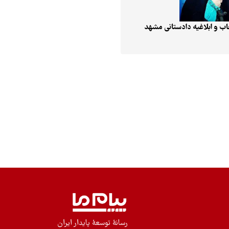
ب و ابلاغیه دادستانی مشهد
رسانۀ توسعۀ پایدار ایران