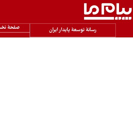
صفحۀ نخ
رسانۀ توسعۀ پایدار ایران