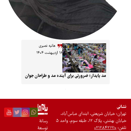
هانیه نصیری
۱۶ اردیبهشت ۱۴۰۴
یدار؛ ضرورتی برای آینده مد و طراحان جوان
عتی، ابتدای عباس‌آباد،
 واحد ۵
رسانۀ
۰۲
توسعۀ