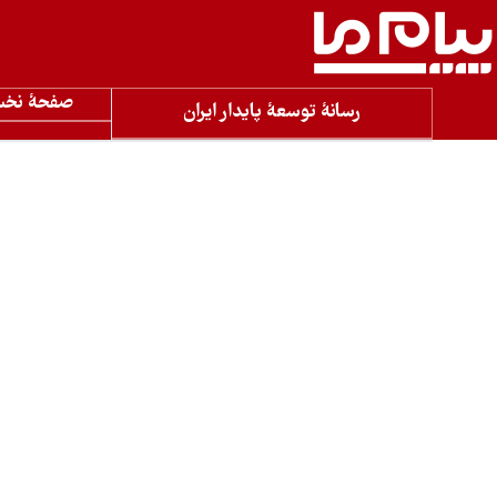
صفحۀ نخ
رسانۀ توسعۀ پایدار ایران