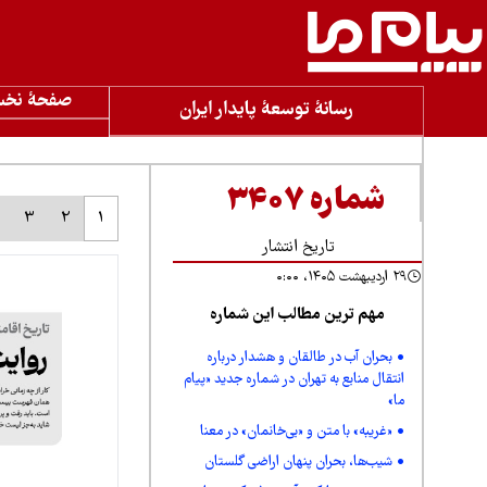
صفحۀ نخ
رسانۀ توسعۀ پایدار ایران
شماره ۳۴۰۷
3
2
1
تاریخ انتشار
۲۹ اردیبهشت ۱۴۰۵، ۰:۰۰
مهم ترین مطالب این شماره
بحران آب در طالقان و هشدار درباره
انتقال منابع به تهران در شماره جدید «پیام
ما»
«غریبه» با متن و «بی‌خانمان» در معنا
شیب‌ها، بحران پنهان اراضی گلستان