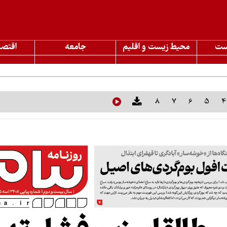
ست
محیط زیست و اقلیم
جامعه
اقتصا
8
7
6
5
4