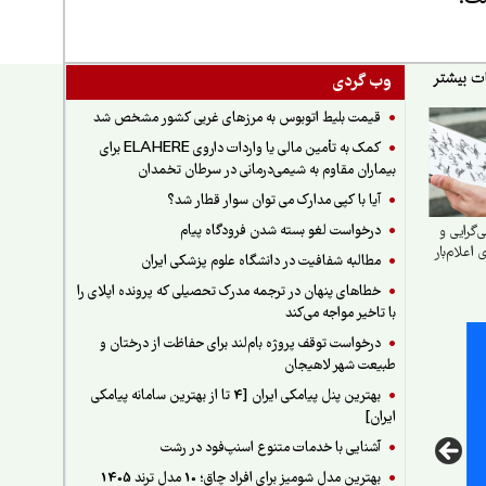
وب گردی
قیمت بلیط اتوبوس به مرزهای غربی کشور مشخص شد
کمک به تأمین مالی یا واردات داروی ELAHERE برای
بیماران مقاوم به شیمی‌درمانی در سرطان تخمدان
آیا با کپی مدارک می توان سوار قطار شد؟
درخواست لغو بسته شدن فرودگاه پیام
گرایی و
اعلام‌بار
مطالبه شفافیت در دانشگاه علوم پزشکی ایران
خطاهای پنهان در ترجمه مدرک تحصیلی که پرونده اپلای را
با تاخیر مواجه می‌کند
درخواست توقف پروژه بام‌لند برای حفاظت از درختان و
طبیعت شهر لاهیجان
بهترین پنل پیامکی ایران [4 تا از بهترین سامانه پیامکی
ایران]
آشنایی با خدمات متنوع اسنپ‌فود در رشت
بهترین مدل شومیز برای افراد چاق؛ 10 مدل ترند 1405