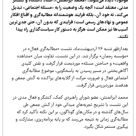
وجود» دیده می‌شوند، «محمد ایرانمنش»، استاد دانشگاه و کنشگر
دنی، معتقد است؛ آنچه یک وضعیت را به «مسئله اجتماعی» تبدیل
‌کند، نه خود آن، بلکه فرایند هوشمندانه مطالبه‌گری و اقناع افکار
مومی و نهادهای رسمی است؛ فرایندی که بدون آن، حتی جدی‌ترین
سیب‌ها نیز ممکن است هرگز به دستور کار سیاست‌گذاری راه پیدا
نند.
بعدازظهر شنبه ۲۶ اردیبهشت‌ماه، نشست «مطالبه‌گری فعال» در
مؤسسه رحمان» برگزار شد. در این نشست، تفاوت میان «مشاهده
اقعیت» و «ساختن مسئله» موردبحث قرار گرفت و نقش کلیدی
گاهی‌بخشی در مسیر رسیدن به پاسخگویی، موضوع مطالبه‌گری
جتماعی فعال و ضرورت حرکت از گلایه‌های پراکنده به کُنش جمعی و
دفمند موردبررسی قرار گرفت.
حمد ایرانمنش، عضو شورای راهبردی کمک، کنشگر و فعال مدنی در
ین نشست با تشریح تجربه‌های میدانی خود از کنش جمعی طی
ال‌های گذشته و در مکان‌های گوناگون، بر این نکته تأکید کرد که
البه‌گری زمانی به نتیجه می‌رسد که بر پایه برنامه‌ریزی، مشارکت و
یگیری مستمر شکل بگیرد.