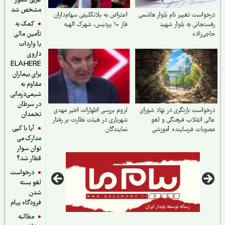
غربی کشور
مشخص شد
واست تغییر نام بلوار هاشمی
اعتراض به بلاتکلیفی سهام‌داران
کمک به
نجانی به بلوار شهید
فاز ۱۰ پردیس، شهرک الهیه
ی‌زاده
تأمین مالی
یا واردات
داروی
ELAHERE
برای بیماران
مقاوم به
شیمی‌درمانی
در سرطان
واست بازنگری در نهاد شورای
لزوم بررسی اظهارات اخیر مهدی
تخمدان
ی انقلاب فرهنگی و لغو
شهریاری در هیئت نظارت بر رفتار
آیا با کپی
بات فرساینده آموزشی
نمایندگان
مدارک می
توان سوار
قطار شد؟
درخواست
لغو بسته
شدن
فرودگاه پیام
مطالبه