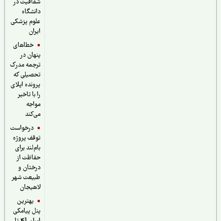
شفافیت در
دانشگاه
علوم پزشکی
ایران
خطاهای
پنهان در
ترجمه مدرک
تحصیلی که
پرونده اپلای
را با تاخیر
مواجه
می‌کند
درخواست
توقف پروژه
بام‌لند برای
حفاظت از
درختان و
طبیعت شهر
لاهیجان
بهترین
پنل پیامکی