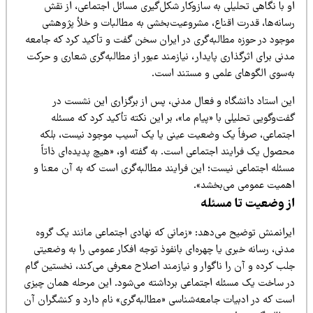
 با نگاهی تحلیلی به سازوکار شکل‌گیری مسائل اجتماعی، از نقش
سانه‌ها، قدرت اقناع، مشروعیت‌بخشی به مطالبات و خلأ پژوهشی
وجود در حوزه مطالبه‌گری در ایران سخن گفت و تأکید کرد که جامعه
نی برای اثرگذاری پایدار، نیازمند عبور از مطالبه‌گری شعاری و حرکت
ه‌سوی الگوهای علمی و مستند است.
ین استاد دانشگاه و فعال مدنی، پس از برگزاری این نشست در
ت‌وگویی تحلیلی با «پیام ما»، بر این نکته تأکید کرد که مسئله
جتماعی، صرفاً یک وضعیت عینی یا یک آسیب موجود نیست، بلکه
حصول یک فرایند اجتماعی است. به گفته او، «هیچ پدیده‌ای ذاتاً
سئله اجتماعی نیست؛ این فرایند مطالبه‌گری است که به آن معنا و
همیت عمومی می‌بخشد».
ز وضعیت تا مسئله
یرانمنش توضیح می‌دهد: «زمانی که نهادی اجتماعی مانند یک گروه
نی، رسانه خبری یا چهره‌ای بانفوذ توجه افکار عمومی را به وضعیتی
لب کرده و آن را ناگوار و نیازمند اصلاح معرفی می‌کند، نخستین گام
ر ساخت یک مسئله اجتماعی برداشته می‌شود. این مرحله همان چیزی
ست که در ادبیات جامعه‌شناسی «مطالبه‌گری» نام دارد و کنشگران آن