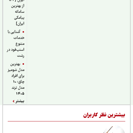
ایران [4 تا
از بهترین
سامانه
پیامکی
ایران]
آشنایی با
خدمات
متنوع
اسنپ‌فود در
رشت
بهترین
مدل شومیز
برای افراد
چاق؛ 10
مدل ترند
1405
بیشتر
یشترین نظر کاربران