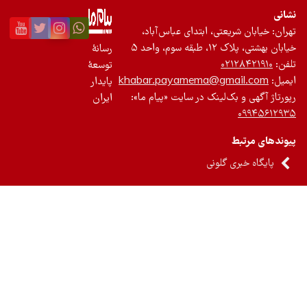
نی
ان: خیابان شریعتی، ابتدای عباس‌آباد،
 بهشتی، پلاک ۱۲، طبقه سوم، واحد ۵
رسانۀ
ن:
۰۲۱۲۸۴۲۱۹۱۰
توسعۀ
یل:
khabar.payamema@gmail.com
پایدار
رتاژ آگهی و بک‌لینک در سایت «پیام ما»:
ایران
۰۹۹۴۵۶۱۲
ندهای مرتبط
پایگاه خبری گلونی