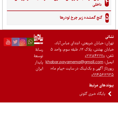
ده زیر چرخ لودرها
عتی، ابتدای عباس‌آباد،
واحد ۵
رسانۀ
۰۲
توسعۀ
khabar.payamema@gm
پایدار
‌لینک در سایت «پیام ما»:
ایران
 گلونی