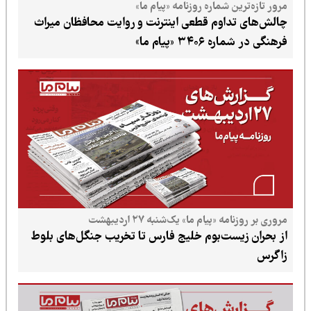
 شماره روزنامه «پیام ما»
اوم قطعی اینترنت و روایت محافظان میراث
 «پیام ما»
پیام ما» یک‌شنبه ۲۷ اردیبهشت
ست‌بوم خلیج فارس تا تخریب جنگل‌های بلوط