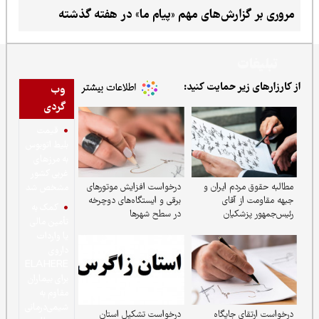
ارش‌های مهم «پیام ما» در هفته گذشته
ر حمایت کنید:
وب
گردی
قیمت
بلیط اتوبوس
به مرزهای
غربی کشور
م ایران و
درخواست افزایش موتورهای
مشخص شد
آقای
برقی و ایستگاه‌های دوچرخه
کمک به
کیان
در سطح شهرها
تأمین مالی
یا واردات
داروی
ELAHERE
برای بیماران
مقاوم به
شیمی‌درمانی
جایگاه
درخواست تشکیل استان