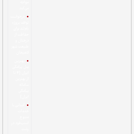
مواجه
می‌کند
درخواست
توقف پروژه
بام‌لند برای
حفاظت از
درختان و
طبیعت شهر
لاهیجان
بهترین
پنل پیامکی
ایران [4 تا
از بهترین
سامانه
پیامکی
ایران]
آشنایی با
خدمات
متنوع
اسنپ‌فود در
رشت