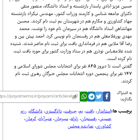
سین عزیز ابادی پاسدار بازنشسته و استاد دانشگاه، منصور متقی
کترای جامعه شناسی و کارمند وزرات کشور، مهندس نیکزاد بازنشسته
هاد کشاورزی و مکارم هم در شهرستان بم ثبت نام کردند. محسن
هانشاهی استاد دانشگاه هم در سیرجان نام خود را نوشت. محمد
هدی پورغلامعلی هم در رفسنجان نام نویسی کرد. احمد پیش بین و
ضا آقا ملایی هم در فرمانداری بافت برای ثبت نام حاضر شدند. شنیده
ده غلامعباس نوذری هم در ستاد وزارت کشور برای حوزه بافت ثبت
ام کرده است.
گفتنی است تا دیروز 845 نفر برای انتخابات مجلس شورای اسلامی و
147 نفر برای پنجمین دوره انتخابات مجلس خبرگان رهبری ثبت نام
دند.
 اشتراک
ذارید:
رچسب ها:
استاندار
،
بافت
،
بم
،
جیرفت
،
دادگستری
،
دانشگاه
،
رزم
حسینی
،
رفسنجان
،
زلزله
،
سیرجان
،
عنبرآباد
،
کرمان
،
کشاورزی
،
نماینده مجلس