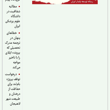
مطالبه
شفافیت در
دانشگاه
علوم پزشکی
ایران
خطاهای
پنهان در
ترجمه مدرک
تحصیلی که
پرونده اپلای
را با تاخیر
مواجه
می‌کند
درخواست
توقف پروژه
بام‌لند برای
حفاظت از
درختان و
طبیعت شهر
لاهیجان