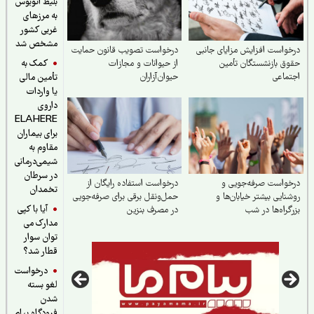
بلیط اتوبوس
به مرزهای
غربی کشور
مشخص شد
واست افزایش مزایای جانبی
درخواست تصویب قانون حمایت
کمک به
ق بازنشستگان تأمین
از حیوانات و مجازات
ماعی
حیوان‌آزاران
تأمین مالی
یا واردات
داروی
ELAHERE
برای بیماران
مقاوم به
شیمی‌درمانی
در سرطان
واست صرفه‌جویی و
درخواست استفاده رایگان از
تخمدان
نایی بیشتر خیابان‌ها و
حمل‌ونقل برقی برای صرفه‌جویی
آیا با کپی
گراه‌ها در شب
در مصرف بنزین
مدارک می
توان سوار
قطار شد؟
درخواست
لغو بسته
شدن
فرودگاه پیام