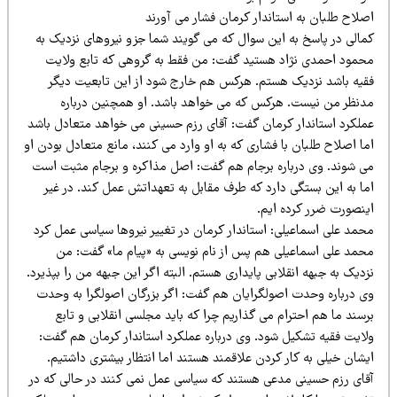
صلاح طلبان به استاندار کرمان فشار می آورند
مالی در پاسخ به این سوال که می گویند شما جزو نیروهای نزدیک به
حمود احمدی نژاد هستید گفت: من فقط به گروهی که تابع ولایت
قیه باشد نزدیک هستم. هرکس هم خارج شود از این تابعیت دیگر
دنظر من نیست. هرکس که می خواهد باشد. او همچنین درباره
ملکرد استاندار کرمان گفت: آقای رزم حسینی می خواهد متعادل باشد
ا اصلاح طلبان با فشاری که به او وارد می کنند، مانع متعادل بودن او
ی شوند. وی درباره برجام هم گفت: اصل مذاکره و برجام مثبت است
ما به این بستگی دارد که طرف مقابل به تعهداتش عمل کند. در غیر
ینصورت ضرر کرده ایم.
حمد علی اسماعیلی: استاندار کرمان در تغییر نیروها سیاسی عمل کرد
حمد علی اسماعیلی هم پس از نام نویسی به «پیام ما» گفت: من
دیک به جبهه انقلابی پایداری هستم. البته اگر این جبهه من را بپذیرد.
ی درباره وحدت اصولگرایان هم گفت: اگر بزرگان اصولگرا به وحدت
سند ما هم احترام می گذاریم چرا که باید مجلسی انقلابی و تابع
لایت فقیه تشکیل شود. وی درباره عملکرد استاندار کرمان هم گفت:
شان خیلی به کار کردن علاقمند هستند اما انتظار بیشتری داشتیم.
قای رزم حسینی مدعی هستند که سیاسی عمل نمی کنند در حالی که در