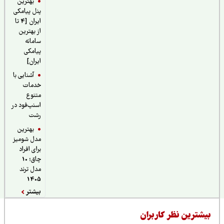
بهترین
پنل پیامکی
ایران [4 تا
از بهترین
سامانه
پیامکی
ایران]
آشنایی با
خدمات
متنوع
اسنپ‌فود در
رشت
بهترین
مدل شومیز
برای افراد
چاق؛ 10
مدل ترند
1405
بیشتر
یشترین نظر کاربران