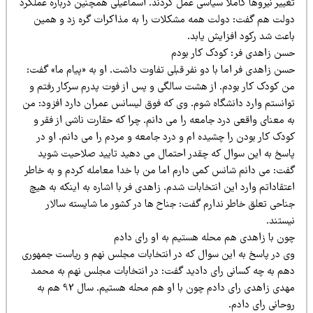
غییر نیروها کاملا سیاسی عمل کردند. اسماعیلی همچنین درباره عملکرد
ولت هم گفت: دولت همه مشکلات را به مذاکرات گره زد و همین
اعث شد رکود افزایش یابد.
سن زاهدی فر: کودک کار بودم
سن زاهدی فر اما با دو نفر قبلی تفاوت داشت. او به «پیام ما» گفت:
ن کودک کار بودم. از هشت سالگی و پس از فوت پدرم سرکار رفتم و
وانستم وارد دانشگاه شوم. وی که فوق لیسانس عمران دارد افزود: من
 معنای واقعی درد جامعه را می دانم. چرا که حقارت ناشی از فقر و
دک کار بودن را چشیده ام و درد جامعه و مردم را می دانم. او در
اسخ به این سوال که چقدر احتمال می دهید تایید صلاحیت شوید
فت: می دانم شانس کمی دارم اما من با خدا معامله کردم و به خاطر
تقاداتم وارد این انتخابات شدم. زاهدی فر با اشاره به اینکه به هیچ
ناحی تعلق خاطر ندارم گفت: جناح ها در کشور ما شایسته سالار
ستند.
ون با زاهدی هم محله هستیم به او رای دادم
ی در پاسخ به این سوال که در انتخابات مجلس نهم و ریاست جمهوری
هم به چه کسانی رای دادید گفت: در انتخابات مجلس نهم به محمد
مهدی زاهدی رای دادم چون با او هم محله هستیم. سال 92 هم به
حانی رای دادم.