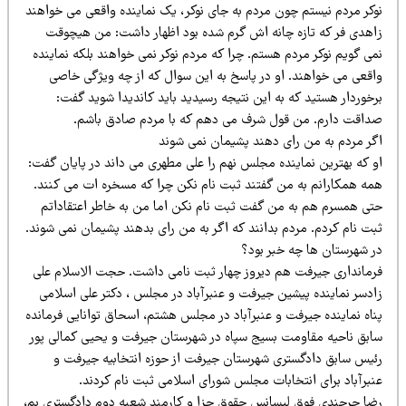
وکر مردم نیستم چون مردم به جای نوکر، یک نماینده واقعی می خواهند
اهدی فر که تازه چانه اش گرم شده بود اظهار داشت: من هیچوقت
ی گویم نوکر مردم هستم. چرا که مردم نوکر نمی خواهند بلکه نماینده
اقعی می خواهند. او در پاسخ به این سوال که از چه ویژگی خاصی
رخوردار هستید که به این نتیجه رسیدید باید کاندیدا شوید گفت:
داقت دارم. من قول شرف می دهم که با مردم صادق باشم.
گر مردم به من رای دهند پشیمان نمی شوند
و که بهترین نماینده مجلس نهم را علی مطهری می داند در پایان گفت:
مه همکارانم به من گفتند ثبت نام نکن چرا که مسخره ات می کنند.
تی همسرم هم به من گفت ثبت نام نکن اما من به خاطر اعتقاداتم
بت نام کردم. مردم بدانند که اگر به من رای بدهند پشیمان نمی شوند.
ر شهرستان ها چه خبر بود؟
رمانداری جیرفت هم دیروز چهار ثبت نامی داشت. حجت الاسلام علی
ادسر نماینده پیشین جیرفت و عنبرآباد در مجلس ، دکتر علی اسلامی
ناه نماینده جیرفت و عنبرآباد در مجلس هشتم، اسحاق توانایی فرمانده
ابق ناحیه مقاومت بسیج سپاه در شهرستان جیرفت و یحیی کمالی پور
ئیس سابق دادگستری شهرستان جیرفت از حوزه انتخابیه جیرفت و
نبرآباد برای انتخابات مجلس شورای اسلامی ثبت نام کردند.
ضا جرجندی فوق لیسانس حقوق جزا و کارمند شعبه دوم دادگستری بم،