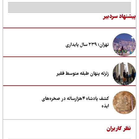
نهاد سردبیر
تهران؛ ۲۳۹ سال پایداری
زلزله پنهان طبقه متوسط فقیر
کشف پادشاه ۴هزارساله در صخره‌های
ایذه
ظر کاربران