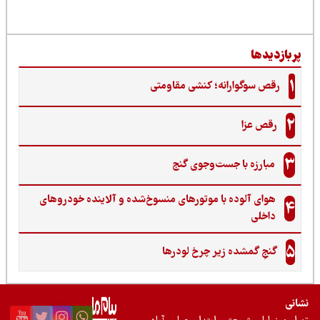
ربازدیدها
1
رقص سوگوارانه؛ کنشی مقاومتی
2
رقص عزا
3
مبارزه با جست‌وجوی گنج‌
هوای آلوده با موتورهای منسوخ‌شده و آلاینده خودروهای
4
داخلی
5
گنجِ گمشده زیر چرخ لودرها
نی