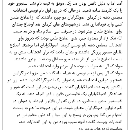
مد اما به دلیل ناقص بودن مدارک، موفق به ثبت نام نشد. سنجری خود
 یک کارمند ساده نامید. در حالی که در روز اول نام نویسی انتخابات
جلس دهم در کرمان اصولگرایان دو چهره داشتند که از اصلاح طلبان
سی وارد فرمانداری نشد. در شهرستان های کرمان هم اوضاع چندان
ای اصلاح طلبان بهتر نبود. در جیرفت علی اسلام پناه و در بم حبیب
له نیک زاد از معدود چهره های اصلاح طلبی بودند که دیروز برای
نتخابات مجلس دهم نام نویسی کردند. اصولگرایان اما برخلاف اصلاح
لبان حضور پررنگی داشتند و نشان دادند که برای انتخابات پیش رو به
سبت اصلاح طلبان از نظر تعدد نیرو حداقل وضعیت بهتری داشتند.
واد کمالی: به خواست توده های مردم وارد انتخابات شدم
واد کمالی پس از نام نویسی به «پیام ما» گفت: من جزو اصولگرایان
ستم و در این انتخابات هم به عنوان یک اصولگرا کاندیدا شدم. وی در
اکنش به وحدت اصولگرایان گفت: من پیشنهادم این است که شورای
ماهنگی اصولگرایان یک نظرسنجی دقیق و فنی انجام دهد، نه یک
ظرسنجی حزبی و جناحی، دو نفری که رای بالاتری آوردند به عنوان دو
امزد نهایی اصولگرایان معرفی شوند. در این صورت ما هم به وحدت
حترام می گذاریم. وی در پاسخ به این سوال که دلیل حضورتان در
نتخابات چیست گفت: آنچه سبب ورود من به این انتخابات شد،
واست توده های مردم بود.