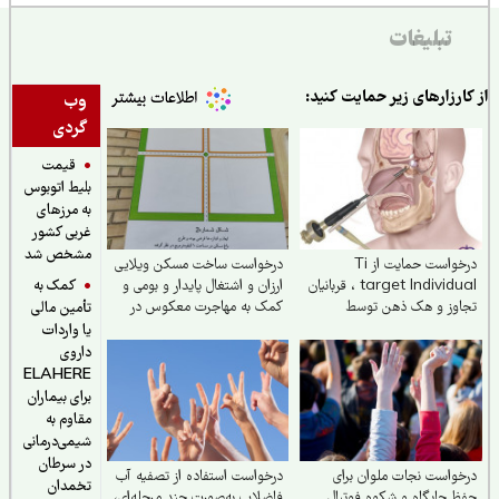
تبلیغات
ارزارهای زیر حمایت کنید:
وب
گردی
قیمت
بلیط اتوبوس
به مرزهای
غربی کشور
مشخص شد
درخواست حمایت از Ti
درخواست ساخت مسکن ویلایی
کمک به
target Individual ، قربانیان
ارزان و اشتغال پایدار و بومی و
اوز و هک ذهن توسط
کمک به مهاجرت معکوس در
تأمین مالی
لنت V۲K
شهرستان تربت جام
یا واردات
داروی
ELAHERE
برای بیماران
مقاوم به
شیمی‌درمانی
در سرطان
واست نجات ملوان برای
درخواست استفاده از تصفیه آب
تخمدان
 جایگاه و شکوه فوتبال
فاضلاب به‌صورت چند مرحله‌ای،