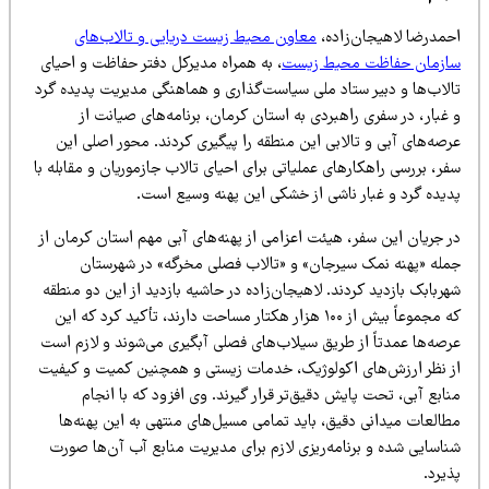
حمدرضا لاهیجان‌زاده،
معاون محیط زیست دریایی و تالاب‌های
ازمان حفاظت محیط زیست
، به همراه مدیرکل دفتر حفاظت و احیای
الاب‌ها و دبیر ستاد ملی سیاست‌گذاری و هماهنگی مدیریت پدیده گرد
غبار، در سفری راهبردی به استان کرمان، برنامه‌های صیانت از
صه‌های آبی و تالابی این منطقه را پیگیری کردند. محور اصلی این
ر، بررسی راهکارهای عملیاتی برای احیای تالاب جازموریان و مقابله با
دیده گرد و غبار ناشی از خشکی این پهنه وسیع است.
ر جریان این سفر، هیئت اعزامی از پهنه‌های آبی مهم استان کرمان از
مله «پهنه نمک سیرجان» و «تالاب فصلی مخرگه» در شهرستان
ربابک بازدید کردند. لاهیجان‌زاده در حاشیه بازدید از این دو منطقه
که مجموعاً بیش از ۱۰۰ هزار هکتار مساحت دارند، تأکید کرد که این
رصه‌ها عمدتاً از طریق سیلاب‌های فصلی آبگیری می‌شوند و لازم است
ز نظر ارزش‌های اکولوژیک، خدمات زیستی و همچنین کمیت و کیفیت
ابع آبی، تحت پایش دقیق‌تر قرار گیرند. وی افزود که با انجام
طالعات میدانی دقیق، باید تمامی مسیل‌های منتهی به این پهنه‌ها
ناسایی شده و برنامه‌ریزی لازم برای مدیریت منابع آب آن‌ها صورت
یرد.