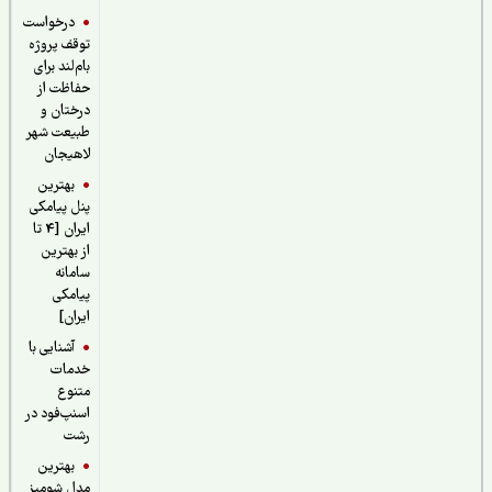
درخواست
توقف پروژه
بام‌لند برای
حفاظت از
درختان و
طبیعت شهر
لاهیجان
بهترین
پنل پیامکی
ایران [4 تا
از بهترین
سامانه
پیامکی
ایران]
آشنایی با
خدمات
متنوع
اسنپ‌فود در
رشت
بهترین
مدل شومیز