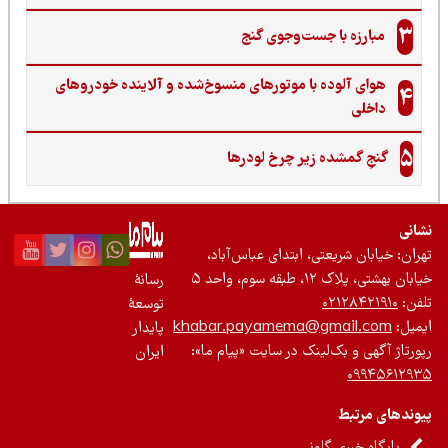
3
مبارزه با جست‌وجوی گنج‌
هوای آلوده با موتورهای منسوخ‌شده و آلاینده خودروهای
4
داخلی
5
گنجِ گمشده زیر چرخ لودرها
نی
ان: خیابان شریعتی، ابتدای عباس‌آباد،
 بهشتی، پلاک ۱۲، طبقه سوم، واحد ۵
رسانۀ
ن:
۰۲۱۲۸۴۲۱۹۱۰
توسعۀ
یل:
khabar.payamema@gmail.com
پایدار
رتاژ آگهی و بک‌لینک در سایت «پیام ما»:
ایران
۰۹۹۴۵۶۱۲
ندهای مرتبط
پایگاه خبری گلونی