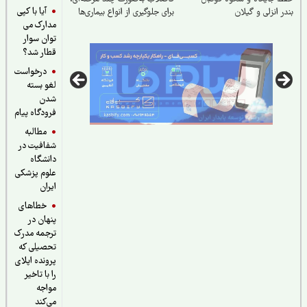
آیا با کپی
ر انزلی و گیلان
برای جلوگیری از انواع بیماری‌ها
مدارک می
توان سوار
قطار شد؟
درخواست
لغو بسته
شدن
فرودگاه پیام
مطالبه
شفافیت در
دانشگاه
علوم پزشکی
ایران
خطاهای
پنهان در
ترجمه مدرک
تحصیلی که
پرونده اپلای
را با تاخیر
مواجه
می‌کند