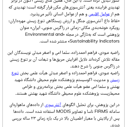
شور تبدیل کرده است. با این حال، همین غنای زیستی اکنون در برابر
هدیدی فزاینده یعنی آتش‌سوزی‌های مکرر قرار گرفته است؛ تهدیدی که
م از
عوامل اقلیمی
و هم از عوامل انسانی تأثیر می‌پذیرد.
نقاط داغ آتش‌سوزی جنگل و ارزش زیستگاهی تنوع زیستی مهره‌داران:
ویکرد خوشه‌بندی مکانی-زمانی در زاگرس جنوبی، ایران» عنوان
پژوهشی است که به‌تازگی در مجله «Environmental and
Sustainability Indicato» منتشر شده است.
اضیه عبودی، فراهم احمدزاده، سلما امی و اصغر عبدلی نویسندگان این
اله تلاش کرده‌اند دلایل افزایش حریق‌ها و تبعات آن بر تنوع زیستی
ر زاگرس جنوبی را شرح دهند.
اضیه عبودی، فراهم احمدزاده و اصغر عبدلی هیأت علمی بخش
تنوع
یستی
و مدیریت اکوسیستم پژوهشکده علوم محیطی دانشگاه شهید
هشتی و سلما امی عضو هیأت علمی بخش برنامه‌ریزی و طراحی
حیط‌زیست پژوهشکده علوم محیطی دانشگاه شهید بهشتی هستند.
ر این پژوهش، برای تحلیل الگوهای
آتش‌سوزی
از داده‌های ماهواره‌ای
سامانه FIRMS ناسا و تصاویر MODIS استفاده شده است. داده‌ها
پس از پالایش با معیار اطمینان بالا در یک بازه زمانی ۲۳ ساله بررسی
دند.