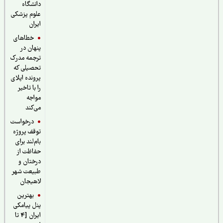
دانشگاه
علوم پزشکی
ایران
خطاهای
پنهان در
ترجمه مدرک
تحصیلی که
پرونده اپلای
را با تاخیر
مواجه
می‌کند
درخواست
توقف پروژه
بام‌لند برای
حفاظت از
درختان و
طبیعت شهر
لاهیجان
بهترین
پنل پیامکی
ایران [4 تا