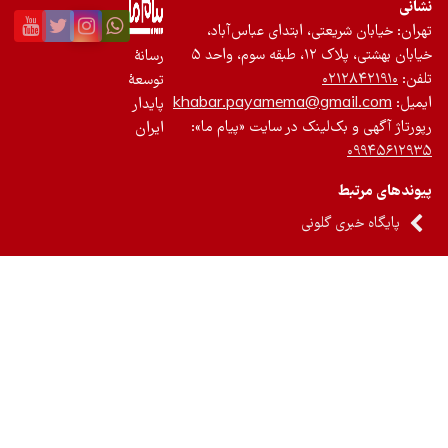
نی
ان: خیابان شریعتی، ابتدای عباس‌آباد،
 بهشتی، پلاک ۱۲، طبقه سوم، واحد ۵
رسانۀ
ن:
۰۲۱۲۸۴۲۱۹۱۰
توسعۀ
یل:
khabar.payamema@gmail.com
پایدار
رتاژ آگهی و بک‌لینک در سایت «پیام ما»:
ایران
۰۹۹۴۵۶۱۲
ندهای مرتبط
پایگاه خبری گلونی