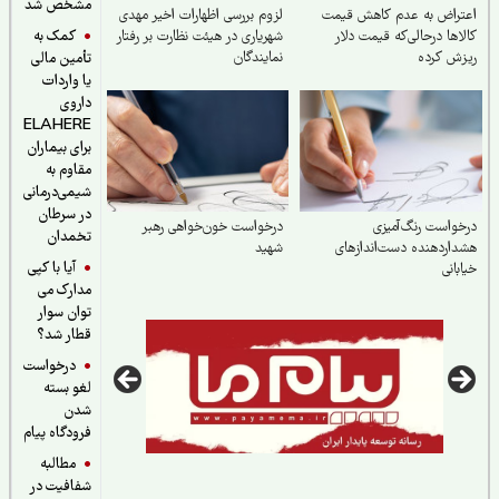
مشخص شد
راض به عدم کاهش‌ قیمت
لزوم بررسی اظهارات اخیر مهدی
کمک به
اها درحالی‌که قیمت دلار
شهریاری در هیئت نظارت بر رفتار
ش کرده
نمایندگان
تأمین مالی
یا واردات
داروی
ELAHERE
برای بیماران
مقاوم به
شیمی‌درمانی
در سرطان
واست رنگ‌آمیزی
درخواست خون‌خواهی رهبر
تخمدان
اردهنده دست‌اندازهای
شهید
آیا با کپی
بانی
مدارک می
توان سوار
قطار شد؟
درخواست
لغو بسته
شدن
فرودگاه پیام
مطالبه
شفافیت در