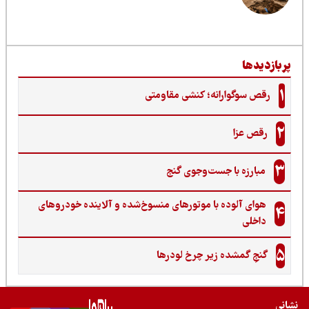
ربازدیدها
1
رقص سوگوارانه؛ کنشی مقاومتی
2
رقص عزا
3
مبارزه با جست‌وجوی گنج‌
هوای آلوده با موتورهای منسوخ‌شده و آلاینده خودروهای
4
داخلی
5
گنجِ گمشده زیر چرخ لودرها
نی