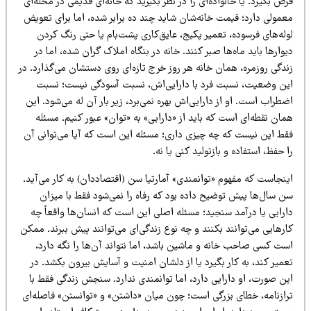
ض بگیرد. یا خانواده‌ای را در نظر بگیرید که خانه‌ای قدیمی در محله‌ای
عمولی دارد؛ قیمت خانه‌شان شاید چند ده برابر شده، اما برای تعویض
له‌های فرسوده، تعمیر پکیج، عایق‌کاری پشت‌بام یا حتی رنگ کردن
وارها باید ماه‌ها صبر کنند. خانه در بنگاه املاک گران شده، اما در
دگی روزمره، همان خانه هر روز خرج تازه‌ای روی دستشان می‌گذارد. در
ین وضعیت، نسبت فرد با دارایی‌اش، نسبت آسودگی نیست؛ نسبت
طراب است. او از دارایی‌اش بهره نمی‌برد، زیر بار آن له می‌شود. این
ان نقطه‌ای است که باید از «دارایی» به «توان» عبور کنیم. مسئله
قط این نیست که چه چیزی داری؛ مسئله این است که آیا می‌توانی آن
 حفظ، استفاده و بازتولید کنی یا نه.
نجاست که مفهوم «توانمندی» آمارتیا سن (اقتصاددان) به کار می‌آید.
ن سال‌ها پیش توضیح داده بود که رفاه را نمی‌شود فقط با میزان
ارایی یا درآمد سنجید؛ مسئله اصلی این است که انسان‌ها واقعاً چه
رهایی می‌توانند بکنند و چه نوع زندگی‌ای می‌توانند پیش ببرند. ممکن
ست کسی صاحب خانه و ماشین باشد، اما نتواند آن‌ها را نگه دارد،
میر کند، به کار بگیرد یا از دلشان امنیت و آسایش بیرون بکشد. در
ین صورت، او دارایی دارد، اما توانمندی ندارد. سنجش زندگی فقط با
رازنامه، خطای بزرگی است؛ چون میان «داشتن» و «توانستن» فاصله‌ای