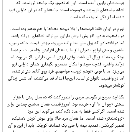
یست‌شان پایین آمده است. این نه تصویر یک جامعه ثروتمند، که
انه جامعه‌ای تورم‌زده و فرسوده است؛ جامعه‌ای که در آن دارایی فربه
ده، اما زندگی نحیف مانده است
رم در ایران فقط قیمت‌ها را بالا نبرده؛ معناها را هم به‌هم زده است.
 وضعیت عادی، افزایش ارزش دارایی می‌تواند نشانه‌ای از رفاه باشد.
ما در اقتصادی که پول ملی مدام آب می‌رود، جهش قیمت خانه، زمین،
اشین و حتی لوازم مصرفی الزاما به‌معنای افزایش رفاه نیست. چه‌بسا
عکس، نشانه زوال آن باشد. وقتی ارزش اسمی دارایی بالا می‌رود، اما
رآمد واقعی، قدرت خرید و امکان تعمیر و نگهداری همان دارایی فرو
‌ریزد، ما با نوعی «توهم ثروت» مواجهیم: فرد روی کاغذ غنی‌تر شده،
ا در واقعیت ناتوان‌تر است. این‌جا اعداد قد می‌کشند، اما نفس زندگی
تاه‌تر می‌شود.
ذارید صریح‌تر بگوییم. مردی را تصور کنید که ده سال پیش با هزار
سختی «رنو ال ۹۰ آی» خریده بود. امروز قیمت همان ماشین چندین برابر
ده است. اگر کسی فقط به عدد نگاه کند، می‌گوید این مرد
ثروتمندتر» شده است. اما همان مرد حالا برای عوض کردن لاستیک،
عمیر گیربکس، تمدید بیمه یا حتی یک تصادف کوچک، باید از این و آن