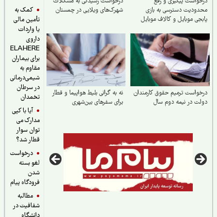
واست پیگیری و رفع
درخواست رسیدگی به مشکلات
کمک به
ودیت دسترسی به بازی
شهرک‌های ویلایی در چمستان
جی موبایل و کالاف موبایل
تأمین مالی
یا واردات
داروی
ELAHERE
برای بیماران
مقاوم به
شیمی‌درمانی
در سرطان
واست ترمیم حقوق کارمندان
نه به گرانی بلیط هواپیما و قطار
تخمدان
ت در نیمه دوم سال
برای سفرهای بین‌شهری
آیا با کپی
مدارک می
توان سوار
قطار شد؟
درخواست
لغو بسته
شدن
فرودگاه پیام
مطالبه
شفافیت در
دانشگاه