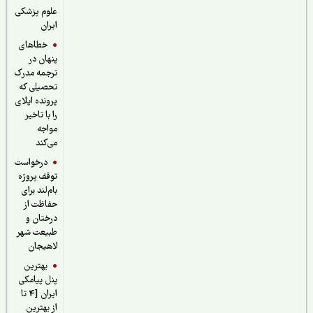
علوم پزشکی
ایران
خطاهای
پنهان در
ترجمه مدرک
تحصیلی که
پرونده اپلای
را با تاخیر
مواجه
می‌کند
درخواست
توقف پروژه
بام‌لند برای
حفاظت از
درختان و
طبیعت شهر
لاهیجان
بهترین
پنل پیامکی
ایران [4 تا
از بهترین