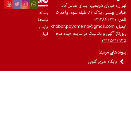
ان: خیابان شریعتی، ابتدای عباس‌آباد،
 بهشتی، پلاک ۱۲، طبقه سوم، واحد ۵
رسانۀ
ن:
۰۲۱۲۸۴۲۱۹۱۰
توسعۀ
یل:
khabar.payamema@gmail.com
پایدار
رتاژ آگهی و بک‌لینک در سایت «پیام ما»:
ایران
۰۹۹۴۵۶۱۲
ندهای مرتبط
پایگاه خبری گلونی