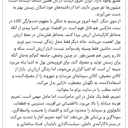
میق وجود دارد. ایران امروز درست در دل همین شکاف ایستاده است:
لیون‌ها نفر چیزی دارند، اما از داشته‌های خود امکان زیستن بهتر به
ست نمی‌آورند.
 سوی دیگر، آنچه امروز می‌بینیم به شکلی با مفهوم «بت‌وارگی کالا» در
نت مارکسی هم قابل فهم است. در اقتصاد تورمی، اشیا بیشتر از آنکه
ه‌خاطر کارکردشان ارزش پیدا کنند، به‌خاطر نقش‌شان در حفظ ارزش
ول اهمیت می‌یابند. خانه دیگر فقط محل زندگی نیست؛ سپر تورم
ست. ماشین فقط وسیله رفت‌وآمد نیست؛ انبار ارزش است. سکه و
لار و زمین هم همین‌طور. در چنین وضعی، جامعه کم‌کم به‌جای آنکه
ای زیستن تولید و مصرف کند، برای فروریختن پول به اشیا پناه می‌برد.
یجه آن است که اشیا گران‌تر می‌شوند، اما زندگی ارزان‌تر. بازار از
لای مصرفی، کالای سرمایه‌ای می‌سازد و شهروند را از مصرف‌کننده و
ستفاده‌کننده، به نگهبان مضطرب دارایی بدل می‌کند.
امه مطلب را در سایت پیام ما بخوانید.
حریم، فقط یک عامل در این ماجراست، اما عامل مهمی است. تحریم
ینه مبادله را بالا می‌برد، نااطمینانی می‌آفریند، دسترسی به قطعات،
کنولوژی و سرمایه را محدود می‌کند و اقتصاد را به‌سمت واسطه‌گری،
داگری و بی‌ثباتی هل می‌دهد. اما آنچه تحریم آغاز یا تشدید می‌کند،
 بستر ناکارآمدی داخلی، سیاست‌گذاری ناپایدار، فساد ساختاری و