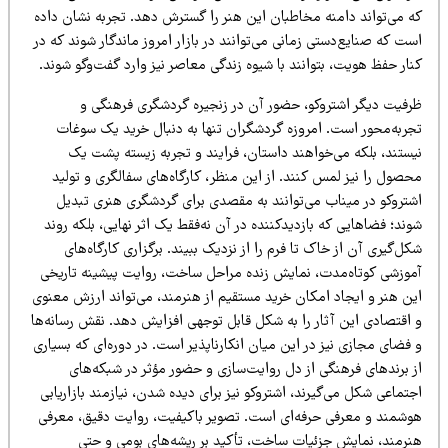
ه می‌تواند دامنه مخاطبان این هنر را گسترش دهد. تجربه نشان داده
ت که صنایع‌دستی زمانی می‌توانند در بازار امروز ماندگار شوند که در
ار حفظ هویت، بتوانند با شیوه زندگی معاصر نیز وارد گفت‌وگو شوند.
رفیت دیگر اشتروکو، حضور آن در زنجیره گردشگری فرهنگی و
جربه‌محور است. امروزه گردشگران تنها به دنبال خرید یک سوغات
یستند، بلکه می‌خواهند داستان، فرایند و تجربه زیسته پشت یک
صول را نیز لمس کنند. از این منظر، کارگاه‌های سفالگری و تولید
شتروکو در میناب می‌توانند به مقصدی برای گردشگری هنری تبدیل
ند؛ فضاهایی که بازدیدکننده در آن نه‌فقط یک اثر نهایی، بلکه روند
ل‌گیری آن از خاک تا فرم را از نزدیک ببیند. برگزاری کارگاه‌های
موزشی کوتاه‌مدت، نمایش زنده مراحل ساخت، روایت پیشینه تاریخی
ین هنر و ایجاد امکان خرید مستقیم از هنرمند، می‌تواند ارزش معنوی
 اقتصادی این آثار را به شکل قابل توجهی افزایش دهد. نقش رسانه‌ها
فضای مجازی نیز در این میان انکارناپذیر است. در دوره‌ای که بسیاری
ز برندهای فرهنگی از دل روایت‌سازی و حضور مؤثر در شبکه‌های
تماعی شکل می‌گیرند، اشتروکو نیز برای دیده شدن، نیازمند بازاریابی
وشمند و معرفی حرفه‌ای است. تصویر باکیفیت، روایت دقیق، معرفی
نرمند، نمایش جزئیات ساخت، تأکید بر ریشه‌های بومی و حتی