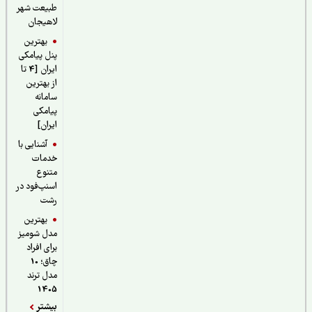
طبیعت شهر
لاهیجان
بهترین
پنل پیامکی
ایران [4 تا
از بهترین
سامانه
پیامکی
ایران]
آشنایی با
خدمات
متنوع
اسنپ‌فود در
رشت
بهترین
مدل شومیز
برای افراد
چاق؛ 10
مدل ترند
1405
بیشتر