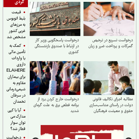
گردی
قیمت
بلیط اتوبوس
به مرزهای
غربی کشور
مشخص شد
واست تسریع در ترخیص
درخواست پاسخگویی وزیر کار
کمک به
کات و پرداخت ضرر و زیان
در ارتباط با صندوق بازنشستگی
کشوری
تأمین مالی
یا واردات
داروی
ELAHERE
برای بیماران
مقاوم به
شیمی‌درمانی
در سرطان
لبه اجرای تکالیف قانونی
درخواست خارج کردن یزد از
تخمدان
ت در راستای متناسب‌سازی
برنامه قطعی برق به علت گرمای
آیا با کپی
وق و معیشت فرهنگیان
شدید
مدارک می
توان سوار
قطار شد؟
درخواست