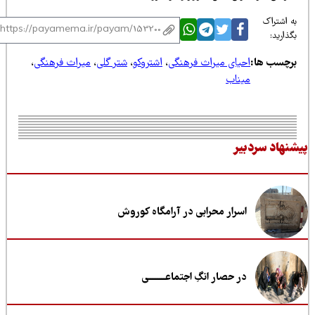
 اشتراک
ذارید:
رچسب ها:
احیای میراث فرهنگی
،
اشتروکو
،
شتر گلی
،
میراث فرهنگی
،
میناب
نهاد سردبیر
اسرار محرابی در آرامگاه کوروش
در حصار انگِ اجتماعــــــــی