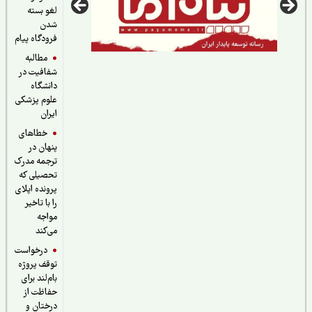
لغو بسته
شدن
فرودگاه پیام
مطالبه
شفافیت در
دانشگاه
علوم پزشکی
ایران
خطاهای
پنهان در
ترجمه مدرک
تحصیلی که
پرونده اپلای
را با تاخیر
مواجه
می‌کند
درخواست
توقف پروژه
بام‌لند برای
حفاظت از
درختان و