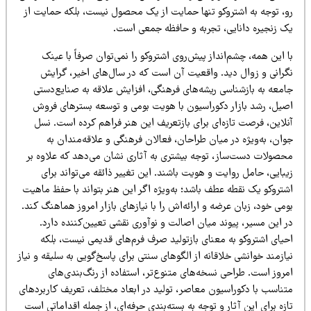
و، توجه به اشتروکو تنها حمایت از یک محصول نیست، بلکه حمایت از
ک زنجیره دانایی، تجربه و حافظه جمعی است.
 این همه، چشم‌انداز پیش‌روی اشتروکو را نمی‌توان صرفاً با عینک
گرانی و زوال دید. واقعیت آن است که در سال‌های اخیر، گرایش
امعه به بازشناسی ریشه‌های فرهنگی، افزایش علاقه به صنایع‌دستی
صیل، رشد بازار دکوراسیون با هویت بومی و توسعه بسترهای فروش
نلاین، فرصت تازه‌ای برای بازتعریف این هنر فراهم کرده است. نسل
ان، به‌ویژه در میان طراحان، فعالان فرهنگی و علاقه‌مندان به
حصولات دست‌ساز، توجه بیشتری به آثاری نشان می‌دهد که علاوه بر
بایی، حامل روایت و هویت باشند. این تغییر ذائقه می‌تواند برای
شتروکو یک نقطه عطف باشد؛ به‌ویژه اگر این هنر بتواند با حفظ ماهیت
می خود، زبان عرضه و ارائه‌اش را با نیازهای بازار امروز هماهنگ کند.
 این مسیر، پیوند میان اصالت و نوآوری نقشی تعیین‌کننده دارد.
حیای اشتروکو به معنای بازتولید صرف فرم‌های قدیمی نیست، بلکه
ازمند خوانشی خلاقانه از الگوهای سنتی برای پاسخ‌گویی به سلیقه و نیاز
روز است. طراحی نسخه‌های متنوع‌تر، استفاده از رنگ‌بندی‌های
تناسب با دکوراسیون معاصر، تولید در ابعاد مختلف، تعریف کاربردهای
زه برای این آثار و توجه به بسته‌بندی حرفه‌ای، از جمله اقداماتی است