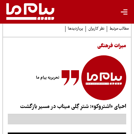
لب مرتبط
نظر کاربران
پربازدیدها
یراث فرهنگی
تحریریه پیام ما
حیای «اشتروکو»؛ شترِ گِلی میناب در مسیر بازگشت