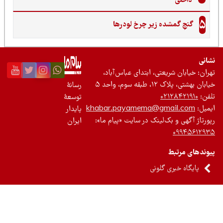
داخلی
5
گنجِ گمشده زیر چرخ لودرها
نی
ان: خیابان شریعتی، ابتدای عباس‌آباد،
 بهشتی، پلاک ۱۲، طبقه سوم، واحد ۵
رسانۀ
ن:
۰۲۱۲۸۴۲۱۹۱۰
توسعۀ
یل:
khabar.payamema@gmail.com
پایدار
رتاژ آگهی و بک‌لینک در سایت «پیام ما»:
ایران
۰۹۹۴۵۶۱۲
ندهای مرتبط
پایگاه خبری گلونی