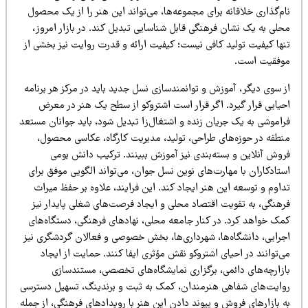
م‌گذاری خلاقانه برای مجموعه‌ها، می‌تواند این هنر را از یک محصول
حلی به یک نشان فرهنگی قابل شناسایی تبدیل کند. در بازار امروز،
نها کیفیت تولید کافی نیست؛ کیفیت ارائه و قدرت روایت نیز بخشی از
وفقیت است.
ز سوی دیگر، آموزش و توانمندسازی نسل جدید باید در مرکز هر برنامه
حیایی قرار گیرد. اگر قرار است اشتروکو از سطح یک هنر در معرض
راموشی به یک جریان زنده و اشتغال‌زا تبدیل شود، باید جوانان مستعد
نطقه در حوزه‌های طراحی، تولید، مدیریت کارگاه، عکاسی محصول،
روش آنلاین و بسته‌بندی نیز آموزش ببینند. ترکیب دانش بومی
تادکاران با مهارت‌های نوین نسل جوان، می‌تواند الگویی موفق برای
اوم و توسعه این هنر ایجاد کند. این فرایند، علاوه بر حفظ میراث
رهنگی، به تقویت اقتصاد محلی و ایجاد فرصت‌های شغلی پایدار نیز
مک خواهد کرد. در کنار جامعه محلی، نهادهای فرهنگی، دستگاه‌های
جرایی، دانشگاه‌ها، شهرداری‌ها، بخش خصوصی و فعالان گردشگری نیز
‌توانند در احیای اشتروکو نقش مؤثری ایفا کنند. حمایت از ایجاد
ازارچه‌های دائمی، برگزاری نمایشگاه‌های تخصصی، مستندسازی
وایت‌های شفاهی هنرمندان، کمک به ثبت و برندینگ، تسهیل دسترسی
 بازارهای فروش و پیوند دادن این هنر با رویدادهای فرهنگی، از جمله