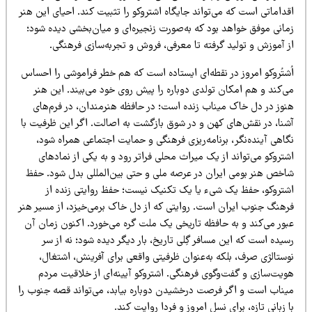
داماتی است که می‌تواند جایگاه اشتروکو را تثبیت کند. احیای این هنر
مانی موفق خواهد بود که به‌صورت زنجیره‌ای و میان‌بخشی دیده شود؛
ز آموزش و تولید گرفته تا معرفی، فروش و تجربه‌سازی فرهنگی.
ُشتُروکو امروز در نقطه‌ای ایستاده است که هم خطر فراموشی را احساس
ی‌کند و هم امکان تولدی دوباره را پیش روی خود می‌بیند. این هنر
نوز در دل خاک میناب زنده است؛ در حافظه هنرمندان، در فرم‌های
شنا، در نقش‌های کهن و در شوق بازگشت به اصالت. اگر این ظرفیت با
اهی آینده‌نگر، برنامه‌ریزی فرهنگی و حمایت اجتماعی همراه شود،
تروکو می‌تواند از یک میراث محلی فراتر رود و به یکی از نمادهای
اخص هنر بومی ایران در عرصه ملی و حتی بین‌المللی بدل شود. حفظ
شتروکو، حفظ یک شیء یا یک تکنیک نیست؛ حفظ روایتی زنده از
رهنگ جنوب ایران است. روایتی که از دل خاک برمی‌خیزد، از مسیر هنر
بور می‌کند و به حافظه تاریخی یک ملت گره می‌خورد. اکنون زمان آن
یده است که این مسافر گِلی تاریخ، بار دیگر دیده شود؛ نه از سر
وستالژی صرف، بلکه به‌عنوان ظرفیتی واقعی برای آفرینش، اشتغال،
ویت‌سازی و گفت‌وگوی فرهنگی. اشتروکو آیینه‌ای از خلاقیت مردم
یناب است و اگر فرصت درخشیدن دوباره بیابد، می‌تواند قصه جنوب را
 زبانی تازه، برای نسل امروز و فردا روایت کند.