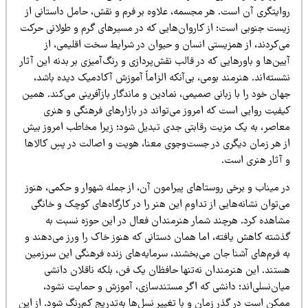
وایتگری آن است. هر مجسمه، علاوه بر فرم و نقش، حامل داستانی از
یست جنوبی است؛ از کاروان‌هایی که در مسیرهای گرم و طولانی حرکت
ی‌کردند، از همزیستی انسان و حیوان در شرایط سخت اقلیمی، از
ین‌ها و باورهایی که در قالب نقش‌پردازی و رنگ‌آمیزی بر بدنه این آثار
سته‌اند. هنرمند بومی، بی‌آنکه الزاماً آموزش آکادمیک دیده باشد،
ان خود را با زبانی صمیمی، نمادین و ماندگار بازآفرینی می‌کند. همین
یفیت روایی است که امروز می‌تواند در بازارهای فرهنگی و هنری
عاصر، به یک مزیت رقابتی جدی تبدیل شود؛ زیرا مخاطب امروز بیش
ز هر زمان دیگری در جست‌وجوی معنا، هویت و اصالت در پسِ کالاها
 آثار هنری است.
ر میناب و برخی روستاهای پیرامون آن، از جمله شهوار و حکمی، هنوز
‌توان نشانه‌هایی از تداوم این هنر را در کارگاه‌های کوچک و خانگی
شاهده کرد. هرچند شمار هنرمندان فعال در این حوزه نسبت به
ذشته کاهش یافته، اما همان دستانی که هنوز خاک را ورز می‌دهند و
ه فرم‌های آشنا جان می‌بخشند، سرمایه‌های زنده فرهنگی این سرزمین
ستند. این هنرمندان نه‌تنها حافظان یک فن، بلکه ناقلان دانشی
یان‌نسلی‌اند؛ دانشی که اگر مستندسازی، آموزش و حمایت نشود،
کن است در گذر زمان و با تغییر نسل‌ها به‌تدریج کم‌رنگ شود. از این