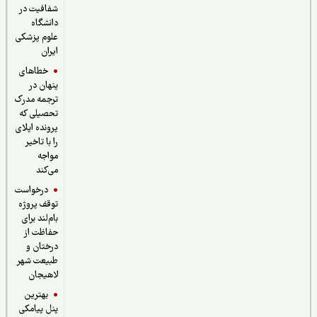
شفافیت در
دانشگاه
علوم پزشکی
ایران
خطاهای
پنهان در
ترجمه مدرک
تحصیلی که
پرونده اپلای
را با تاخیر
مواجه
می‌کند
درخواست
توقف پروژه
بام‌لند برای
حفاظت از
درختان و
طبیعت شهر
لاهیجان
بهترین
پنل پیامکی