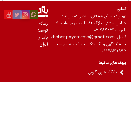
نی
ان: خیابان شریعتی، ابتدای عباس‌آباد،
 بهشتی، پلاک ۱۲، طبقه سوم، واحد ۵
رسانۀ
ن:
۰۲۱۲۸۴۲۱۹۱۰
توسعۀ
یل:
khabar.payamema@gmail.com
پایدار
رتاژ آگهی و بک‌لینک در سایت «پیام ما»:
ایران
۰۹۹۴۵۶۱۲
ندهای مرتبط
پایگاه خبری گلونی