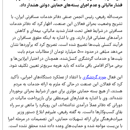
شار مالیاتی و عدم اجرای بسته‌های حمایتی دولتی هشدار داد.
رمت‌الله رفیعی، رئیس انجمن صنفی دفاتر خدمات مسافرتی ایران، با
شریح وضعیت بحرانی فعالان این صنعت، اظهار کرد که دفاتر خدمات
سافرتی در شرایط فعلی تحت فشار شدید مالیاتی، بیمه‌ای و کاهش
آمدهای عملیاتی قرار دارند. وی با اشاره به اینکه حقوق مسافران در
رآیند کنسلی بلیت‌ها تضییع شده است، تصریح کرد که برآوردها نشان
می‌دهد مبلغی در حدود ۵۰۰ میلیارد تومان از مطالبات مردم بابت
لیت‌ها و خدمات گردشگری کنسل‌شده، همچنان در اختیار ایرلاین‌ها و
خی مراکز اقامتی باقی مانده که باید هرچه سریع‌تر تعیین تکلیف شود.
ین فعال
حوزه گردشگری
با انتقاد از عملکرد دستگاه‌های اجرایی، تأکید
رد که فعالان این صنعت در حالی که ملزم به ارائه خدمات به مردم
تند، از هیچ بسته حمایتی مؤثری برای عبور از شرایط بحرانی برخوردار
ده‌اند. وی با اشاره به فشارهای غیرمنطقی برای بازپرداخت مالیات در
رانی که دفاتر عملاً درآمدی نداشته‌اند، این رویکرد را مانعی بر سر راه
ای کسب‌وکارها دانست. به گفته رفیعی، علیرغم ابلاغ دستور وزیر
یراث‌فرهنگی برای ارائه تسهیلات حمایتی، این تصمیمات در مرحله اجرا
ا بن‌بست مواجه شده و حمایت‌های وعده داده شده محقق نشده است.