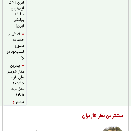
ایران [4 تا
از بهترین
سامانه
پیامکی
ایران]
آشنایی با
خدمات
متنوع
اسنپ‌فود در
رشت
بهترین
مدل شومیز
برای افراد
چاق؛ 10
مدل ترند
1405
بیشتر
یشترین نظر کاربران