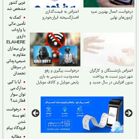
غربی کشور
مشخص شد
واست اعمال بهترین نمره
اعتراض به قیمت‌گذاری
کمک به
ون‌های نهایی
افسارگسیخته ایران‌خودرو
تأمین مالی
یا واردات
داروی
ELAHERE
برای بیماران
مقاوم به
شیمی‌درمانی
در سرطان
راض بازنشستگان و کارگران
درخواست پیگیری و رفع
تخمدان
 تبریز نسبت به پرداخت
محدودیت دسترسی به بازی
آیا با کپی
ن افزایش در سال جدید و
پابجی موبایل و کالاف موبایل
مدارک می
ضای رسیدگی
توان سوار
قطار شد؟
درخواست
لغو بسته
شدن
فرودگاه پیام
مطالبه