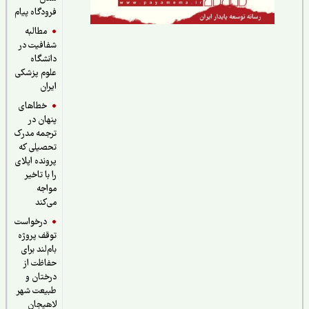
فرودگاه پیام
مطالبه
شفافیت در
دانشگاه
علوم پزشکی
ایران
خطاهای
پنهان در
ترجمه مدرک
تحصیلی که
پرونده اپلای
را با تاخیر
مواجه
می‌کند
درخواست
توقف پروژه
بام‌لند برای
حفاظت از
درختان و
طبیعت شهر
لاهیجان