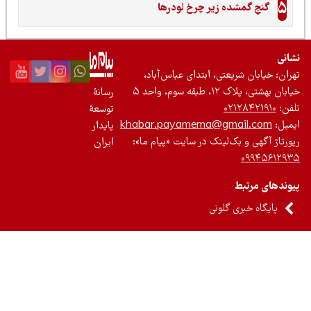
5
گنجِ گمشده زیر چرخ لودرها
نی
ان: خیابان شریعتی، ابتدای عباس‌آباد،
 بهشتی، پلاک ۱۲، طبقه سوم، واحد ۵
رسانۀ
ن:
۰۲۱۲۸۴۲۱۹۱۰
توسعۀ
یل:
khabar.payamema@gmail.com
پایدار
رتاژ آگهی و بک‌لینک در سایت «پیام ما»:
ایران
۰۹۹۴۵۶۱۲
ندهای مرتبط
پایگاه خبری گلونی