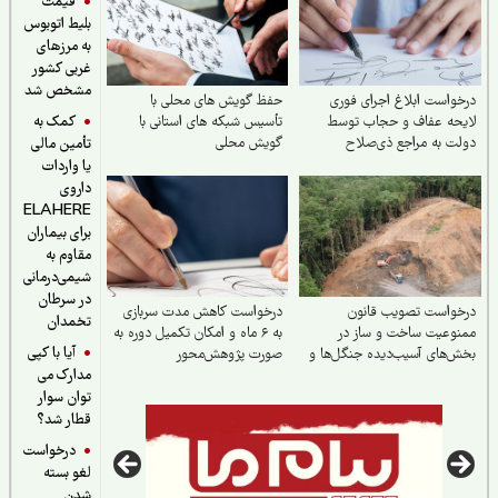
قیمت
بلیط اتوبوس
به مرزهای
غربی کشور
مشخص شد
واست ابلاغ اجرای فوری
حفظ گویش های محلی با
کمک به
یحه عفاف و حجاب توسط
تأسیس شبکه های استانی با
ت به مراجع ذی‌صلاح
گویش محلی
تأمین مالی
یا واردات
داروی
ELAHERE
برای بیماران
مقاوم به
شیمی‌درمانی
در سرطان
خواست تصویب قانون
درخواست کاهش مدت سربازی
تخمدان
وعیت ساخت و ساز در
به ۶ ماه و امکان تکمیل دوره به
آیا با کپی
‌های آسیب‌دیده جنگل‌ها و
صورت پژوهش‌محور
مدارک می
کاشت مجدد درختان بومی در
 بخش آسیب‌دیده
توان سوار
قطار شد؟
درخواست
لغو بسته
شدن