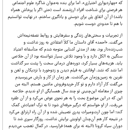
 «چهاردیواری اختیاری». اما برای بنده به‌عنوان شاگرد علوم اجتماعی
ر فرصتی برای شناخت افراد ارزشمند است (حتی اگر با پرخاش همراه
شد) از آن اتفاق پلی برای دوستی و یادگیری ساختم. در نهایت توانستیم
ا هم تا حدودی دوست شویم.
ز تجربیات و سختی‌های زندگی و سفرهایش و روابط نصفه‌نیمه‌اش
‌گفت. «احمد» آقای داستان ما کلاً اعتقادی به روز نداشت و
‌زنده‌دار بود. بعد از مدتی آشنایی متوجه شدم که متأسفانه اعتیاد
گین به الکل دارد و با وجود تلاش بسیار نتوانسته بود از آن خلاصی
ابد. هزینه‌های بسیار کرد، دوره‌های درمانی سخت را پشت سر گذاشت
ما نشد که نشد. اوقاتش به فیلم دیدن و زدوخورد با نزدیکان و لعن و
فرین به زمین‌وزمان می‌گذشت. هر زمان از کار و بارش می‌پرسیدم
ی‌گفت کار آزاد دارم و تو کار خریدوفروش ماشین هستم. البته من
یزی از معامله این‌چنینی تو چند سال همسایگی از او ندیدم. خلاصه
ین که در این موضوع بحث را به هر نحوی عوض می‌کرد و از آن طفره
ی‌رفت. از او خواستم که درگیر حرفه‌ای شود تا به ترک اعتیادش کمک
ند؛ اما چون ارث‌ومیراث پدری نصیبش شده و از آن راه ارتزاق می‌کرد
ر نتیجه کار هم آن‌چنان اولویتی برایش نداشت. روزگار سپری شد تا
ران سیاه کرونا (البته نه برای همه) فرارسید. در کمال تعجب می‌دیدم