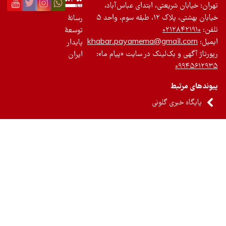
ان: خیابان شریعتی، ابتدای عباس‌آباد،
 بهشتی، پلاک ۱۲، طبقه سوم، واحد ۵
رسانۀ
ن:
۰۲۱۲۸۴۲۱۹۱۰
توسعۀ
یل:
khabar.payamema@gmail.com
پایدار
رتاژ آگهی و بک‌لینک در سایت «پیام ما»:
ایران
۰۹۹۴۵۶۱۲
ندهای مرتبط
پایگاه خبری گلونی