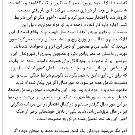
 احمد از لاک خود بیرون‌آمده و گوشه‌گیری را کنار گذاشته و با اعتماد
ه نفسی قابل‌توجه از هر دری صحبت می‌کند. این بار وقتی صحبت
روبار شد با افتخار سینه سپر کرد و گفت: «اخوی مگر تو این شرایط
ی اجازه داره کار کنه؟»، «همه باید تو خونه بمونن». دلیل این
شحالی و تغییر رویه را بعد از چند سال فهمیدم. در واقع احمد از این
لاکت عام و عدالت در توزیع رنج و غصه احساس رضایت می‌کرد؛ چون
ی‌دید که اغلب مردم همچون او دچار این انزوای ناخواسته شده‌اند.
هرمان داستان ما عمر زیادی نکرد و همچون بسیاری از شهروندان این
رزمین بر اثر مصرف بی‌رویه الکل برای همیشه خاموش شد؛ اما روایت
و در ذهن من باقی ماند و مرا یاد وضعیت فعلی کشور انداخت. امروز
ه برای دل‌داری دادن به همدیگر باید بگوییم شرایط جنگی است و این
صیبت شامل همه می‌شود. به طور مثال اگر من بیکار شده‌ام نباید
غموم شوم و در خود فروروم؛ چون این وضعیت نامیمون شامل صدها،
زاران و شاید میلیون‌ها شهروند دیگر این سرزمین نیز می‌شود. من تنها
 این دور باطل گرفتار نیستم و در کمال افتخار در این مرداب دیگرانی
یز در حال غرق‌شدن‌اند. شاید یکی از دلایل خوشحالی برخی از جنگ
خیر، این عدالت تحمیل شده در توزیع مصیبت است.
خر مگر می‌شود مردمان یک کشور نسبت به حمله به موطن خود (اگر