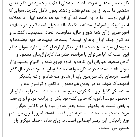
گوییم خرسند) بی‌تفاوت باشند. بچه‌های انقلاب و هم‌وطنان دگراندیش
ذهبی ما نباید از این علائم هشدار دهند بدون تأمل بگذرند. سؤالی که
ز این دوستان دارم این است که آیا نوع مواجه جامعه ایران با حملات
اخیر آمریکا و اسرائیل مشابه جنگ ۸ساله با عراق است؟ چرا در حملات
خیر خبری از آن همه شور و حال، مقاومت، اتحاد، صمیمیت، گذشت و
داکاری جنگ ایران و عراق نیست؟ پست‌ها، توییت‌ها، دیوارنوشته‌ها و
هره‌های سرد مسخ شده حکایتی دیگر از اوضاع کنونی دارد. سؤال دیگر
ین است که آیا می‌توان با مراسم، جشن‌ها، کارناوال‌های محدود و
هیَ سخیف خیابانی این نفرت و اندوه توزیع شده را التیام بخشید یا از
ویی باعث تشدید دودستگی خواهیم شد؟ زمان به‌سرعت در حال گذر
ست. مردمان یک سرزمین باید از شادی هم شاد و از غم یکدیگر
ندوهناک شوند؛ نه در روندی غیرمعمول، ناکامی و گرفتاری هم را
ستمسکی گذرا برای پاک‌کردن صورت‌مسئله بدانند. امیدوارم اظهارنظر
محمود دولت‌آبادی» که جایی گفته بود یکی از ایرادت مردم ایران حب
 بغض نسبت به یکدیگر است؛ یعنی شادی خود را در ناکامی دیگری
‌دانند، درست نباشد. اما آنچه در واقعیت آشفته امروز ایران می‌بینیم
وع رادیکال این رفتار اجتماعی است. به زبان ساده «حذف دیگری راز
ستی من است».