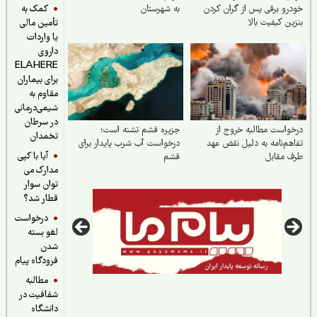
کمک به
رو برقی پس از گران کردن
به شهرستان
ین کیفیت بالا
تأمین مالی
یا واردات
داروی
ELAHERE
برای بیماران
مقاوم به
شیمی‌درمانی
در سرطان
واست مطالبه خروج از
جزیره قشم تشنه است؛
تخمدان
هم‌نامه به دلیل نقض عهد
درخواست آب شرب پایدار برای
آیا با کپی
 مقابل
قشم
مدارک می
توان سوار
قطار شد؟
درخواست
لغو بسته
شدن
فرودگاه پیام
مطالبه
شفافیت در
دانشگاه