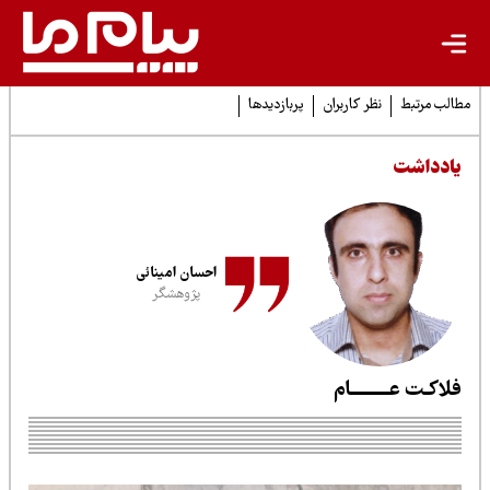
لب مرتبط
نظر کاربران
پربازدیدها
ادداشت
احسان امینائی
پژوهشگر
لاکـت عـــــــــام