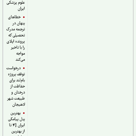
علوم پزشکی
ایران
خطاهای
پنهان در
ترجمه مدرک
تحصیلی که
پرونده اپلای
را با تاخیر
مواجه
می‌کند
درخواست
توقف پروژه
بام‌لند برای
حفاظت از
درختان و
طبیعت شهر
لاهیجان
بهترین
پنل پیامکی
ایران [4 تا
از بهترین