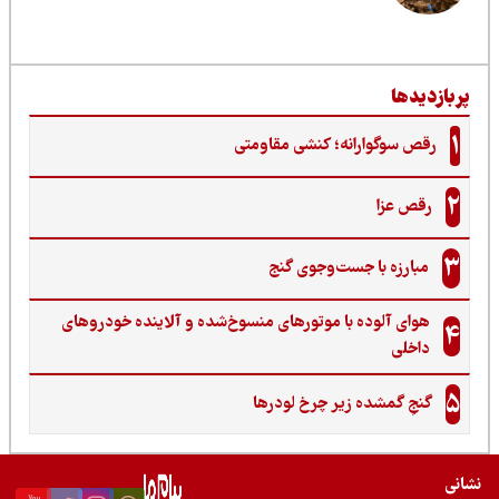
ربازدیدها
1
رقص سوگوارانه؛ کنشی مقاومتی
2
رقص عزا
3
مبارزه با جست‌وجوی گنج‌
هوای آلوده با موتورهای منسوخ‌شده و آلاینده خودروهای
4
داخلی
5
گنجِ گمشده زیر چرخ لودرها
نی