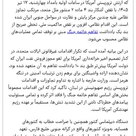
که ارتش تروریستی آمریکا در ساعات اولیه بامداد چهارشنبه، ۱۷ تیر
۱۴۰۵، با نقض آشکار بند ۴ ماده ۲ منشور ملل متحد، مرتکب تجاوز
ظامی علیه چندین مرکز پایش و نظارت در سواحل جنوبی ایران شده
ست. این اقدام نظامی، افزون بر نقض حاکمیت ملی، تخطی صریح از
ند یک یادداشت
تفاهم خاتمه جنگ
مبنی بر توقف تمامی عملیات‌های
ظامی محسوب می‌شود.
 این بیانیه آمده است که تکرار اقدامات غیرقانونی ایالات متحده، در
ار تصمیم اخیر خزانه‌داری آمریکا برای لغو مجوز فروش نفت ایران که
دولت آمریکا پیش‌تر طبق بند ۱۰ یادداشت تفاهم به آن متعهد شده بود،
ان‌دهنده اراده واشینگتن برای برهم زدن ترتیبات امنیتی در تنگه
رمز است. وزارت خارجه با اشاره به تداوم تجاوزات و اقدامات
وریستی رژیم صهیونیستی در لبنان، تأکید کرد که این اقدامات مجموعاً
خش‌های اساسی تفاهم خاتمه جنگ را فاقد اثر کرده و تمامی مسئولیت
یامدهای خطرناک ناشی از این تشدید تنش‌ها، مستقیماً بر عهده رژیم
هدشکن آمریکا است.
ستگاه دیپلماسی کشور همچنین با صراحت خطاب به کشورهای
مسایه، به‌ویژه کشورهای واقع در کرانه جنوبی خلیج فارس، تعهد