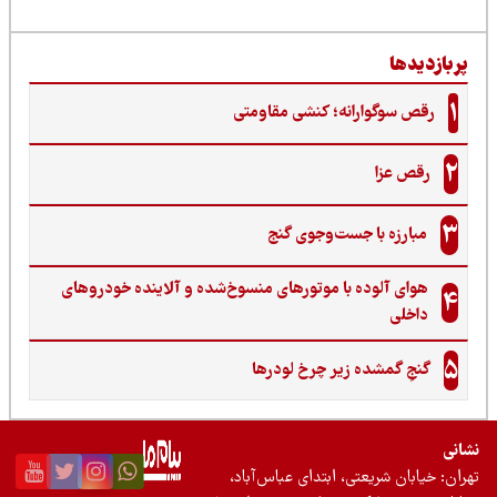
ربازدیدها
1
رقص سوگوارانه؛ کنشی مقاومتی
2
رقص عزا
3
مبارزه با جست‌وجوی گنج‌
هوای آلوده با موتورهای منسوخ‌شده و آلاینده خودروهای
4
داخلی
5
گنجِ گمشده زیر چرخ لودرها
نی
ان: خیابان شریعتی، ابتدای عباس‌آباد،