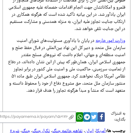
وقی بین‌المللی آنان را برای ممانعت از استفاده طرف‌های متجاوز از
لمرو و امکاناتشان جهت انجام اقدامات خصمانه علیه جمهوری اسلامی
ران یادآور شد. در این بیانیه تأکید شده است که هرگونه همکاری در
رتکاب جنایت تجاوز علیه ایران، به منزله همدستی و مشارکت مستقیم
ر این جنایت تلقی خواهد شد.
زارت امور خارجه
در پایان با یادآوری مسئولیت‌های شورای امنیت
ازمان ملل متحد و دبیر کل این نهاد بین‌المللی در قبال حفظ صلح و
منیت منطقه‌ای و جهانی، اعلام داشت که نیروهای مسلح مقتدر
هوری اسلامی ایران، همان‌طور که پیش از این نشان داده‌اند، در دفاع
ز تمامیت سرزمینی، حاکمیت ملی و امنیت ملی کشور در برابر تجاوز
نظامی آمریکا درنگ نخواهند کرد. جمهوری اسلامی ایران طبق ماده ۵۱
نشور سازمان ملل متحد، حق مشروع دفاع از خود را محفوظ دانسته و
تعهد است که منشأ و مبدأ هرگونه تجاوز را هدف قرار دهد.
 اشتراک
ذارید:
رچسب ها:
آمریکا
،
ایران
،
تفاهم خاتمه جنگ
،
تکرار جنگ
،
جنگ
،
شروع