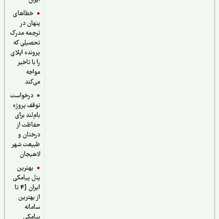
ایران
خطاهای
پنهان در
ترجمه مدرک
تحصیلی که
پرونده اپلای
را با تاخیر
مواجه
می‌کند
درخواست
توقف پروژه
بام‌لند برای
حفاظت از
درختان و
طبیعت شهر
لاهیجان
بهترین
پنل پیامکی
ایران [4 تا
از بهترین
سامانه
پیامکی