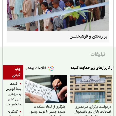
پر ریختن و فرهیختــــن
تبلیغات
ارزارهای زیر حمایت کنید:
وب
گردی
قیمت
بلیط اتوبوس
به مرزهای
غربی کشور
مشخص شد
واست برگزاری غیرحضوری
جلوگیری از ایجاد مشکلات
کمک به
حانات پایان ترم دانشجویان
عدیده چشمی با تولید ویدئو