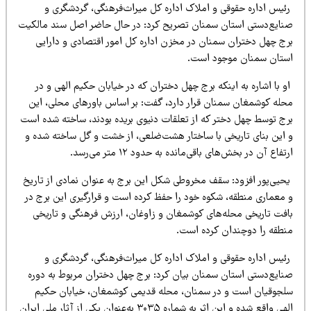
ئیس اداره حقوقی و املاک اداره کل میراث‌فرهنگی، گردشگری و
نایع‌دستی استان سمنان تصریح کرد: در حال حاضر اصل سند مالکیت
رج چهل دختران سمنان در مخزن اداره کل امور اقتصادی و دارایی
ستان سمنان موجود است.
 با اشاره به اینکه برج چهل دختران که در خیابان حکیم الهی و در
حله کوشمغان سمنان قرار دارد، گفت: بر اساس باورهای محلی، این
رج توسط چهل دختر که از تعلقات دنیوی بریده بودند، ساخته شده است
 این بنای تاریخی با ساختار هشت‌ضلعی، از خشت و گل ساخته شده و
تفاع آن در بخش‌های باقی‌مانده به حدود ۱۲ متر می‌رسد.
حیی‌پور افزود: سقف مخروطی شکل این برج به عنوان نمادی از تاریخ
 معماری منطقه، شکوه خود را حفظ کرده است و قرارگیری این برج در
افت تاریخی محله‌های کوشمغان و زاوغان، ارزش فرهنگی و تاریخی
نطقه را دوچندان کرده است.
ئیس اداره حقوقی و املاک اداره کل میراث‌فرهنگی، گردشگری و
نایع‌دستی استان سمنان بیان کرد: برج چهل دختران مربوط به دوره
لجوقیان است و در سمنان، محله قدیمی کوشمغان، خیابان حکیم
الهی واقع شده و این اثر به شماره ۳۰۳۵ به‌عنوان یکی از آثار ملی ایران