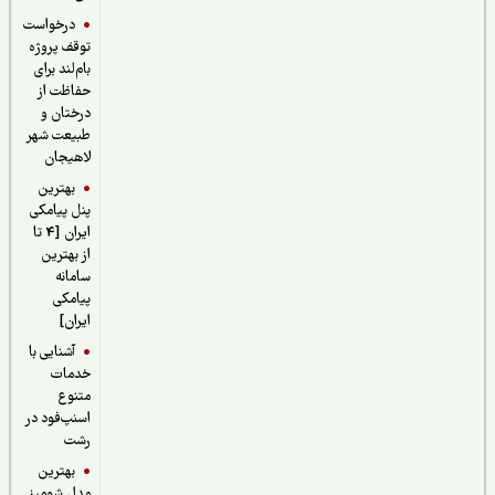
درخواست
توقف پروژه
بام‌لند برای
حفاظت از
درختان و
طبیعت شهر
لاهیجان
بهترین
پنل پیامکی
ایران [4 تا
از بهترین
سامانه
پیامکی
ایران]
آشنایی با
خدمات
متنوع
اسنپ‌فود در
رشت
بهترین
مدل شومیز