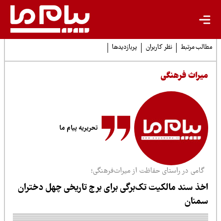
لب مرتبط
نظر کاربران
پربازدیدها
یراث فرهنگی
تحریریه پیام ما
امی در راستای حفاظت از میراث‌فرهنگی؛
خذ سند مالکیت تک‌برگی برای برج تاریخی چهل دختران
منان