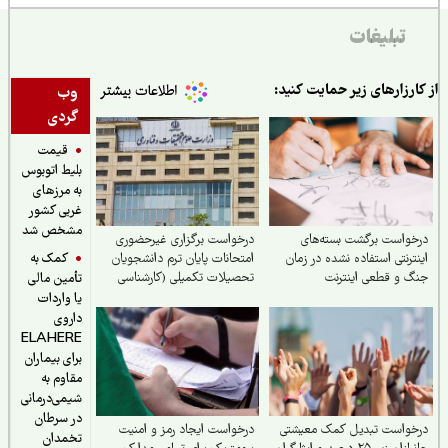
تبلیغات
ارزارهای زیر حمایت کنید:
وب
گردی
قیمت
بلیط اتوبوس
به مرزهای
غربی کشور
مشخص شد
واست برگشت بسته‌های
درخواست برگزاری غیرحضوری
کمک به
ترنتی استفاده نشده در زمان
امتحانات پایان ترم دانشجویان
 و قطعی اینترنت
تحصیلات تکمیلی (کارشناسی
تأمین مالی
ارشد و دکتری) با توجه به شرایط
یا واردات
جنگی
داروی
ELAHERE
برای بیماران
مقاوم به
شیمی‌درمانی
در سرطان
خواست تبدیل کمک معیشتی
درخواست ایجاد رمز و امنیت
تخمدان