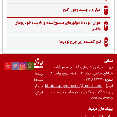
3
مبارزه با جست‌وجوی گنج‌
هوای آلوده با موتورهای منسوخ‌شده و آلاینده خودروهای
4
داخلی
5
گنجِ گمشده زیر چرخ لودرها
نی
ان: خیابان شریعتی، ابتدای عباس‌آباد،
 بهشتی، پلاک ۱۲، طبقه سوم، واحد ۵
رسانۀ
ن:
۰۲۱۲۸۴۲۱۹۱۰
توسعۀ
یل:
khabar.payamema@gmail.com
پایدار
رتاژ آگهی و بک‌لینک در سایت «پیام ما»:
ایران
۰۹۹۴۵۶۱۲
ندهای مرتبط