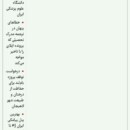
دانشگاه
علوم پزشکی
ایران
خطاهای
پنهان در
ترجمه مدرک
تحصیلی که
پرونده اپلای
را با تاخیر
مواجه
می‌کند
درخواست
توقف پروژه
بام‌لند برای
حفاظت از
درختان و
طبیعت شهر
لاهیجان
بهترین
پنل پیامکی
ایران [4 تا