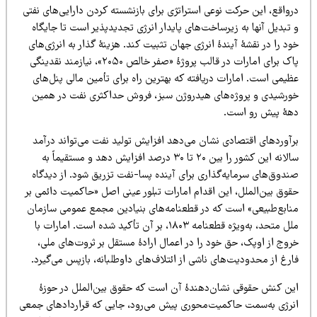
رواقع، این حرکت نوعی استراتژی برای بازنشسته کردن دارایی‌های نفتی
تبدیل آنها به زیرساخت‌های پایدار انرژی تجدیدپذیر است تا جایگاه
د را در نقشۀ آیندۀ انرژی جهان تثبیت کند. هزینۀ گذار به انرژی‌های
پاک برای امارات در قالب پروژۀ «صفر خالص ۲۰۵۰»، نیازمند نقدینگی
یمی است. امارات دریافته که بهترین راه برای تأمین مالی پنل‌های
ورشیدی و پروژه‌های هیدروژن سبز، فروش حداکثری نفت در همین
هۀ پیش‌ رو است.
رآوردهای اقتصادی نشان می‌دهد افزایش تولید نفت می‌تواند درآمد
سالانه این کشور را بین ۲۰ تا ۳۰ درصد افزایش دهد و مستقیماً به
ندوق‌های سرمایه‌گذاری برای آینده پسا-نفت تزریق شود. از دیدگاه
قوق بین‌الملل، این اقدام امارات تبلور عینی اصل «حاکمیت دائمی بر
نابع‌طبیعی» است که در قطعنامه‌های بنیادین مجمع عمومی سازمان
ملل متحد، به‌ویژه قطعنامه ۱۸۰۳، بر آن تأکید شده است. امارات با
روج از اوپک، حق خود را در اعمال ارادۀ مستقل بر ثروت‌های ملی،
رغ از محدودیت‌های ناشی از ائتلاف‌های داوطلبانه، بازپس می‌گیرد.
ین کنش حقوقی نشان‌دهندۀ آن است که حقوق بین‌الملل در حوزۀ
نرژی به‌سمت حاکمیت‌محوری پیش می‌رود، جایی که قراردادهای جمعی