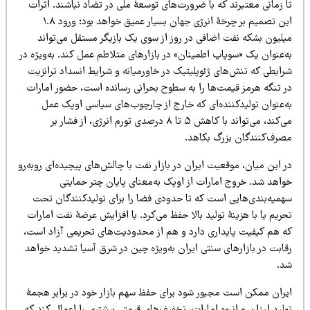
 زمانی معتبرند که با ضرورت‌های توسعۀ ملی در تضاد نباشند. اثرات
این تصمیم بر چرخۀ انرژی جهان بسیار عمیق خواهد بود؛ ورود ۱.۸
یلیون بشکه نفت اضافی در روز از سوی یک بازیگر مستقل می‌تواند
‌عنوان یک «سوپاپ اطمینان» در بازارهای متلاطم عمل کند. به‌ویژه در
رایطی که تنش‌های ژئوپلیتیک در خاورمیانه و شرایط انسداد ترانزیت
ر تنگه هرمز قیمت‌ها را به سطوح بحرانی رسانده است، حضور امارات
ه‌عنوان تولیدکننده‌ای که خارج از چارچوب‌های سیاسی اوپک عمل
می‌کند، می‌تواند با کاهش ۵ تا ۸ درصدی تورم انرژی، از فشار بر
صرف‌کنندگان بزرگ بکاهد.‌
 این میان، موقعیت ایران در بازار نفت با چالش‌های پیچیده‌ای روبه‌رو
واهد شد. خروج امارات از اوپک به‌معنای پایان چتر حمایتی
همیه‌بندی‌هایی است که تا حدودی فضا را برای تولیدکنندگان تحت
ریم یا با هزینۀ تولید بالا حفظ می‌کرد. با افزایش عرضۀ نفت امارات
ه هم کیفیت پایداری دارد و هم از محدودیت‌های تحریمی آزاد است،
قابت در بازارهای سنتی ایران به‌ویژه چین در شرق آسیا تشدید خواهد
د.
یران ممکن است مجبور شود برای حفظ سهم بازار خود در برابر هجمۀ