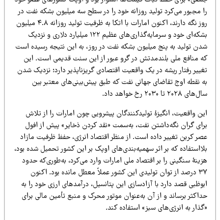
معی» برای حفظ ثبات قیمت‌ها استوار بود و اوپک کشورهای عضو خود
ا مجبور می‌کرد تولید روزانه خود را در سطح سه میلیون بشکه نفت در
روز نگه دارند، اکنون امارات با اتکا به ظرفیت تولید روزانه ۴.۸ میلیون
بشکه‌ای خود و سرمایه‌گذاری‌های عظیم ۱۲۲ میلیارد دلاری و نزدیک
دن تولید به پنج میلیون بشکه نفت در روز، به این نتیجه رسیده است
ه منافع ملی بلندمدتش در گرو عبور از این سنت قدیمی است. این
غییر رفتار ریشه در یک واقعیت اقتصادی گریزناپذیر دارد؛ نزدیک شدن
ه نقطه اوج تقاضای جهانی نفت که طبق پیش‌بینی‌های معتبر بین
های ۲۰۲۸ تا ۲۰۳۰ رخ خواهد داد.
ین واقعیت، انگیزۀ تولیدکنندگان پیشرویی چون امارات را از تلاش
رای گران نگه‌داشتن نفت، به‌سمت «نقد کردن ذخایر» پیش از افول
صر کربن تغییر داده است. از منظر اقتصاد انرژی، حفظ ظرفیت مازاد
ااستفاده که بر اثر سهمیه‌بندی‌های اوپک بر این کشور تحمیل شده بود،
ینۀ سنگینی را بر اقتصاد ملی امارات وارد می‌کرد، به‌طوری‌که حدود
۳۷ درصد از توان تولیدی این کشور عملاً معطل مانده بود. اکنون
وظبی قصد دارد با آزادسازی این پتانسیل، درآمدهای ارزی خود را به
اکثر برساند و از آن به‌عنوان موتور محرک و منبع تأمین مالی برای
ذار به انرژی‌های سبز» استفاده کند.