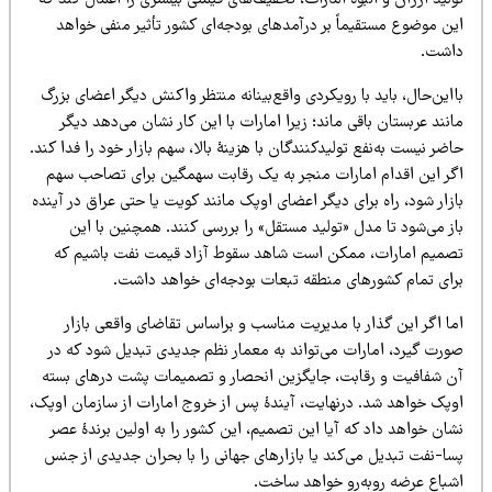
لید ارزان و انبوه امارات، تخفیف‌های قیمتی بیشتری را اعمال کند که
ین موضوع مستقیماً بر درآمدهای بودجه‌ای کشور تأثیر منفی خواهد
اشت.
این‌حال، باید با رویکردی واقع‌بینانه منتظر واکنش دیگر اعضای بزرگ
نند عربستان باقی ماند؛ زیرا امارات با این کار نشان می‌دهد دیگر
ضر نیست به‌نفع تولیدکنندگان با هزینۀ بالا، سهم بازار خود را فدا کند.
گر این اقدام امارات منجر به یک رقابت سهمگین برای تصاحب سهم
زار شود، راه برای دیگر اعضای اوپک مانند کویت یا حتی عراق در آینده
ز می‌شود تا مدل «تولید مستقل» را بررسی کنند. همچنین با این
صمیم امارات، ممکن است شاهد سقوط آزاد قیمت‌ نفت باشیم که
رای تمام کشورهای منطقه تبعات بودجه‌ای خواهد داشت.
ما اگر این گذار با مدیریت مناسب و براساس تقاضای واقعی بازار
ورت گیرد، امارات می‌تواند به معمار نظم جدیدی تبدیل شود که در
ن شفافیت و رقابت، جایگزین انحصار و تصمیمات پشت درهای بسته
وپک خواهد شد. درنهایت، آیندۀ پس از خروج امارات از سازمان اوپک،
ان خواهد داد که آیا این تصمیم، این کشور را به اولین برندۀ عصر
سا-نفت تبدیل می‌کند یا بازارهای جهانی را با بحران جدیدی از جنس
شباع عرضه روبه‌رو خواهد ساخت.