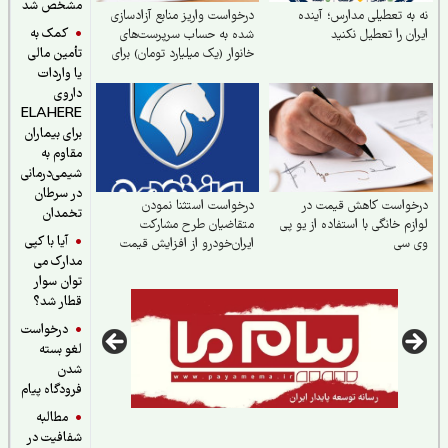
مشخص شد
به تعطیلی مدارس؛ آینده
درخواست واریز منابع آزادسازی
کمک به
ان را تعطیل نکنید
شده به حساب سرپرست‌های
خانوار (یک میلیارد تومان) برای
تأمین مالی
نجات دین، مردم و کشور و
یا واردات
ناتوان کردن دشمن
داروی
ELAHERE
برای بیماران
مقاوم به
شیمی‌درمانی
در سرطان
خواست کاهش قیمت در
درخواست استثنا نمودن
تخمدان
زم خانگی با استفاده از یو پی
متقاضیان طرح مشارکت
آیا با کپی
 سی
ایران‌خودرو از افزایش قیمت
مدارک می
اخیر
توان سوار
قطار شد؟
درخواست
لغو بسته
شدن
فرودگاه پیام
مطالبه
شفافیت در