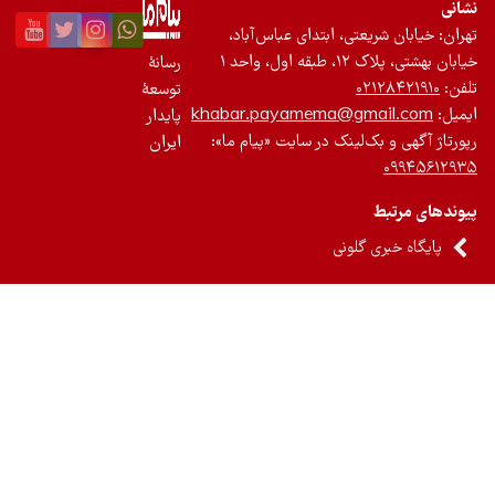
نی
ان: خیابان شریعتی، ابتدای عباس‌آباد،
 بهشتی، پلاک ۱۲، طبقه اول، واحد ۱
رسانۀ
ن:
۰۲۱۲۸۴۲۱۹۱۰
توسعۀ
یل:
khabar.payamema@gmail.com
پایدار
رتاژ آگهی و بک‌لینک در سایت «پیام ما»:
ایران
۰۹۹۴۵۶۱۲
ندهای مرتبط
پایگاه خبری گلونی