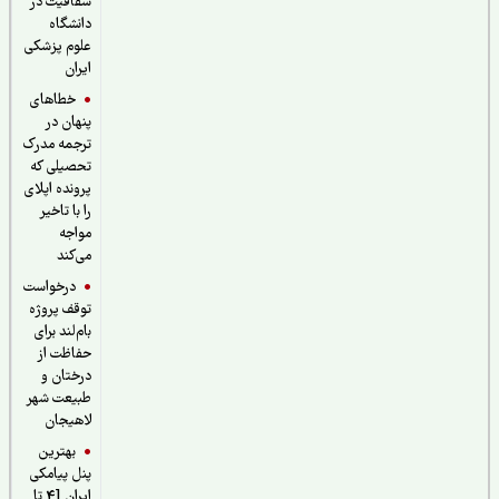
شفافیت در
دانشگاه
علوم پزشکی
ایران
خطاهای
پنهان در
ترجمه مدرک
تحصیلی که
پرونده اپلای
را با تاخیر
مواجه
می‌کند
درخواست
توقف پروژه
بام‌لند برای
حفاظت از
درختان و
طبیعت شهر
لاهیجان
بهترین
پنل پیامکی
ایران [4 تا