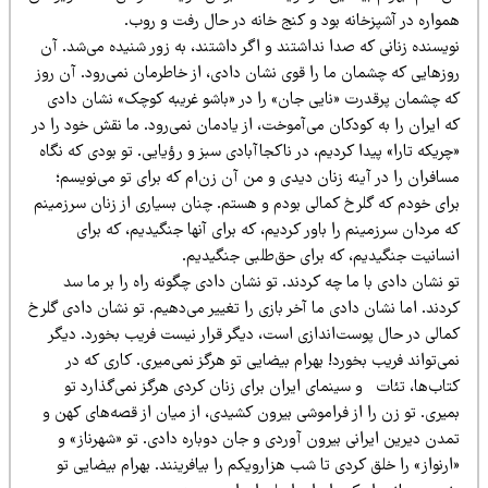
مواره در آشپزخانه بود و کنج خانه در حال رفت و روب.
یسنده زنانی که صدا نداشتند و اگر داشتند، به زور شنیده می‌شد. آن
وزهایی که چشمان ما را قوی نشان دادی، از خاطرمان نمی‌رود. آن روز
ه چشمان پرقدرت «نایی جان» را در «باشو غریبه کوچک» نشان دادی
 ایران را به کودکان می‌آموخت، از یادمان نمی‌رود. ما نقش خود را در
ریکه‌ تارا» پیدا کردیم، در ناکجاآبادی سبز و رؤیایی. تو بودی که نگاه
افران را در آینه زنان دیدی و من آن زن‌ام که برای تو می‌نویسم؛
رای خودم که گلرخ کمالی بودم و هستم. چنان بسیاری از زنان سرزمینم
 مردان سرزمینم را باور کردیم، که برای آنها جنگیدیم، که برای
نسانیت جنگیدیم، که برای حق‌طلبی جنگیدیم.
 نشان دادی با ما چه کردند. تو نشان دادی چگونه راه را بر ما سد
دند. اما نشان دادی ما آخر بازی را تغییر می‌دهیم. تو نشان دادی گلرخ
مالی در حال پوست‌اندازی است، دیگر قرار نیست فریب بخورد. دیگر
ی‌تواند فریب بخورد! بهرام بیضایی تو هرگز نمی‌میری. کاری که در
اب‌ها، تئات و سینمای ایران برای زنان کردی هرگز نمی‌گذارد تو
یری. تو زن را از فراموشی بیرون کشیدی، از میان از قصه‌های کهن و
دن دیرین ایرانی بیرون آوردی و جان دوباره دادی. تو «شهرناز» و
رنواز» را خلق کردی تا شب هزارویکم را بیافرینند. بهرام بیضایی تو