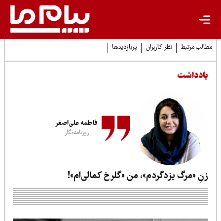
لب مرتبط
نظر کاربران
پربازدیدها
ادداشت
فاطمه علی‌اصغر
روزنامه‌نگار
نِ «مرگ یزدگردم»، من «گلرخ کمالی‌ام»!