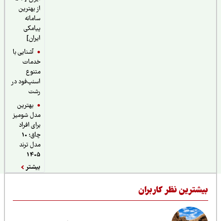
از بهترین
سامانه
پیامکی
ایران]
آشنایی با
خدمات
متنوع
اسنپ‌فود در
رشت
بهترین
مدل شومیز
برای افراد
چاق؛ 10
مدل ترند
1405
بیشتر
یشترین نظر کاربران