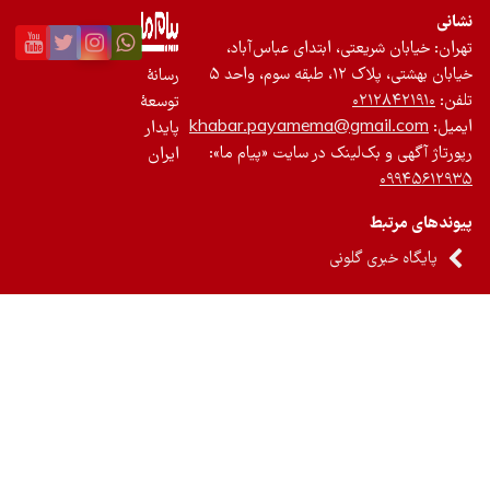
نی
ان: خیابان شریعتی، ابتدای عباس‌آباد،
 بهشتی، پلاک ۱۲، طبقه سوم، واحد ۵
رسانۀ
ن:
۰۲۱۲۸۴۲۱۹۱۰
توسعۀ
یل:
khabar.payamema@gmail.com
پایدار
رتاژ آگهی و بک‌لینک در سایت «پیام ما»:
ایران
۰۹۹۴۵۶۱۲
ندهای مرتبط
پایگاه خبری گلونی