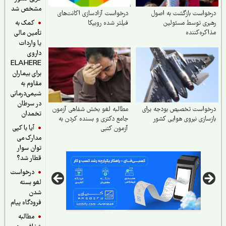
مشخص شد
واست بازگشت به اصول
درخواست آزادسازی اکانت‌های
کمک به
ری توسط مسئولین
فیلتر شده روبیکا
کره‌کننده
تأمین مالی
یا واردات
داروی
ELAHERE
برای بیماران
مقاوم به
شیمی‌درمانی
در سرطان
خواست تخصیص بودجه برای
مطالبه لغو بخش شفاهی آزمون
تخمدان
سازی نیروی هوایی کشور
جامع دکتری و بسنده کردن به
آیا با کپی
آزمون کتبی
مدارک می
توان سوار
قطار شد؟
درخواست
لغو بسته
شدن
فرودگاه پیام
مطالبه