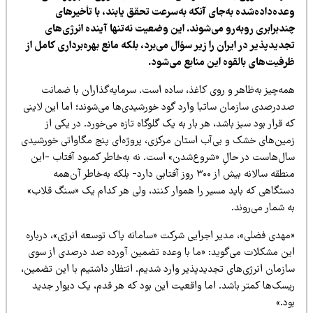
عده‌داده‌شده به‌جای آنکه به‌سرعت تحقق یابند، با تأخیرهای
دبرابری روبه‌رو می‌شوند. این وضعیت نه‌تنها آینده انرژی‌های
دیدپذیر در ایران را زیر سؤال می‌برد، بلکه مانع بهره‌برداری کامل از
رفیت‌های بالقوه این منابع می‌شود.
مه‌چیز به‌ظاهر و روی کاغذ، ساده است. سرمایه‌گذاران با ضمانت
ددرصدی سازمان ساتبا وارد گود خورشیدی‌ها می‌شوند؛ اما این لاینی
 قرار بود سبز باشد، هر بار به یک گلوگاه تازه می‌خورد. در یکی از
مین‌های خشک و بی‌آب استان مرکزی، پروژه‌ای پنج مگاواتی خورشیدی
ال‌هاست در حالِ «شروع‌شدن» است. نه به‌خاطر کمبود آفتاب -این
منطقه سالانه بیش از ۳۰۰ روز آفتابی دارد- بلکه به‌خاطر آن‌همه
ستگاهی که باید مسیر را هموار کنند، ولی هر کدام یک «سنگ قلاب»
 شمار می‌روند.
مهدی فضلی»، مدیر اجرایی شرکت «سامانه پاک توسعه انرژی»، درباره
ین مشکلات می‌گوید: «ما با وعده تضمین آورده صد درصدی از سوی
ازمان انرژی‌های تجدیدپذیر وارد شدیم. انتظار داشتیم با این تضمین،
یسک‌ها کمتر باشد. اما واقعیت این بود که هر قدم، یک دیوار جدید
د.»