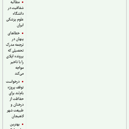
مطالبه
شفافیت در
دانشگاه
علوم پزشکی
ایران
خطاهای
پنهان در
ترجمه مدرک
تحصیلی که
پرونده اپلای
را با تاخیر
مواجه
می‌کند
درخواست
توقف پروژه
بام‌لند برای
حفاظت از
درختان و
طبیعت شهر
لاهیجان
بهترین