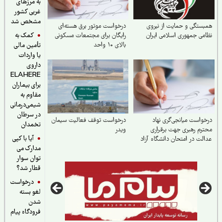
به مرزهای
غربی کشور
مشخص شد
ستگی و حمایت از نیروی
درخواست موتور برق هسته‌ای
کمک به
می جمهوری اسلامی ایران
رایگان برای مجتمعات مسکونی
بالای ۱۰ واحد
تأمین مالی
یا واردات
داروی
ELAHERE
برای بیماران
مقاوم به
شیمی‌درمانی
در سرطان
واست میانجی‌گری نهاد
درخواست توقف فعالیت سیمان
تخمدان
رم رهبری جهت برقراری
ویدر
آیا با کپی
لت در امتحان دانشگاه آزاد
مدارک می
توان سوار
قطار شد؟
درخواست
لغو بسته
شدن
فرودگاه پیام