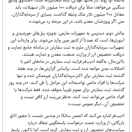
‌گفته او، روند کار نه‌تنها طولانی، بلکه سختگیرانه است: «صندوق وثایق
سنگینی می‌خواهد؛ مثلاً برای دریافت ۱۰۰ میلیون دلار تسهیلات، باید
معادل ۲۰۰ میلیون دلار ملک وثیقه گذاشت. بسیاری از سرمایه‌گذاران،
ی اگر پروژه‌شان معتبر باشد، در این مرحله رد می‌شوند.»
الش دوم، دسترسی به تجهیزات خارجی، به‌ویژه پنل‌های خورشیدی و
نورترها، است که عمدتاً از کشور چین وارد می‌شوند. برای واردات این
جهیزات، سرمایه‌گذاران ملزم به ثبت سفارش در سامانه جامع تجارت و
ریافت تخصیص ارز از وزارت صنعت، معدن و تجارت هستند.
این‌حال، به‌گفته ادیب‌فر فرایند ثبت سفارش در ماه‌های اخیر با
ختلالات جدی مواجه شده است. براساس گزارش‌ها، در چند هفته
ذشته ثبت سفارش برای اکثر سرمایه‌گذاران غیرممکن شده و تنها
کت‌ها یا افراد خاصی توانسته‌اند این مراحل را طی کنند. «در چند روز
ذشته، ثبت سفارش برای عموم تقریباً متوقف شده. فقط شرکت‌ها یا
راد خاصی می‌توانند ثبت کنند. به‌نظر می‌رسد ارز کافی نیست و
خصیص آن، دیگر عمومی نیست.»
دیب‌فر اشاره می‌کنند که انجمن ساتکا در چندین نشست با حضور اتاق
ازرگانی، از وزارت صمت درخواست پاسخگویی شفاف درباره
یاست‌های تخصیص ارز و ثبت سفارش کرده است، اما تاکنون پاسخ