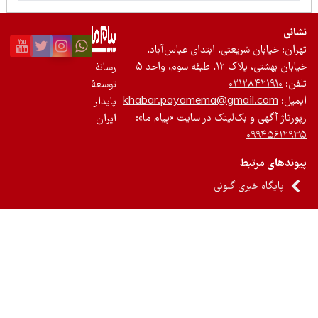
نی
ان: خیابان شریعتی، ابتدای عباس‌آباد،
 بهشتی، پلاک ۱۲، طبقه سوم، واحد ۵
رسانۀ
ن:
۰۲۱۲۸۴۲۱۹۱۰
توسعۀ
یل:
khabar.payamema@gmail.com
پایدار
رتاژ آگهی و بک‌لینک در سایت «پیام ما»:
ایران
۰۹۹۴۵۶۱۲
ندهای مرتبط
پایگاه خبری گلونی