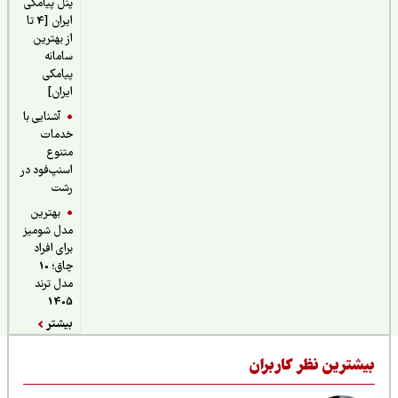
پنل پیامکی
ایران [4 تا
از بهترین
سامانه
پیامکی
ایران]
آشنایی با
خدمات
متنوع
اسنپ‌فود در
رشت
بهترین
مدل شومیز
برای افراد
چاق؛ 10
مدل ترند
1405
بیشتر
یشترین نظر کاربران