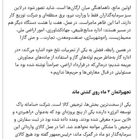
ولین مانع، ناهماهنگی میان ارگان‌ها است. شاید تصور شود در لاین
ز سرمایه‌گذاران فقط با وزارت نیرو، برق منطقه‌ای و شرکت توزیع کار
ارند، اما این ظاهر ماجراست. در عمل، هفت یا هشت دستگاه دیگر هم
 مسیر هستند: اداره منابع‌طبیعی، جهادکشاورزی، امور اراضی ملی،
حیط‌زیست، راه‌و‌شهرسازی، صنعت‌و‌معدن، تجارت… و حتی گاز!
 همین رابطه، فضلی به یکی از تجربیات تلخ خود اشاره می‌کند: «در
اره گاز به‌خاطر حریم لوله‌های گاز و استفاده از جاده‌های مجاورش
یمه شدیم؛ درحالی‌که در قرارداد اراضی، صراحتاً نوشته شده بود ما
ئولیتی در قبال معارض‌ها و حریم‌ها نداریم.»
یزاتمان ۲ ماه روی کشتی ماند
کی از سخت‌ترین بخش‌ها، ترخیص کالا است. شرکت «سامانه پاک
سعه انرژی» دارنده یکی از پنج پروژه‌ای بود که به‌عنوان «راهبردی» و
لاین سبز» معرفی شده بودند. وعده داده شده بود در ثبت سفارش و
رخیص با مشکلی مواجه نخواهند شد. اما در عمل کالای وارداتی این
مایه‌گذار دو ماه در گمرک ماند: «رئیس‌جمهور گفته بود هیچ کالای