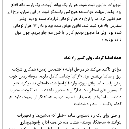
جهیزات خارجی ثبت شود. هر بار یک بهانه آوردند. یک‌بار سامانه قطع
ود، یک‌بار مهلت خواستند؛ هیچ‌کس پاسخگو نبود. در این میان، نرخ ارز
هم تغییر کرد. ما با نرخ ۸۰ هزار تومانی قرارداد بسته بودیم، وقتی
سفارش بالاخره ثبت شد، قانون عوض شده بود و دلار ۹۶ هزار تومانی
ه بود. ولی ما مجبور بودیم کار را با ضرر هم جلو ببریم، چون قول
ده بودیم.»
مه امضا کردند، ولی کسی راه نداد
رادی تأکید می‌کند در مراحل اولیه (اختصاص زمین) همکاری شرکت
رق و ساتبا بی‌نقص بود: «از آنها رضایت کامل داریم. مرحله زمین خوب
ش رفت.» اما وقتی پروژه وارد فاز اجرا شد، داستان تغییر کرد: «در
میسیون‌های استانی، همه ارگان‌ها حضور داشتند، امضا کردند، مصوبه
ادند… . اما وقتی به میدان آمدیم، دیدیم هماهنگی‌ای وجود ندارد، هر
ام به‌گونه‌ای سد راه شدند.»
و حتی برای یک راه دسترسی ساده -خطی که ماشین‌ها و تجهیزات
توانند به ساختگاه برسند- هشت ماه در صف اداره راه‌وشهرسازی