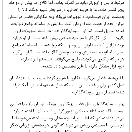
تبط با پنل و اینورتر نباید در گمرک بماند. اما کالای ما بیش از دو ماه
ی کشتی ماند. ما با هزینه اضافی، در شرایطی شبیه جنگ، کالا را
ه‌سمت ایران فرستادیم.» تجهیزات نیروگاه پنج مگاواتی فضلی در استان
رکزی بعد از هشت ماه از زمان ثبت سفارش در سامانه جامع تجارت،
اده تحویل است؛ اما این سرمایه‌گذار هنوز نتوانسته تسهیلات ارزی
یرد و تا الان کل کار با سرمایه شخصی پیش رفته است. از او درباره
وند طولانی ثبت سفارش می‌پرسم، اینکه چرا هشت ماه سامانه جامع
جارت اجازه ثبت سفارش و بعد ترخیص کالا نداده است؟ او می‌گوید
 بار که پیگیری می‌کردند، پاسخ‌ می‌گرفتند: «سیستم ایراد دارد»،
نرم‌افزار مشکل دارد» یا «ارز تخصیص داده نشده».
 این‌همه، فضلی می‌گوید: «کاری را شروع کرده‌ایم و باید به تعهداتمان
مل کنیم. ولی واقعیت این است که عمل به تعهدات تقریباً یک‌طرفه
ده؛ فقط از سوی سرمایه‌گذار.»
ای سرمایه‌گذارانی مثل فضلی بزرگ‌ترین ریسک، نوسان بازار یا فناوری
ست؛ بلکه عدم قطعیت ناشی از بوروکراسی است. آنها با اعتماد وارد
ی‌شوند؛ اعتمادی که اغلب برپایه وعده‌های رسمی ساخته می‌شود، اما
ر مسیر، با سیستمی روبه‌رو می‌شوند که گویی هر بخشش از زبانی دیگر