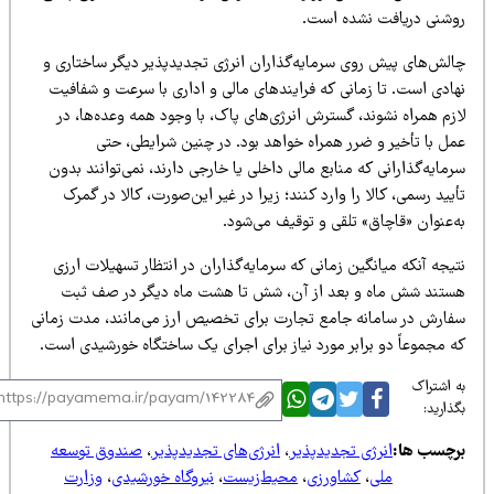
وشنی دریافت نشده است.
الش‌های پیش‌ روی سرمایه‌گذاران انرژی تجدیدپذیر دیگر ساختاری و
هادی است. تا زمانی که فرایندهای مالی و اداری با سرعت و شفافیت
زم همراه نشوند، گسترش انرژی‌های پاک، با وجود همه وعده‌ها، در
مل با تأخیر و ضرر همراه خواهد بود. در چنین شرایطی، حتی
مایه‌گذارانی که منابع مالی داخلی یا خارجی دارند، نمی‌توانند بدون
یید رسمی، کالا را وارد کنند؛ زیرا در غیر این‌صورت، کالا در گمرک
ه‌عنوان «قاچاق» تلقی و توقیف می‌شود.
یجه آنکه میانگین زمانی که سرمایه‌گذاران در انتظار تسهیلات ارزی
ستند شش ماه و بعد از آن، شش تا هشت ماه دیگر در صف ثبت
فارش در سامانه جامع تجارت برای تخصیص ارز می‌مانند، مدت زمانی
ه مجموعاً دو برابر مورد نیاز برای اجرای یک ساختگاه خورشیدی است.
 اشتراک
ذارید:
رچسب ها:
انرژی تجدیدپذیر
،
انرژی‌های تجدیدپذیر
،
صندوق توسعه
ملی
،
کشاورزی
،
محیط‌زیست
،
نیروگاه خورشیدی
،
وزارت