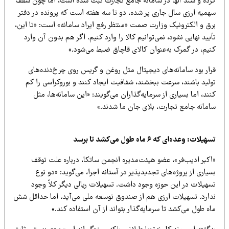
رده و سند آنها در سامانه جامع تجارت ثبت شده است، اما چون سقف
همیه ارزی سال جاری پر شده، دو تا سه هفته‌ است که پرونده در دفتر
رق و الکترونیک وزارت صمت «منتظر رفع ایراد سامانه» است: «تا این،
یید نهایی نشود، نمی‌توانیم کالا را وارد کنیم. اگر هم بدون آن وارد
نیم، در گمرک به‌عنوان کالای قاچاق ضبط می‌شود.»
رار بود سامانه‌های دیجیتال مثل روغن و گریس روی چرخ‌دنده‌های
ولید باشند، سرعت ببخشند، شفافیت ایجاد کنند و بوروکراسی را کم
ند، اما بسیاری از سرمایه‌گذاران می‌گویند: «این سامانه‌ها، مثل
امانه جامع تجارت، بلای جان ما شدند.»
یلات: وعده‌ای که ۶ ماه طول می‌کشد تا برسد
اکبر ادیب‌فر»، عضو هیئت‌مدیره انجمن ساتکا، درباره علت توقف
یاری از پروژه‌های تجدیدپذیر در آستانه اجرا، می‌گوید: «دو نوع
سهیلات در این حوزه وجود داشت. تسهیلات ریالی دیگر کلاً وجود
دارد. تسهیلات ارزی هم از صندوق توسعه ملی می‌آید، اما حداقل شش
ه طول می‌کشد تا سرمایه‌گذار بتواند از آن استفاده کند.»