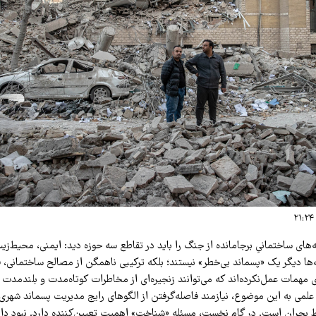
های ساختمانیِ برجامانده از جنگ را باید در تقاطع سه حوزه دید: ایمنی، محیط‌زی
ها دیگر یک «پسماند بی‌خطر» نیستند؛ بلکه ترکیبی ناهمگن از مصالح ساختمانی، ف
ی مهمات عمل‌نکرده‌اند که می‌توانند زنجیره‌ای از مخاطرات کوتاه‌مدت و بلندمدت ا
علمی به این موضوع، نیازمند فاصله‌گرفتن از الگوهای رایج مدیریت پسماند شهری
 بحران است. در گام نخست، مسئله «شناخت» اهمیت تعیین‌کننده دارد. نبود داده