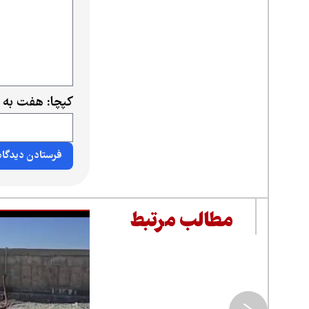
کپچا: هفت به 
مطالب مرتبط