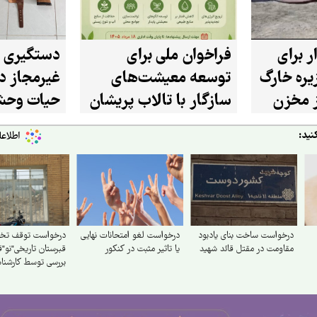
ر برای
فراخوان ملی برای
دستگیری 
ره خارگ
توسعه معیشت‌های
غیرمجاز در
از مخزن
سازگار با تالاب پریشان
حیات وحش
در استان فارس
شازند
نید:
درخواست ساخت بنای یادبود
درخواست لغو امتحانات نهایی
درخواست توقف تخ
مقاومت در مقتل قائد شهید
یا تاثیر مثبت در کنکور
قبرستان تاریخی"نو"
بررسی توسط کارشنا
میراث فرهنگی