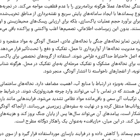
ی نخاله‌ها، عملاً هرگونه برنامه‌ریزی را با عدم قطعیت مواجه می‌کند. در تجربه‌ها
ع پسماندها با ایجاد سامانه‌های پایش سریع و نقشه‌برداری از مناطق تخریب‌شده
ا برای برآورد حجم عملیات پاک‌سازی، بلکه برای ارزیابی ریسک‌های محیط‌زیستی و ا
د. بدون این زیرساخت اطلاعاتی، تصمیم‌ها اغلب واکنشی و پراکنده باقی می‌ما
رین تمایز نخاله‌های جنگی با نخاله‌های عادی، احتمال آلودگی به مواد منفجره و
ه مدیریت نخاله‌ها از آواربرداری تا حمل، تفکیک و دفع را تحت‌تأثیر قرار می‌دهد
ه اصل «احتیاط حداکثری» طراحی شوند. استفاده از گروه‌های تخصصی برای پاک‌ساز
 برای نخاله‌های مشکوک و تفکیک مرحله‌ای به‌جای تفکیک در محل. هرگونه شتاب‌ز
نویه، از انفجارهای ناخواسته تا انتشار آلودگی، منجر شود.
مسئله، به‌ویژه در ارتباط با منابع آب، اهمیت مضاعف دارد. نخاله‌های ساختمانی
ی هستند که در تماس با آب می‌توانند وارد چرخه هیدرولوژیک شوند. در شرایط جن
ترکیبات آلی سمی و باقی‌مانده مواد نظامی تشدید می‌شود. فرایندهایی مانند ب
 رواناب‌ها منتقل کرده و در نهایت به سفره‌های زیرزمینی می‌رسانند. ازآنجاکه آلودگ
آشکار است، پیامدهای آن می‌تواند سال‌ها پس از پایان جنگ بروز کند و هزینه‌های
ل کند. در این میان، «بازیافت» به‌عنوان یک راهکار دوگانه مطرح است.
جم پسماند را کاهش داده و در فرایند بازسازی مورداستفاده قرار گیرد و از سوی د