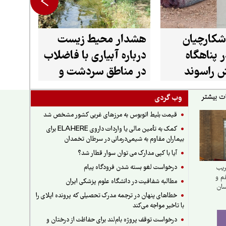
شکارچیان
هشدار محیط زیست
 پناهگاه
درباره آبیاری با فاضلاب
 راسوند
در مناطق سردشت و
میرآباد
وب گردی
قیمت بلیط اتوبوس به مرزهای غربی کشور مشخص شد
کمک به تأمین مالی یا واردات داروی ELAHERE برای
بیماران مقاوم به شیمی‌درمانی در سرطان تخمدان
آیا با کپی مدارک می توان سوار قطار شد؟
درخواست لغو بسته شدن فرودگاه پیام
ریب
قم و
مطالبه شفافیت در دانشگاه علوم پزشکی ایران
سان
خطاهای پنهان در ترجمه مدرک تحصیلی که پرونده اپلای را
با تاخیر مواجه می‌کند
درخواست توقف پروژه بام‌لند برای حفاظت از درختان و