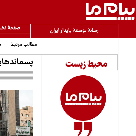
صفحۀ نخ
رسانۀ توسعۀ پایدار ایران
مطالب مرتبط
ن
پسماندهایی
محیط زیست