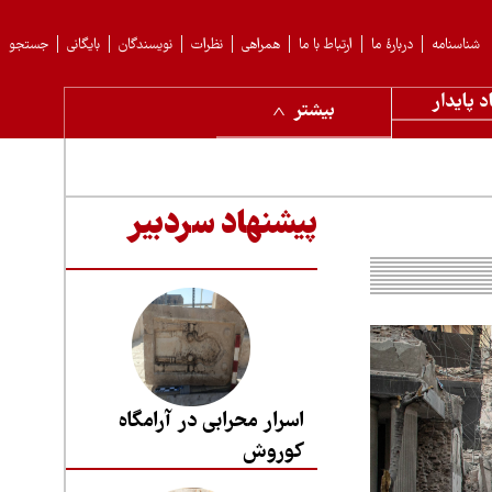
شناسنامه
دربارهٔ ما
ارتباط با ما
همراهی
نظرات
نویسندگان
بایگانی
جستجو
د پایدار
بیشتر
پیشنهاد سردبیر
اسرار محرابی در آرامگاه
کوروش