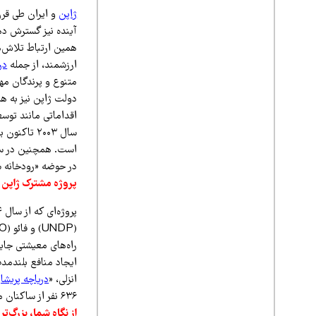
ژاپن
و ایران طی قرن‌
آینده نیز گسترش د
ارزشمند، از جمله
در
متنوع و پرندگان مها
اقداماتی مانند توسع
سال ۲۰۰۳ ت
است. همچنین در سطح
در حوضه «رودخانه 
پروژه مشترک ژاپن و
پروژه‌ای که از سال ۲۰۲۴ با همکاری وزارت امور خارجه ایران، سازمان حفاظت
راه‌های معیشتی جای
انزلی، «
دریاچه پریشا
۶۳۶ نفر از ساکنان محلی، آموزش‌های حرفه‌ای جهت ایجاد معیشت‌های جایگزین ارائه می‌شود.
از نگاه شما، بزرگ‌