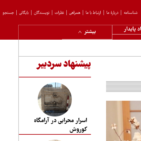
شناسنامه
دربارهٔ ما
ارتباط با ما
همراهی
نظرات
نویسندگان
بایگانی
جستجو
د پایدار
بیشتر
پیشنهاد سردبیر
اسرار محرابی در آرامگاه
کوروش