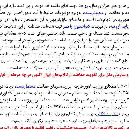
ها، و حتی هزاران سال، روابط دوستانه‌ای داشته‌اند. دولت ژاپن قصد دارد این رو
هد و حفاظت از
محیط‌زیست
، به‌ویژه موضوعات مرتبط با آب، محور اصلی این همک
یاچه ارومیه
، در فهرست
کنوانسیون رامسر
ثبت شده‌اند. حفاظت از این تالاب‌ها که
جر هستند، تنها مسئله‌ای داخلی نیست، بلکه چالشی جهانی است که به همکاری بین‌ا
ه مدل‌های چرخه آب، حفاظت از تالاب و حمایت از کشاورزی پایدار اجرا شده. در «ت
اکنون برنامه‌هایی در حوزه استفاده بهینه از آب، پایش کیفیت آب و آموزش‌های محیط‌زی
 گسترده‌تر، ژاپن در همکاری با دولت ایران در زمینه تدوین برنامه‌های مدیر
سفیدرود»، در بخش‌های کشاورزی، صنعتی و آب شرب مشارکت داشته است.
 سازمان ملل برای تقویت حفاظت از تالاب‌های ایران اکنون در چه مرحله‌ای قرار
محیط‌زیست
، برنامه ت
(UNDP) و فائو (FAO) آغاز شده، با هدف تقویت نظام مدیریتی حفاظت از تالاب‌ها، تضمین کشاور
گزین در مواجهه با تغییر اقلیم طراحی شده است. هدف این پروژه، حفاظت از تنوع 
ایجاد منافع بلندمدت برای جوامع محلی است. در حال حاضر، ۴۴۴ هکتار از اراض
ن
» و «
تالاب شادگان
» برای اجرای کشاورزی پایدار انتخاب و در حال آماده‌سازی 
ترین تهدید تالاب‌های ایران چیست؛ خشکسالی، تغییر اقلیم یا مصرف بالای آب د