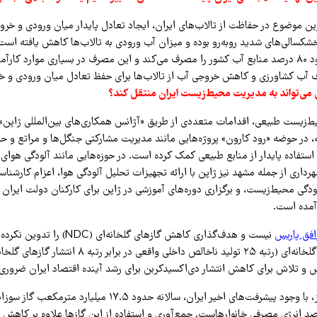
ین موضوع در حفاظت از تالاب‌های ایران، ایجاد تعادل پایدار میان ورودی و خر
خشکسالی‌های شدید روبه‌رو بوده و میزان آب ورودی به تالاب‌ها کاهش یافته است
بخش کشاورزی حدود ۸۰ درصد منابع آب کشور را مصرف می‌کند و این مصرف در بسیاری موارد کار
 آب کشاورزی و کاهش خروجی آب از تالاب‌ها برای حفظ تعادل میان ورودی و 
 می‌تواند به مدیریت محیط‌زیست ایران منتقل کند؟
ط‌زیست طبیعی، اقدامات متعددی از طریق «آژانس همکاری‌های بین‌المللی ژاپن» 
ه، در حوضه «رود کارون» پروژه‌هایی مانند مدیریت مشارکتی جنگل‌ها و مراتع و 
 استفاده پایدار از منابع طبیعی کمک کرده است. در حوزه‌هایی مانند آلودگی هوای
داری از جمله مشهد نیز ژاپن با ارائه تجهیزات تحلیل آلودگی هوا، اعزام کارشناس
لودگی محیط‌زیست، و برگزاری دوره‌های آموزشی در ژاپن برای کارکنان دولت ایران
آمده است.
افق پاریس
نیست و هدف‌گذاری کاهش گازهای گلخانه‌ا
بالای انتشار گازهای گلخانه‌ای (رتبه ۲۵ تولید ناخالص داخلی واق
 و تلاش برای کاهش انتشار دی‌اکسیدکربن برای رشد آینده اقتصاد ایران ضروری
ر نیز، با وجود پیشرفت‌های اخیر ایران، سالانه حدود ۱۷.۵ میلیارد
ل حدود ۴۰ درصد انرژی مصرفی خانوارهاست. جمع‌آوری و استفاده از این گازها علاوه بر کاهش 