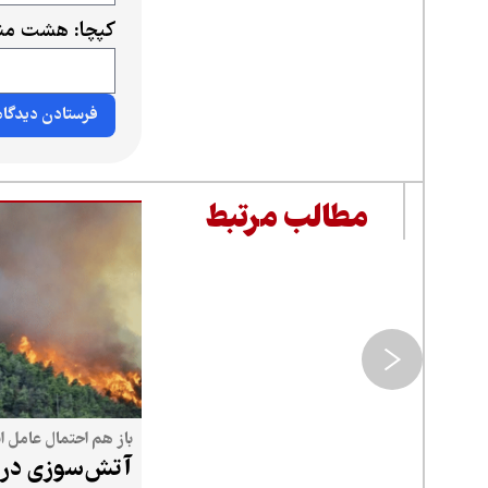
کپچا: هشت منه
مطالب مرتبط
باز هم احتمال عامل ا