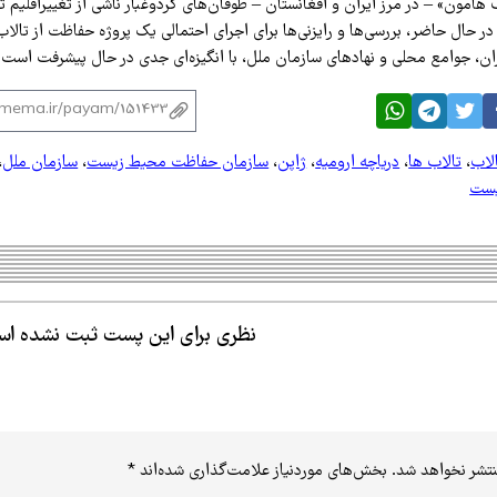
هامون» – در مرز ایران و افغانستان – طوفان‌های گردوغبار ناشی از تغییراقلیم ت
 حال حاضر، بررسی‌ها و رایزنی‌ها برای اجرای احتمالی یک پروژه حفاظت از تالاب
ان، جوامع محلی و نهادهای سازمان ملل، با انگیزه‌ای جدی در حال پیشرفت است.
لاب
،
تالاب ها
،
دریاچه ارومیه
،
ژاپن
،
سازمان حفاظت محیط زیست
،
سازمان ملل
،
یست
نظری برای این پست ثبت نشده ا
نتشر نخواهد شد.
بخش‌های موردنیاز علامت‌گذاری شده‌اند
*