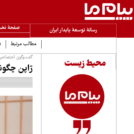
صفحۀ نخ
رسانۀ توسعۀ پایدار ایران
مطالب مرتبط
ن
گفت‌وگوی اختصاصی «پ
محیط زیست
ژاپن چگونه