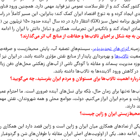
شور کمک کند و از نظر سلامت عمومی نیز فواید مهمی دارد. همچنین ورود فناوری
ی ایجاد کرده و به تنوع اقتصاد ایران کمک کند؛ بنابراین، این مسیر کاملاً در را
تصادی ایجاد کند و باتکیه‌بر این تجربیات، همکاری و تبادل دانش با ایران را ادامه 
 به چه شکل بر احیای تالاب‌ها و حفاظت از منابع آب اثر می‌گذارند؟
زمینه
انرژی‌های تجدیدپذیر
، سیستم‌های تصفیه آب، پایش محیط‌زیست و صرفه‌ج
وضعیت
تالاب‌ها
و بهره‌برداری پایدار از منابع نقش مؤثری داشته باشد. در ایران نیز
حوزه مدیریت پسماند و مقابله با آلودگی ناشی از آب‌های زهکشی محل‌های دفن زبال
ر کاهش ورود آلاینده‌ها به تالاب‌ها داشته باشد.
رباره اهمیت تالاب‌ها برای مسئولان و مردم ایران بفرستید، چه می‌گویید؟
‌ها نه‌تنها برای زمان حال، بلکه برای نسل‌های آینده ضروری است. ما احترام عمی
ت و مردم ایران ابراز می‌کنیم. دولت، جوامع محلی و همه شهروندان، نقش مهم
 دارند.
حیط‌زیستی ایران و ژاپن چیست؟
یکی از نمادهای همکاری میان ایران و ژاپن است و ژاپن قصد دارد این همکاری را 
ادامه دهد. یکی از اولویت‌های اصلی ایران مقابله با طوفان‌های شن و گردوغبار ا