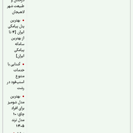
درختان و
طبیعت شهر
لاهیجان
بهترین
پنل پیامکی
ایران [4 تا
از بهترین
سامانه
پیامکی
ایران]
آشنایی با
خدمات
متنوع
اسنپ‌فود در
رشت
بهترین
مدل شومیز
برای افراد
چاق؛ 10
مدل ترند
1405