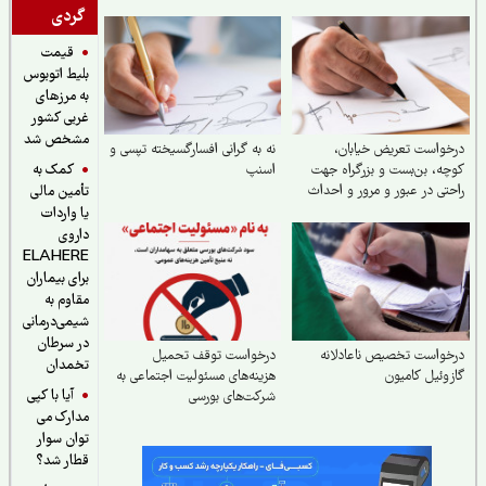
گردی
قیمت
بلیط اتوبوس
به مرزهای
غربی کشور
مشخص شد
واست تعریض خیابان،
نه به گرانی افسارگسیخته تپسی و
کمک به
ه، بن‌بست و بزرگراه جهت
اسنپ
تی در عبور و مرور و احداث
تأمین مالی
موا
یا واردات
داروی
ELAHERE
برای بیماران
مقاوم به
شیمی‌درمانی
در سرطان
واست تخصیص ناعادلانه
درخواست توقف تحمیل
تخمدان
وئیل کامیون
هزینه‌های مسئولیت اجتماعی به
آیا با کپی
شرکت‌های بورسی
مدارک می
توان سوار
قطار شد؟