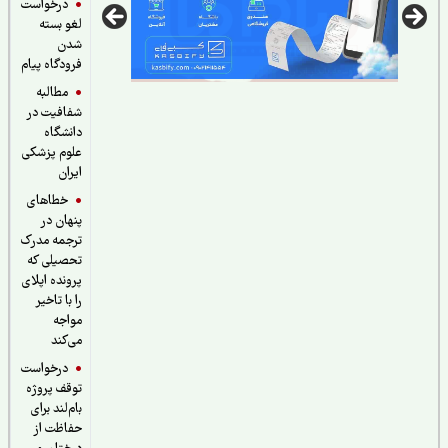
درخواست
لغو بسته
شدن
فرودگاه پیام
مطالبه
شفافیت در
دانشگاه
علوم پزشکی
ایران
خطاهای
پنهان در
ترجمه مدرک
تحصیلی که
پرونده اپلای
را با تاخیر
مواجه
می‌کند
درخواست
توقف پروژه
بام‌لند برای
حفاظت از