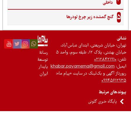
داخلی
5
گنجِ گمشده زیر چرخ لودرها
نی
ان: خیابان شریعتی، ابتدای عباس‌آباد،
 بهشتی، پلاک ۱۲، طبقه سوم، واحد ۵
رسانۀ
ن:
۰۲۱۲۸۴۲۱۹۱۰
توسعۀ
یل:
khabar.payamema@gmail.com
پایدار
رتاژ آگهی و بک‌لینک در سایت «پیام ما»:
ایران
۰۹۹۴۵۶۱۲
ندهای مرتبط
پایگاه خبری گلونی