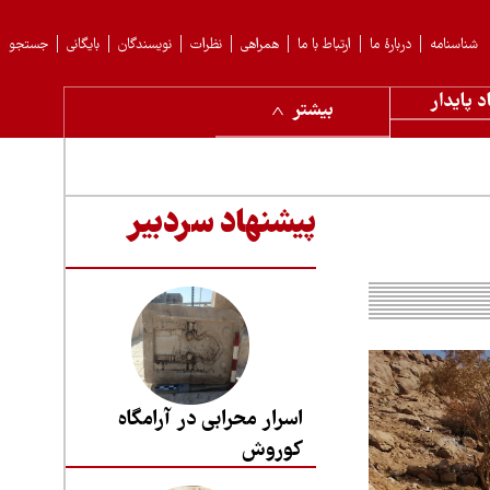
شناسنامه
دربارهٔ ما
ارتباط با ما
همراهی
نظرات
نویسندگان
بایگانی
جستجو
د پایدار
بیشتر
پیشنهاد سردبیر
اسرار محرابی در آرامگاه
کوروش