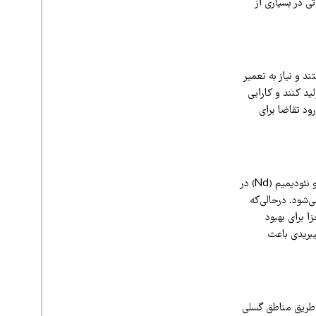
ی (REEs) را افزایش داده است. عناصر REE اجزای حیاتی در بسیاری از
ستند و نیاز به تعمیر
 کمتر تولید کنند و کارایی
رود تقاضا برای
باتری‌های قابل‌شارژ برای خودروهای الکتریکی و هیبریدی عناصر REE مانند لانتانیم (La)، سریم (Ce) و نئودیمیم (Nd) در
لیتیوم یونی استفاده می‌شود. درحالی‌که
ولید کاتدها و سایر اجزا برای بهبود
الکتریکی (EVs) و وسایل نقلیه هیبریدی باعث
ز طریق مناطق گسلی