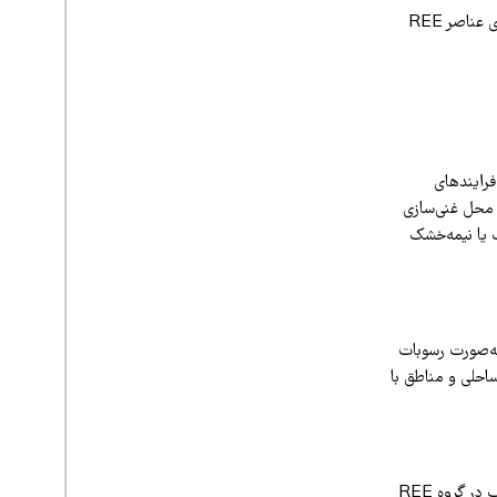
ضمناً ایران سابقه استخراج فلزات دیگر (مانند مس، روی و اورانیوم) را دارد و برخی از این ذخایر حاوی عناصر REE
دلیل فرایندهای
ک‌ها و محیط‌های محل غنی‌سازی
ک یا نیمه‌خشک
به‌صورت رسوبات
ناطق ساحلی و مناطق با
از عناصر نادر خاکی لانتانیدها (اعداد اتمی ۵۷ تا ۷۱) و ایتریوم (Y) ایتریوم یک لانتانید نیست، اما اغلب در گروه REE