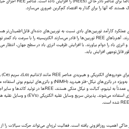
به‌طور قابل‌توجهی تقاضا برای عناصر نادر خاک
ک هستند که آنها را برای گذار به اقتصاد کم‌کربن ضروری می‌سازد.
اهای REE برای عملکرد کارآمد توربین‌های بادی نسبت به توربین‌های دنده‌ای قابل‌اطمینان‌تر ه
و نگهداری کمتری دارند. آهنرباهای REE توربین‌ها را قادر می‌سازند الکتریسیته را با سرعت باد
و انرژی باد را دوام بیاورند. با افزایش ظرفیت انرژی باد در سطح جهان، انتظار می‌
باتری‌های قابل‌شارژ، به‌ویژه در باتری‌های نیکل-فلز هیدرید (NiMH) و باتری‌های 
باتری‌های لیتیوم یونی عمدتاً به لیتیوم، کبالت و نیکل متکی هستند، REEها در ت
عملکرد و چگالی انرژی استفاده می‌شوند. پذیرش سریع وسایل نقلیه 
 خاکی اهمیت روزافزونی یافته است. فعالیت لرزه‌ای می‌تواند حرکت سیالات را ا