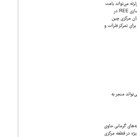
 زلزله می‌تواند باعث
رسوب سیالات مواد معدنی حاوی REE در صفحات گسله یا سنگ‌های مجاور شود. نمونه‌هایی از غنی‌سازی REE در
کالا (چین) دید که اخیراً -فوریه 2025- در مغولستان مرکزی چین
برای تمرکز فلزات و
تواند منجر به
ته‌های گرمابی حاوی
یژه در قطعه مرکزی