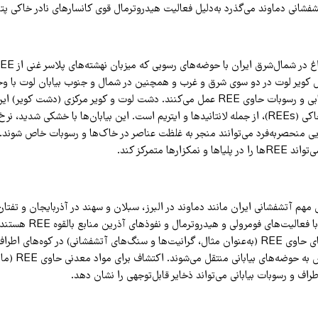
تشفشانی دماوند می‌گذرد به‌دلیل فعالیت هیدروترمال قوی کانسارهای نادر خاکی پتا
ل کویر لوت در دو سوی شرق و غرب و همچنین در شمال و جنوب بیابان لوت با و
مجرای سیالات گرمابی و رسوبات حاوی REE عمل می‌کنند. دشت لوت و کویر مرکزی (دشت کوی
میزبان عناصر نادر خاکی (REEs)، از جمله لانتانیدها و ایتریم است. این بیابان‌ها با خشکی شدید، 
یی منحصر‌به‌فرد می‌توانند منجر به غلظت عناصر در خاک‌ها و رسوبات خاص شوند. 
کزارها متمرکز کند.
مهم آتشفشانی ایران مانند دماوند در البرز، سبلان و سهند در آذربایجان و تفتان
سیستان‌وبلوچستان با فعالیت‌های فومرولی و ه
را آزاد کند، که سپس به ح
طراف و رسوبات بیابانی می‌تواند ذخایر قابل‌توجهی را نشان دهد.