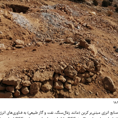
 منابع انرژی مبتنی‌بر کربن (مانند زغال‌سنگ، نفت و گاز طبیعی) به فناوری‌های انر