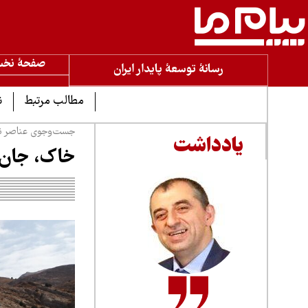
صفحۀ نخ
رسانۀ توسعۀ پایدار ایران
مطالب مرتبط
ن
جست‌وجوی عناصر ناد
یادداشت
خاک، جان ت