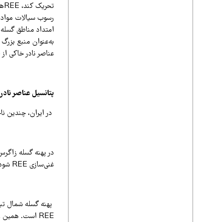
تح
به‌عنوان منبع بزرگ 
عناصر نادر خاکی از
پتانسیل عناصر نادر 
در ایران، چندین ناحیه
در پهنه گسله زاگرس 
غنی‌سازی REE شود.
پهنه گسله شمال تبری
REE است. همین 