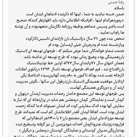
رضا حسنی
باسلام
ضمن خسته نباشید به شما ، اینها که ذکرشده ادعاهای ایشان است
.درموردهرکدام اینها ، افرادیکه اطلاعاتی دارند باید اظهارنظر کنندکه صحیح
است یاخیر وسپس شماهم بوظیفه روزنامه نگاریتان متعهدبوده و آن نوشته
ها راچاپ نمایید .
شخص بنده چون 21 سال درلاستیک بارز (ازابتدای تاسیس)کارکرده
وبازنشسته شده ام ودرجریان خیلی ازمسایل بوده ام
خدمت شماو خوانندگان شما عرض میکنم که : طرحهای توسعه ای لاستیک
بارزهمیشگی بوده وهیچ زمانی نبوده که طرح توسعه ای نداشته باشد .
(همان انتهای سال 71وابتدای سال72که اولین خط تولیدلاستیک
بارزافتتاح شد ، فرم اهداف طرحهای توسعه تاسال 1393 درتابلوی اعلانات
کارخانه نصب شده بودکه تاکنون به 80درصد آنهانیزرسیده اند)اصلا یکی
ازدلایل موفقیت همیشگی لاستیک بارزدرطول این سالها ، نگرش مدیریت
ارشد آن و دورنگری همیشگی آنهاست .
پس طرحهای توسعه این مجتمع حاصل زحمات مدیریت ارشدآن درتهران و
کرمان است و نمایندگان کرمان درمجلس هم شاید در وزارتخانه ای که نیاز به
سفارش آنها بوده اندک سفارشی کرده اند.ایشان نمیتواند ادعا کندکه زحمت
ایشان بوده است. اتفاقا ایشان آنقدر اطلاعاتشان کم است که نمیدانند طرح
توسعه موردادعای ایشان یعنی مجتمع بارز2 با 1400نفر اشتغالزایی که
قراربوددرنزدیک چترودکرمان احداث شودوزمین آن نیز گرفته وتسطیح شده
بود(بازرنگی مدیران کردستانی و نمایندگان کردستان درمجلس و دیگران )
سالها پیش به کردستان برده شد ، و اکنون درشهرک صنعتی دهگلان سنندج