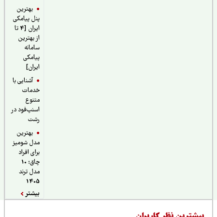
بهترین
پنل پیامکی
ایران [4 تا
از بهترین
سامانه
پیامکی
ایران]
آشنایی با
خدمات
متنوع
اسنپ‌فود در
رشت
بهترین
مدل شومیز
برای افراد
چاق؛ 10
مدل ترند
1405
بیشتر
یشترین نظر کاربران