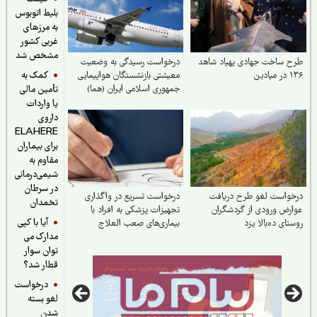
بلیط اتوبوس
به مرزهای
غربی کشور
مشخص شد
 ساخت جهادی پهپاد شاهد
درخواست رسیدگی به وضعیت
کمک به
ادین
معیشتی بازنشستگان هواپیمایی
جمهوری اسلامی ایران (هما)
تأمین مالی
یا واردات
داروی
ELAHERE
برای بیماران
مقاوم به
شیمی‌درمانی
در سرطان
خواست لغو طرح دریافت
درخواست تسریع در واگذاری
تخمدان
رض ورودی از گردشگران
تجهیزات پزشکی به افراد با
آیا با کپی
تای ده‌بالا یزد
بیماری‌های صعب العلاج
مدارک می
توان سوار
قطار شد؟
درخواست
لغو بسته
شدن