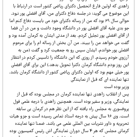
اهدی که اولین فارغ اتحصیل دکترای ریاضی کشور است در ارتباط با
ین موضوع می گوید: در جلسه دفاع دکترای من، آقای افضلی پور نبود.
حوالی سال 69 بود که من از رساله دکترای خود می بایست دفاع کنم اما
و بدی علیه آقای افضلی پور در دانشگاه وجود داشت و من در آن فضا
 آقای افضلی پور تجلیل کردم. بعد از مدتی ایشان به کرمان آمده بود و
فت می خواهد من را ببیند. من آن بخش از رساله ام را برای مرحوم
فضلی پور خواندم. ایشان سپس رو به جمعیت کرد و گفت (من به
رزوی خودم رسیدم. از روزی که این دانشگاه را تاسیس کردم در انتظار
ن روز بودم دانشگاه کرمان دکترا تحویل بدهد.) این برای آقای افضلی
ر خیلی مهم بود که اولین دکترای ریاضی کشور از دانشگاه کرمان باشد.
ها نماینده ای که قبل از نمایندگی
زیر بوده است
س از انقلاب زاهدی تنها نماینده کرمان در مجلس بوده که قبل از
مایندگی، وزیر و سفیر بوده است. همچنین زاهدی با درجه علمی فول
روفسوری به مجلس راه یافته که از این نظر هم در کرمان بی سابقه
است. وی 16 سال پیش به درجه استاد تمامی رسیده است و جزو هیات
ریریه و داور نشریات بین المللی علمی می باشد. ضمنا تنها نماینده
کرمانی مجلس که هر 4 سال دوران نمایندگی اش رئیس کمیسیون بوده