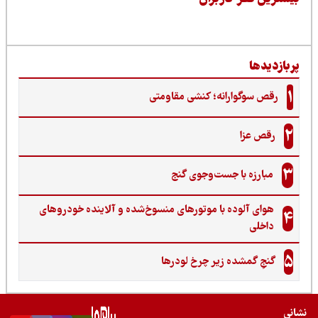
ربازدیدها
1
رقص سوگوارانه؛ کنشی مقاومتی
2
رقص عزا
3
مبارزه با جست‌وجوی گنج‌
هوای آلوده با موتورهای منسوخ‌شده و آلاینده خودروهای
4
داخلی
5
گنجِ گمشده زیر چرخ لودرها
نی