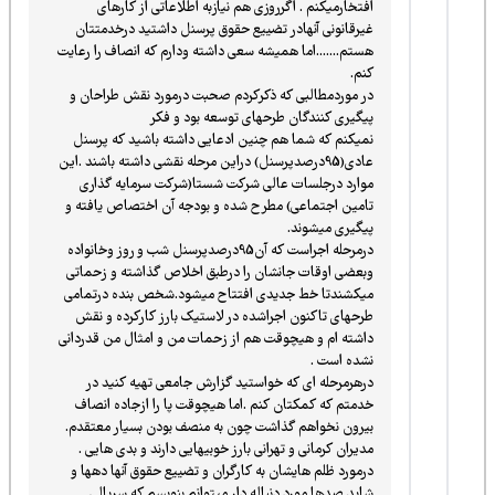
افتخارمیکنم . اگرروزی هم نیازبه اطلاعاتی از کارهای
غیرقانونی آنهادر تضییع حقوق پرسنل داشتید درخدمتتان
هستم.......اما همیشه سعی داشته ودارم که انصاف را رعایت
کنم.
در موردمطالبی که ذکرکردم صحبت درمورد نقش طراحان و
پیگیری کنندگان طرحهای توسعه بود و فکر
نمیکنم که شما هم چنین ادعایی داشته باشید که پرسنل
عادی(95درصدپرسنل) دراین مرحله نقشی داشته باشند .این
موارد درجلسات عالی شرکت شستا(شرکت سرمایه گذاری
تامین اجتماعی) مطرح شده و بودجه آن اختصاص یافته و
پیگیری میشوند.
درمرحله اجراست که آن95درصدپرسنل شب و روز وخانواده
وبعضی اوقات جانشان را درطبق اخلاص گذاشته و زحماتی
میکشندتا خط جدیدی افتتاح میشود.شخص بنده درتمامی
طرحهای تاکنون اجراشده در لاستیک بارز کارکرده و نقش
داشته ام و هیچوقت هم از زحمات من و امثال من قدردانی
نشده است .
درهرمرحله ای که خواستید گزارش جامعی تهیه کنید در
خدمتم که کمکتان کنم .اما هیچوقت پا را ازجاده انصاف
بیرون نخواهم گذاشت چون به منصف بودن بسیار معتقدم.
مدیران کرمانی و تهرانی بارز خوبیهایی دارند و بدی هایی .
درمورد ظلم هایشان به کارگران و تضییع حقوق آنها دهها و
شاید صدها مورد دنباله دار میتوانم بنویسم که سریالی