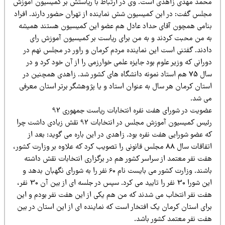
حمد مهدی زاهدی است. وی در ارتباط با ریاستش بر کمیسیون آموزش
جلس گفت: در ابن کمیسیون شش نماینده از تهران حضور دارند. افراد
نامی همچون آقای حداد عادل هم عضو این کمیسیون هستند همیشه
ه من محبت کردند و به من برای ریاست بر کمیسیون آموزش رای
ادند. گفتنی است این نماینده مردم کرمان و راور در مجلس نهم در
رانی که وزیر علوم بود جایزه علمی خوارزمی را از آن خود کرد و در
سال 75 هم استاد نمونه دانشگاه های کشور شد. زاهدی همچنین در
ستان کرمان هر سال به عنوان استاد و یا پژوهشگر برتر استان معرفی
ی شد.
ضویت در شورای هفت نفره انتخابات ریاست جمهوری 92
رئیس کمیسیون آموزش مجلس در انتخابات 92 نقش زیادی داشت چرا
ه عضو شورایی هفت نفره بود. زاهدی در این باره می گوید: بعد از
اتفاقات سال 88 مجلس قانونی را تصویب کرد که علاوه بر وزارت کشور،
فت نفر معتمد از سراسر کشور هم در برگزاری انتخابات نقش داشته
باشند. وزارت کشور می بایست نام 60 نفر را به شورای نگهبان بدهد و
این شورا 30 نفر را تایید می کرد. سپس در جلسه ای از بین آن 30 نفر،
فت نفر انتخاب می شدند که من هم یکی از این هفت نفر بودم و این
رای استان کرمان یک افتخار است که نماینده ای از این استان در بین
فت نفر معتمد کشور باشد.