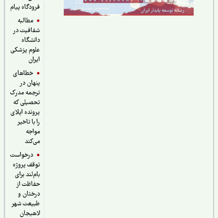
فرودگاه پیام
مطالبه
شفافیت در
دانشگاه
علوم پزشکی
ایران
خطاهای
پنهان در
ترجمه مدرک
تحصیلی که
پرونده اپلای
را با تاخیر
مواجه
می‌کند
درخواست
توقف پروژه
بام‌لند برای
حفاظت از
درختان و
طبیعت شهر
لاهیجان