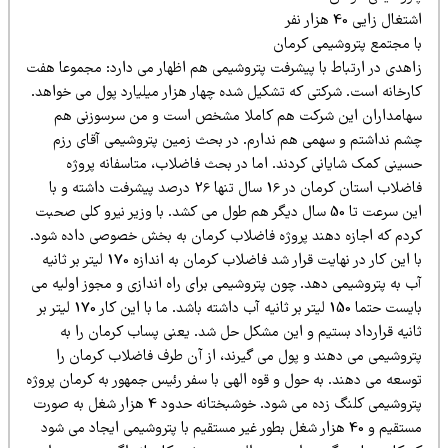
تغال زایی 40 هزار نفر
ا مجتمع پتروشیمی کرمان
اهدی در ارتباط با پیشرفت پتروشیمی هم اظهار می دارد: مجموعا هفت
ارخانه است. شرکتی که تشکیل شده چهار هزار میلیارد پول می خواهد.
هامداران این شرکت هم کاملا مشخص است و من سرسوزنی هم
شم نداشتم و سهمی هم ندارم. در بحث زمین پتروشیمی آقای رزم
سینی کمک شایانی کردند. اما در بحث فاضلاب، متاسفانه پروژه
فاضلاب استان کرمان در 16 سال تنها 26 درصد پیشرفت داشته و با
این سرعت تا 50 سال دیگر هم طول می کشد. با وزیر نیرو کلی صحبت
ردم که اجازه دهند پروژه فاضلاب کرمان به بخش خصوصی داده شود.
با این کار در نهایت قرار شد فاضلاب کرمان به اندازه 170 لیتر بر ثانیه
ب به پتروشیمی دهد. چون پتروشیمی برای راه اندازی و مجوز اولیه می
بایست حتما 150 لیتر بر ثانیه آب داشته باشد. ما با این کار 170 لیتر بر
انیه قرارداد بستیم و این مشکل حل شد. یعنی پساب کرمان را به
تروشیمی می دهند و پول می گیرند، از آن طرف فاضلاب کرمان را
وسعه می دهند. به حول و قوه الهی با سفر رئیس جمهور به کرمان پروژه
پتروشیمی کلنگ زده می شود. خوشبختانه حدود 4 هزار شغل به صورت
مستقیم و 40 هزار شغل بطور غیر مستقیم با پتروشیمی ایجاد می شود