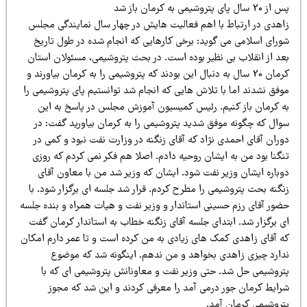
2 سال پای پتروشیمی به کرمان باز شد
اهدی در ارتباط با اهم فعالیت هایش در چهار سال نمایندگی مجلس
ورای اسلامی می گوید: برخی کارهایی که انجام شده در طول تاریخ
عد از انقلاب بی نظیر بوده است. در بحث پتروشیمی، مسئولان استان
کرمان 20 سال به دنبال این بودند که پتروشیمی را به کرمان بیاورند و
وفق نشدند اما با تلاش هایی که انجام شد توانستیم پای پتروشیمی را
ه کرمان باز کنیم. رئیس کمیسیون آموزش مجلس در پاسخ به این
وال که چگونه موفق شدید پتروشیمی را به کرمان بیاورید گفت: در
وران آقای احمدی نژاد که آقای زنگنه در وزارت نفت نبود و کمی در
نگنا بود من به ایشان روحیه دادم. اصلا هم فکر نمی کردم که روزی
وباره ایشان وزیر نفت شود. ایشان که وزیر شد من با معاون آقای
نگنه بحث پتروشیمی را مطرح کردم. قرار شد جلسه ای برگزار شود. با
ضور آقای رزم حسینی استاندار و وزیر نفت و هیات همراه و بنده جلسه
ی برگزار شد. ابتدای جلسه آقای زنگنه خطاب به استاندار کرمان گفت
ه آقای زاهدی کمک های زیادی به من کرده است و تا عمر دارم امکان
دارد چیزی زاهدی بخواهد و من ندهم. اینگونه شد که موضوع
تروشیمی حل شد. حتی وزیر نفت و معاونانش پتروشیمی ای که با
رایط کرمان جور درمی آمد را معرفی کردند و این شد که مجوز
تروشیمی کرمان آمد.