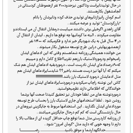
در حال تولیدتایراست وتاکنون نیزحدود200 نفر ازهموطنان کردستانی در
آنجامشغول بکارهستند.
اسم کرمان رانیزازتایرهای تولیدی حذف کرده وتایرشان را بانام
"بارزکردستان" تولید و عرضه میکنند .
آقای زاهدی اگرخیلی برش داشتند میبایست درمقابل انتقال آن می ایستادندو
مقاومت میکردند ، البته ما کرمانیها چه توقع ها داریم ، ایشان از انتقال آن
در4 سال قبل به یک شهردیگر خبر ندارد و فکرمیکند که 1400 نفر
ازهمشهریهایش دراین طرح توسعه مشغول بکار میشوند .
من خواننده همیشگی روزنامه شماهستم وقتی که این ادعاهای ایشان
رامیخوانم ودرموردلاستیک بارزهم تقریبااطلاع کامل دارم و میبینم
که90درصدادعای ایشان نادرست است ، درموردبقیه ادعاهای ایشان هم شک
میکنم که آیا آنها نیز درست هستند یاخیر؟؟ شایدسایرادعاهای ایشان هم
مثل ادعایشان درمورد لاستیک بارز باشد.!!!!!!!!!!!!!!!!!!!!!!!!!!!!!!
کاش این نوشته راچاپ میکردیدو درموردسایرادعاهای ایشان نیز از
خوانندگانی که اطلاعاتی دارند نظرمیخواستید.
درموردنوشته های من لطفا خودتان نیز تحقیق کنیدتا صحت آنها برشما
روشن شود . لطفا استخدامهای جاری لاستیک بارز را بحساب طرح توسعه
موردادعای ایشان نگذارید . این استخدامها مربوط به جایگزینی نیروهای در
حال بازنشستگی است که کم کم درحال جایگزینی میباشند .
از روزنامه کاردرستی مثل شما توقع چاپ حداقل گزیده ای از مطالب بالا را
دارم تا وجهه خوبی که دارید مثل "کرمان امروز" نشود .
.................خدانگهدارشما و موفق باشید........................... رضــــــــــــــــا