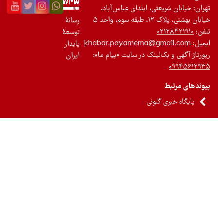
ان: خیابان شریعتی، ابتدای عباس‌آباد،
 بهشتی، پلاک ۱۲، طبقه سوم، واحد ۵
رسانۀ
ن:
۰۲۱۲۸۴۲۱۹۱۰
توسعۀ
یل:
khabar.payamema@gmail.com
پایدار
رتاژ آگهی و بک‌لینک در سایت «پیام ما»:
ایران
۰۹۹۴۵۶۱۲
ندهای مرتبط
پایگاه خبری گلونی