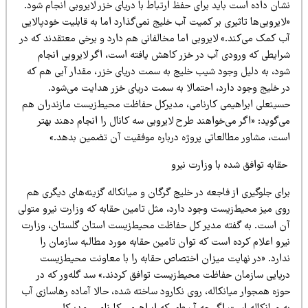
ان داده است باید برای حفظ ارتباط با دریای خزر لایروبی انجام شود.
ایروبی‌ها تاثیری بر کمیت آب خلیج نمی‌گذارد اما به قابلیت خودپالایی
ب کمک می‌کند.» لایروبی اما مخالفانی هم دارد و برخی معتقدند که در
رایطی که ورودی آب در خزر کاهش یافته است، اگر لایروبی انجام
ود، به دلیل وجود شیب خلیج به سمت دریای خزر، مقدار آبی هم که
ر خلیج وجود دارد، احتمالا به سمت دریای خزر هدایت می‌شود.
سینعلی ابراهیمی کارنامی، مدیرکل حفاظت محیط‌زیست مازندران هم
‌گوید: «اگر می‌خواهند طرح لایروبی سه کانال را انجام دهند بهتر
ست، مشاور مطالعاتی پروژه درباره موفقیت آن تضمین‌ بدهد.»
ابه توافق شده با وزارت نیرو
ای جلوگیری از فاجعه در خلیج گرگان و میانکاله گزینه‌های دیگری هم
وی میز محیط‌زیست وجود دارد، مثل تامین حقابه که وزارت نیرو متولی
ن است. به گفته مدیر کل حفاظت محیط‌زیست استان گلستان، وزارت
رو اعلام کرده است که توان تامین حقابه مورد مطالبه سازمان را
دارد. «در نهایت میزان اختصاص حقابه را با معاونت محیط‌زیست
ریایی سازمان حفاظت محیط‌زیست توافق کردند.» سد گله‌ور که در
زه همجوار میانکاله، روی نکا‌رود ساخته شده، حالا آماده رهاسازی آب