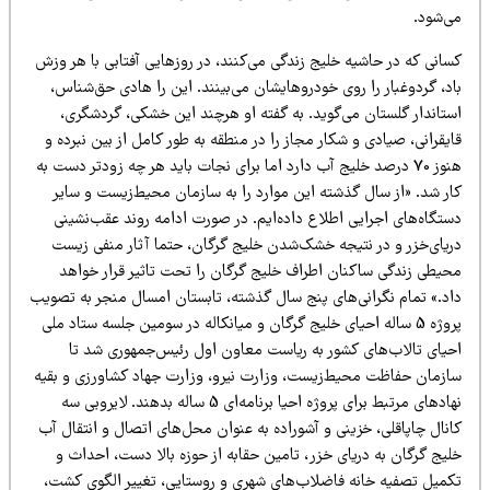
ی‌شود.
سانی که در حاشیه خلیج زندگی می‌کنند، در روزهایی آفتابی با هر وزش
د، گرد‌و‌غبار را روی خودروهایشان می‌بینند. این را هادی حق‌شناس،
ستاندار گلستان می‌گوید. به گفته او هرچند این خشکی، گردشگری،
یقرانی، صیادی و شکار مجاز را در منطقه به طور کامل از بین نبرده و
هنوز 70 درصد خلیج آب دارد اما برای نجات باید هر چه زودتر دست به
ار شد. «از سال گذشته این موارد را به سازمان محیط‌زیست و سایر
ستگاه‌های اجرایی اطلاع داده‌ایم. در صورت ادامه روند عقب‌نشینی
ریای‌خزر و در نتیجه خشک‌شدن خلیج گرگان، حتما آثار منفی زیست
حیطی زندگی ساکنان اطراف خلیج گرگان را تحت تاثیر قرار خواهد
اد.» تمام نگرانی‌های پنج سال گذشته، تابستان امسال منجر به تصویب
پروژه 5 ساله احیای خلیج گرگان و میانکاله در سومین جلسه ستاد ملی
حیای تالاب‌های کشور به ریاست معاون اول رئیس‌جمهوری شد تا
ازمان حفاظت محیط‌زیست، وزارت نیرو، وزارت جهاد کشاورزی و بقیه
نهادهای مرتبط برای پروژه احیا برنامه‌ای 5 ساله بدهند. لایروبی سه
نال چاپاقلی، خزینی و آشوراده به عنوان محل‌های اتصال و انتقال آب
یج گرگان به دریای خزر، تامین حقابه از حوزه بالا دست، احداث و
کمیل تصفیه خانه فاضلاب‌های شهری و روستایی، تغییر الگوی کشت،