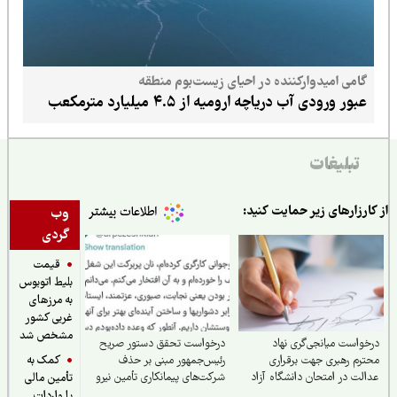
گامی امیدوارکننده در احیای زیست‌بوم منطقه
عبور ورودی آب دریاچه ارومیه از ۴.۵ میلیارد مترمکعب
تبلیغات
ارزارهای زیر حمایت کنید:
وب
گردی
قیمت
بلیط اتوبوس
به مرزهای
غربی کشور
مشخص شد
واست میانجی‌گری نهاد
درخواست تحقق دستور صریح
کمک به
رم رهبری جهت برقراری
رئیس‌جمهور مبنی بر حذف
لت در امتحان دانشگاه آزاد
شرکت‌های پیمانکاری تأمین نیرو
تأمین مالی
یا واردات