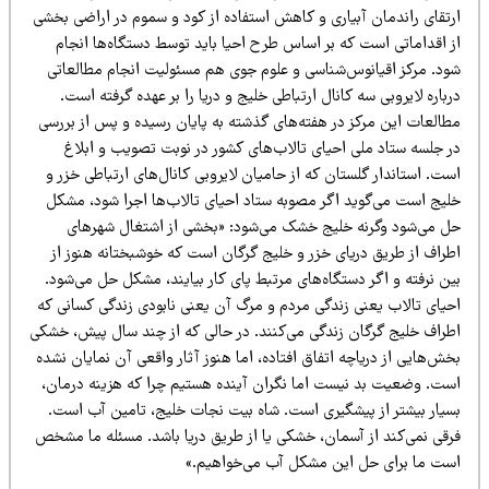
رتقای راندمان آبیاری و کاهش استفاده از کود و سموم در اراضی بخشی
ز اقداماتی است که بر اساس طرح احیا باید توسط دستگاه‌ها انجام
ود. مرکز اقیانوس‌شناسی و علوم جوی هم مسئولیت انجام مطالعاتی
باره لایروبی سه کانال ارتباطی خلیج و دریا را بر عهده گرفته است.
طالعات این مرکز در هفته‌های گذشته به پایان رسیده و پس از بررسی
ر جلسه ستاد ملی احیای تالاب‌های کشور در نوبت تصویب و ابلاغ
ت. استاندار گلستان که از حامیان لایروبی کانال‌های ارتباطی خزر و
لیج است می‌گوید اگر مصوبه ستاد احیای تالاب‌ها اجرا شود، مشکل
ل می‌شود وگرنه خلیج خشک می‌شود: «بخشی از اشتغال شهرهای
طراف از طریق دریای خزر و خلیج گرگان است که خوشبختانه هنوز از
ن نرفته و اگر دستگاه‌های مرتبط پای کار بیایند، مشکل حل می‌شود.
حیای تالاب یعنی زندگی مردم و مرگ آن یعنی نابودی زندگی کسانی که
طراف خلیج گرگان زندگی می‌کنند. در حالی که از چند سال پیش، خشکی
ش‌هایی از دریاچه اتفاق افتاده، اما هنوز آثار واقعی آن نمایان نشده
ست. وضعیت بد نیست اما نگران آینده هستیم چرا که هزینه درمان،
سیار بیشتر از پیشگیری است. شاه بیت نجات خلیج، تامین آب است.
رقی نمی‌کند از آسمان، خشکی یا از طریق دریا باشد. مسئله ما مشخص
ست ما برای حل این مشکل آب می‌خواهیم.»