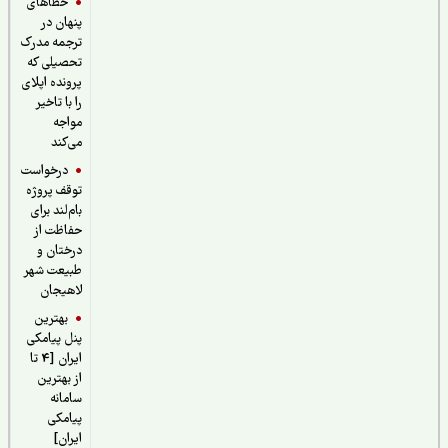
خطاهای
پنهان در
ترجمه مدرک
تحصیلی که
پرونده اپلای
را با تاخیر
مواجه
می‌کند
درخواست
توقف پروژه
بام‌لند برای
حفاظت از
درختان و
طبیعت شهر
لاهیجان
بهترین
پنل پیامکی
ایران [4 تا
از بهترین
سامانه
پیامکی
ایران]