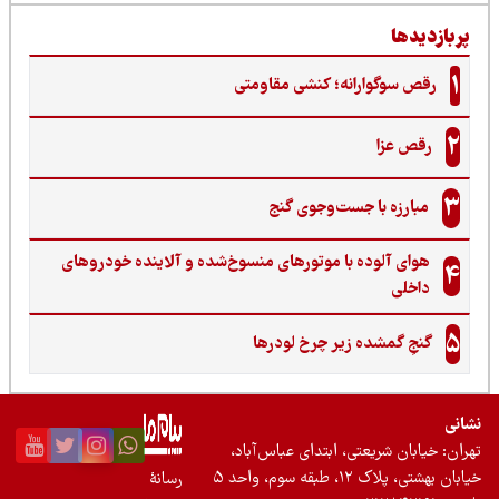
ربازدیدها
1
رقص سوگوارانه؛ کنشی مقاومتی
2
رقص عزا
3
مبارزه با جست‌وجوی گنج‌
هوای آلوده با موتورهای منسوخ‌شده و آلاینده خودروهای
4
داخلی
5
گنجِ گمشده زیر چرخ لودرها
نی
ان: خیابان شریعتی، ابتدای عباس‌آباد،
 بهشتی، پلاک ۱۲، طبقه سوم، واحد ۵
رسانۀ