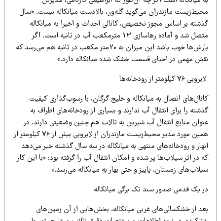
 میانکاله است اگر چه آن‌طور که ابراهیمی کارنامی، مدیرکل
حیط‌زیست مازندران می‌گوید گله‌ور، بالادست میانکاله نیست. «سال
ذشته بر اساس مجوز تخصیص، کانالی احداث و اخیرا به میانکاله
متصل شد و آماده رهاسازی 13 مترمکعب آب در ثانیه است. اگر
بارش‌ها خوب باشد این میزان به 20‌متر مکعب در ثانیه هم می‌رسد که
قش مهمی در احیای قسمت خشک شده میانکاله دارد.»
بی 76 کیلومتر از رودخانه‌ها
نال‌های اتصال به میانکاله و خلیج گرگان، با رسوب‌گذاری کیفیت
شته را برای انتقال آب ندارند و بسیاری از رودخانه‌های اطراف به
نوان منابع انتقال آب شیرین به تالاب هم چنین وضعیتی دارند. در
همین مورد مدیر محیط‌زیست مازندران از لایروبی بیش از 76 کیلومتر از
هار و رودخانه‌های منتهی به میانکاله در سه سال گذشته خبر می‌دهد
 در اثر سیلاب‌ها پر شده و امکان انتقال آب را گرفته بود: «با این کار
لاب‌های زمستان، پاییز و حتی بهار به میانکاله می‌رسد.»
ر یک قدمی صدور سند تک برگی میانکاله
عد از خشکسالی‌های غربی میانکاله، بخش‌هایی از آن زمین‌های