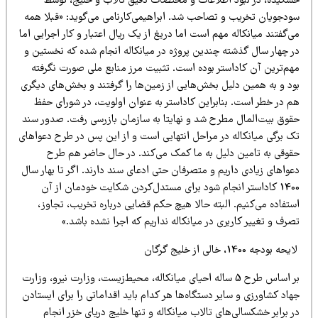
شکیده، در نبود اطلاعات و مختصات دقیق تالاب و خلیج، توسط
ودجویان تخریب و تصاحب شد. ابراهیمی‌کارنامی می‌گوید: «قبلا همه
‌گفتند میانکاله مهم است اما دریغ از یک ریال اعتبار و کار اجرایی اما
ر چهار سال گذشته چندین پروژه در میانکاله انجام شده که نخستین و
هم‌ترین آن کاداستر بوده است. تثبیت مرز منابع ملی صورت نگرفته
ود و به همین دلیل بخش‌هایی از زمین‌ها را گرفتند و بخش‌های دیگری
م در خطر است. بنابراین کاداستر به عنوان اولویت، در شورای حفظ
قوق بیت‌المال مطرح شد و نهایتا به سازمان بازرسی رفت. صدور سند
ک برگی میانکاله در مراحل انتهایی است و از این پس در طرح دعواهای
قوقی به تامین دلیل به ما کمک می‌کند. در حال حاضر هم طرح
واهای زیادی داریم و متصرفان حتی ادعای سند دارند. اگر تا بهار سال
1400 کاداستر انجام شود برای مستدل‌کردن شکایت خودمان از آن
تفاده می‌کنیم. البته حالا هیچ حکم قضایی درباره تخریب، تجاوز،
رف و تغییر کاربری در میانکاله نداریم که اجرا نشده باشد.»
حه بودجه 1400، خالی از خلیج گرگان
بر اساس طرح 5 ساله احیای میانکاله، محیط‌زیست، وزارت نیرو، وزارت
اد کشاورزی و سایر دستگاه‌ها هر کدام باید اقداماتی را برای ایستادن
 برابر خشکسالی‌های تالاب میانکاله و تنها خلیج دریای خزر انجام