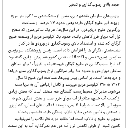
جم بالای رسوب‌گذاری و تبخیر
ارزیابی‌های سازمان نقشه‌برداری، نشان از خشک‌شدن ۱۰۰ کیلومتر مربع
از پهنه آبی خلیج گرگان دارد؛ یعنی حدود 27 درصد از مساحت
زرگترین خلیج دریای‌خزر. در این سال‌ها، هر یک سانتی‌متری که سطح
راز آب دریای‌خزر کاهش یافته، حدود یک کیلومتر مربع از وسعت خلیج
رگان کم شده و استعداد بالای رسوب‌گذاری در ورودی‌ها در کنار
قب‌نشینی، نگرانی‌ها را افزایش داده است. رئیس پژوهشکده علوم‌زمین
ازمان زمین‌شناسی و اکتشافات‌معدنی کشور هم پیش از این گفته بود
که نرخ رسوب‌گذاری در خلیج گرگان غیرمتعارف و تقریباً ۱۰ برابر مناطق
ساحلی دریای‌خزر و حدود ۱۰۰ برابر میانگین نرخ رسوب‌گذاری سایر دریاها
 دریاچه‌ها است. بر اساس پیش‌بینی‌ها، مساحت این خلیج تا سال
1403 به 290 کیلومتر مربع می‌رسد و کانال ارتباطی آن به دریا بسته
ی‌شود. مدیر کل محیط‌زیست گلستان هم معتقد است که بخش زیادی
ز کمیت آب خلیج، متاثر از آب دریای خزر است و بخش دیگری هم به
وزه آبی بالادست، شرایط اقلیمی، توسعه فعالیت‌های انسانی، کشاورزی
 صنعتی و تامین‌نشدن حقابه تالاب بستگی دارد. «قره‌سو رودخانه
تهی به خلیج و تالاب است اما حقابه مورد نظر تالاب را نمی‌توانیم
امین کنیم. از طرفی کاهش تراز آب خزر هم نمی‌گذارد آب به این سمت