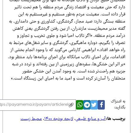
شکیدن خلیج گرگان و تالاب میانکاله نه تنها برای محیط‌زیست تبعات
ارد که حتی معیشت و اقتصاد زندگی مردم منطقه را هم تحت تاثیر
رار داده است. معیشت مردم به‌طور مستقیم و غیرمستقیم به این
نطقه بستگی دارد؛ صید مجاز، گردشگری، کشاورزی و حتی دامداری. به
فته مدیر محیط‌زیست مازندران، از بین رفتن گردشگری یعنی کاهش
رآمد مردم منطقه. «اگر تالاب احیا شود و جلوی تخریب و تجاوز و
صرف را بگیریم، دوباره ماهیگیری، گردشگری و سایر شغل‌های مرتبط به
ه خواهد افتاد.» ابراهیمی کارنامی می‌گوید که با وجود انجام بخشی از
دامات، برای احیای تالاب میانکاله برای اجرای برنامه‌ها باید منتظر بود.
بر اثر این خشکی‌ها، سفره‌های زیرزمینی از بین رفته‌اند و تردد در شبه
زیره هم راحت‌تر شده است. به وجود آمدن این خشکی حضور
تخلفان را آسان‌تر کرده است و امید ما به احیای این زیستگاه است.»
 اشتراک
ذارید:
رچسب ها:
آب و منابع طبیعی
،
لایحه بودجه ۱۴۰۰
،
محیط زیست