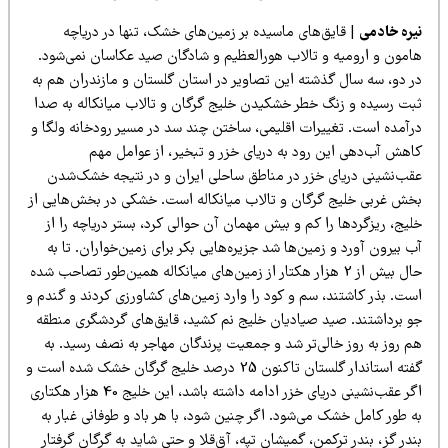
یره خادمی
| قایق‌های ماسیده بر زمین‌های خشک، تنها در دریاچه
امون و ارومیه و تالاب هورالعظیم و شادگان صید عکاسان نمی‌شود.
ر دو، سه سال گذشته این تصاویر در استان گلستان و مازندران هم به
بت رسیده و زنگ خطر خشکیدن خلیج گرگان و تالاب میانکاله به صدا
رآمده است. تغییرات اقلیمی، ساختن چند سد در مسیر رودخانه ولگا و
اهش آب‌دهی این رود به دریای خزر و تبخیر، از عوامل مهم
قب‌نشینی دریای خزر در مناطق ساحلی ایران و در نتیجه خشک‌شدن
خش غربی خلیج گرگان و تالاب میانکاله است. خشکی در بخش‌هایی از
یج، ریزگردها را کم و بیش مهمان آن حوالی کرد، بستر دریاچه را از
 بیرون آورد و زمین‌ها شد جزیره‌هایی بکر برای زمین‌خواران. تا به
حال بیش از 2 هزار هکتار از زمین‌های میانکاله همین‌طور تصاحب شده
ست. بذر کاشتند، سم و کود را وارد زمین‌های کشاورزی کردند و گندم و
و برداشتند. صید صیادیان خلیج نم کشید، قایق‌های گردشگری منطقه
م روز به روز خالی‌تر شد و جمعیت پرندگان مهاجر به نصف رسید. به
گفته استاندار گلستان تاکنون 25 درصد خلیج گرگان خشک شده است و
اگر عقب‌نشینی دریای خزر ادامه داشته باشد، این خلیج 40 هزار هکتاری
 طور کامل خشک می‌شود. اگر چنین شود، با هر باد و طوفانی غبار به
در گز، بندر ترکمن، گمیشان تپه، آق‌قلا و حتی شاید به گرگان گرفتار