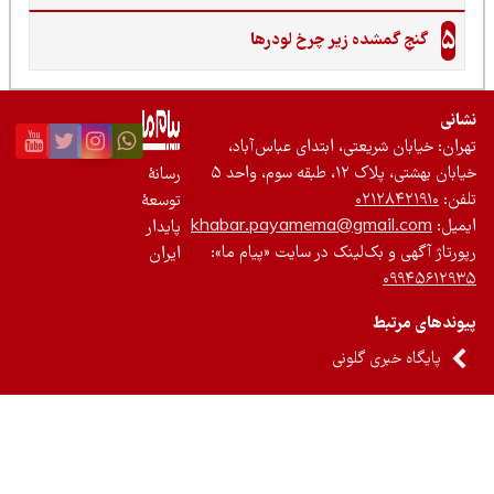
5
گنجِ گمشده زیر چرخ لودرها
نی
ان: خیابان شریعتی، ابتدای عباس‌آباد،
 بهشتی، پلاک ۱۲، طبقه سوم، واحد ۵
رسانۀ
ن:
۰۲۱۲۸۴۲۱۹۱۰
توسعۀ
یل:
khabar.payamema@gmail.com
پایدار
رتاژ آگهی و بک‌لینک در سایت «پیام ما»:
ایران
۰۹۹۴۵۶۱۲
ندهای مرتبط
پایگاه خبری گلونی