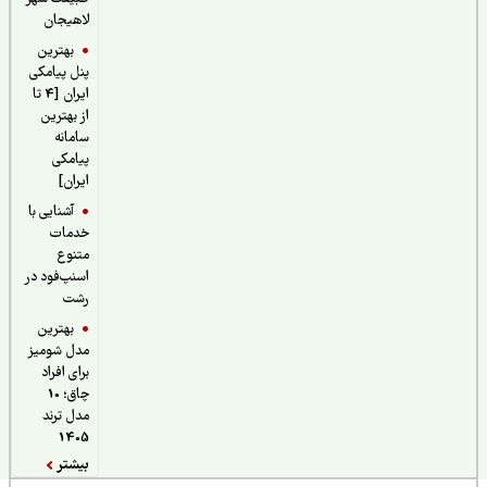
لاهیجان
بهترین
پنل پیامکی
ایران [4 تا
از بهترین
سامانه
پیامکی
ایران]
آشنایی با
خدمات
متنوع
اسنپ‌فود در
رشت
بهترین
مدل شومیز
برای افراد
چاق؛ 10
مدل ترند
1405
بیشتر