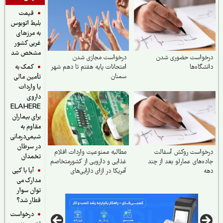
قیمت
بلیط اتوبوس
به مرزهای
غربی کشور
مشخص شد
خواست حضوری شدن
درخواست مجازی شدن
کمک به
شگاه‌ها
امتحانات پایه هفتم تا دهم شهر
سمنان
تأمین مالی
یا واردات
داروی
ELAHERE
برای بیماران
مقاوم به
شیمی‌درمانی
در سرطان
خواست روکش آسفالت
مطالبه ممنوعیت واردات اقلام
تخمدان
ه‌های عمارلو بعد از چند
غذایی و دارویی از کشورمتخاصم
آیا با کپی
ه
آمریکا در ازای دارایی‌های
مدارک می
آزادشده
توان سوار
قطار شد؟
درخواست