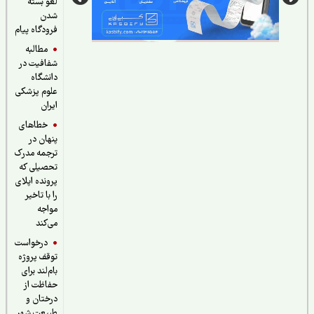
لغو بسته
شدن
فرودگاه پیام
مطالبه
شفافیت در
دانشگاه
علوم پزشکی
ایران
خطاهای
پنهان در
ترجمه مدرک
تحصیلی که
پرونده اپلای
را با تاخیر
مواجه
می‌کند
درخواست
توقف پروژه
بام‌لند برای
حفاظت از
درختان و
طبیعت شهر