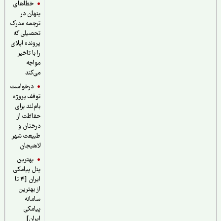
خطاهای
پنهان در
ترجمه مدرک
تحصیلی که
پرونده اپلای
را با تاخیر
مواجه
می‌کند
درخواست
توقف پروژه
بام‌لند برای
حفاظت از
درختان و
طبیعت شهر
لاهیجان
بهترین
پنل پیامکی
ایران [4 تا
از بهترین
سامانه
پیامکی
ایران]