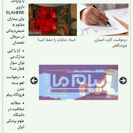
مجتمع
یا واردات
داروی
ELAHERE
برای بیماران
مقاوم به
شیمی‌درمانی
در سرطان
واست کارت اعتباری
اسناد جنایات را حفظ کنید!
تخمدان
وشگاهی
آیا با کپی
مدارک می
توان سوار
قطار شد؟
درخواست
لغو بسته
شدن
فرودگاه پیام
مطالبه
شفافیت در
دانشگاه
علوم پزشکی
ایران