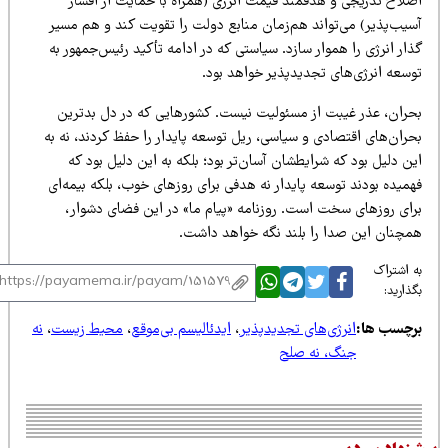
صلاح تدریجی و هدفمند قیمت انرژی (همراه با حمایت از اقشار
سیب‌پذیر) می‌تواند هم‌زمان منابع دولت را تقویت کند و هم مسیر
ار انرژی را هموار سازد. سیاستی که در ادامه تأکید رئیس‌جمهور به
وسعه انرژی‌های تجدیدپذیر خواهد بود.
حران، عذر غیبت از مسئولیت نیست. کشورهایی که در دل بدترین
حران‌های اقتصادی و سیاسی، ریل توسعه پایدار را حفظ کردند، نه به
ن دلیل بود که شرایطشان آسان‌تر بود؛ بلکه به این دلیل بود که
میده بودند توسعه پایدار نه هدفی برای روزهای خوب، بلکه بیمه‌ای
رای روزهای سخت است. روزنامه «پیام ما» در این فضای دشوار،
مچنان این صدا را بلند نگه خواهد داشت.
 اشتراک
ذارید:
رچسب ها:
انرژی‌های تجدیدپذیر
،
ایدئالیسم بی‌موقع
،
محیط زیست
،
نه
جنگ، نه صلح