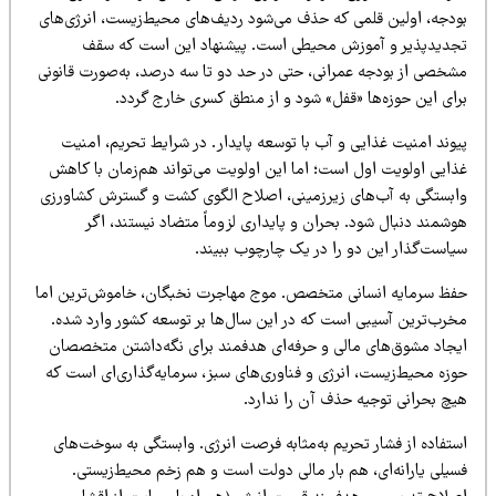
ودجه، اولین قلمی که حذف می‌شود ردیف‌های محیط‌زیست، انرژی‌های
جدیدپذیر و آموزش محیطی است. پیشنهاد این است که سقف
شخصی از بودجه عمرانی، حتی در حد دو تا سه درصد، به‌صورت قانونی
رای این حوزه‌ها «قفل» شود و از منطق کسری خارج گردد.
یوند امنیت غذایی و آب با توسعه پایدار. در شرایط تحریم، امنیت
ذایی اولویت اول است؛ اما این اولویت می‌تواند هم‌زمان با کاهش
ابستگی به آب‌های زیرزمینی، اصلاح الگوی کشت و گسترش کشاورزی
شمند دنبال شود. بحران و پایداری لزوماً متضاد نیستند، اگر
یاست‌گذار این دو را در یک چارچوب ببیند.
فظ سرمایه انسانی متخصص. موج مهاجرت نخبگان، خاموش‌ترین اما
خرب‌ترین آسیبی است که در این سال‌ها بر توسعه کشور وارد شده.
یجاد مشوق‌های مالی و حرفه‌ای هدفمند برای نگه‌داشتن متخصصان
وزه محیط‌زیست، انرژی و فناوری‌های سبز، سرمایه‌گذاری‌ای است که
یچ بحرانی توجیه حذف آن را ندارد.
ستفاده از فشار تحریم به‌مثابه فرصت انرژی. وابستگی به سوخت‌های
سیلی یارانه‌ای، هم بار مالی دولت است و هم زخم محیط‌زیستی.