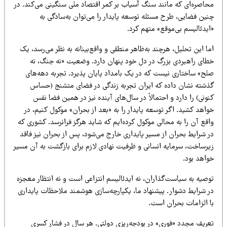
حاصره‌ای که مانند سنگ آسیاب بر کمر اقتصاد ملی سنگینی می‌کند. در
نین فضایی، طرح مسئله توسعه پایدار را می‌توان به‌سادگی به
یدئالیسم بی‌موقع» متهم کرد.
ا این تحلیل، هرچند به‌ظاهر منطقی و واقع‌بینانه به نظر می‌رسد، یک
طای راهبردی بزرگ در دل خود پنهان دارد. وضعیت «نه جنگ، نه
لح» ساختاری نیست که در یک بامداد پایان پذیرد. تجربه دهه‌های
ذشته نشان داده که ایران تجربه زندگی در فضای متشنج (حساس
ونی) را دارد و احتمالاً در سال‌های آینده نیز در همین فضا نفس
اهد کشید. اگر توسعه پایدار را به «بعد از بحران» موکول کنیم، در
قع آن را به محالی موکول کرده‌ایم که شاید هرگز فرانرسد. کشوری که
 شرایط بحران از مسیر پایداری خارج می‌شود، پس از بحران نیز فاقد
یرساخت، سرمایه انسانی و ظرفیت نهادی لازم برای بازگشت به آن مسیر
واهد بود.
صیه به سیاست‌گذاران، نه ایدئالیسم انتزاعی است و نه انتظار معجزه
ر شرایط دشوار. پیشنهاد ما، یکپارچه‌سازی هوشمند ملاحظات پایداری
ا الزامات بحران است.
عریف مجدد «فوری» در بودجه‌ریزی دولتی. هر سال در فشار کسری