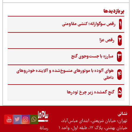
ربازدیدها
1
رقص سوگوارانه؛ کنشی مقاومتی
2
رقص عزا
3
مبارزه با جست‌وجوی گنج‌
هوای آلوده با موتورهای منسوخ‌شده و آلاینده خودروهای
4
داخلی
5
گنجِ گمشده زیر چرخ لودرها
نی
ان: خیابان شریعتی، ابتدای عباس‌آباد،
 بهشتی، پلاک ۱۲، طبقه اول، واحد ۱
رسانۀ