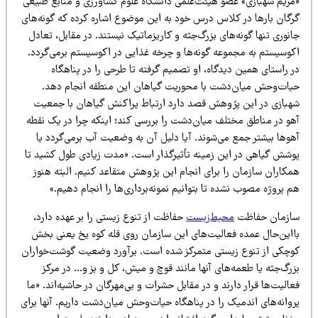
مریم شهبازی» عضو هیئت‌علمی دانشگاه علوم کشاورزی و منابع طبیعی
رگان بارها در کلاس درس خود به این موضوع اشاره کرده که گونه‌های
نوری تنها گونه‌های بزرگ‌جثه و کاریزماتیک نیستند. در مقابل، تعادل
کوسیستم به مجموعه گونه‌ها و چرخه غذایی در اکوسیستم برمی‌گردد.
 راستای همین دیدگاه، او تصمیم گرفته تا طرحی را در پناهگاه
یات‌وحش میان‌دشت با محوریت گیاهان این منطقه انجام دهد.
هبازی در این پژوهش قصد دارد ارتباط پراکنش گیاهان با جمعیت
هو در مناطق مختلف میان‌دشت را بررسی کند؛ اینکه چرا در یک نقطه
هوها بیشتر جمع می‌شوند. آیا دلیل آن به وضعیت آب برمی‌گردد یا
وشش گیاهی در این زمینه تأثیرگذار است. «مدت زیادی طول کشید تا
مکاران سازمان را برای انجام این پژوهش متقاعد کنیم. البته هنوز
 پروژه مصوب نشده تا بتوانیم نمونه‌برداری‌ها را انجام دهیم.»
ازمان حفاظت
محیط‌زیست
حفاظت از تنوع زیستی را بر عهده دارد،
ااین‌حال عمده فعالیت‌های این سازمان روی قله کوه یخ یعنی بخش
وچکی از تنوع زیستی متمرکز شده است. برآورد وضعیت گوشت‌خواران
رگ‌جثه یا طعمه‌های آنها مانند قوچ و میش، کل و بز و… در مرکز
الیت‌ها قرار دارند و در مقابل حشرات و بی‌مهرگان در حاشیه‌اند. «ما
وانه‌های اندمیک را در پناهگاه حیات‌وحش میان‌دشت داریم. آنها برای