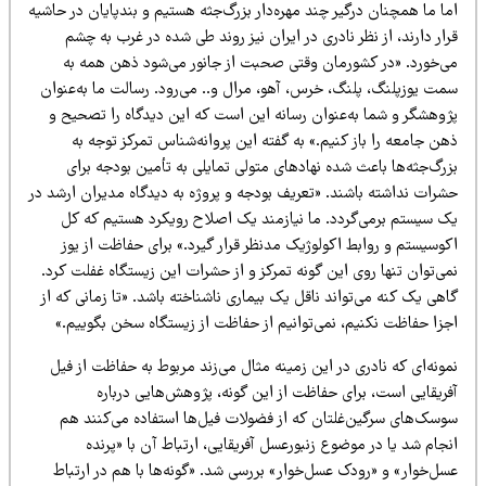
ا ما همچنان درگیر چند مهره‌دار بزرگ‌جثه هستیم و بندپایان در حاشیه
ار دارند، از نظر نادری در ایران نیز روند طی شده در غرب به چشم
ی‌خورد. «در کشورمان وقتی صحبت از جانور می‌شود ذهن همه به
مت یوزپلنگ، پلنگ، خرس، آهو، مرال و.. می‌رود. رسالت ما به‌عنوان
ژوهشگر و شما به‌عنوان رسانه این است که این دیدگاه را تصحیح و
ن جامعه را باز کنیم.» به گفته این پروانه‌شناس تمرکز توجه به
رگ‌جثه‌ها باعث شده نهادهای متولی تمایلی به تأمین بودجه برای
شرات نداشته باشند. «تعریف بودجه و پروژه به دیدگاه مدیران ارشد در
ک سیستم برمی‌گردد. ما نیازمند یک اصلاح رویکرد هستیم که کل
وسیستم و روابط اکولوژیک مدنظر قرار گیرد.» برای حفاظت از یوز
ی‌توان تنها روی این گونه تمرکز و از حشرات این زیستگاه غفلت کرد.
هی یک کنه می‌تواند ناقل یک بیماری ناشناخته باشد. «تا زمانی که از
جزا حفاظت نکنیم، نمی‌توانیم از حفاظت از زیستگاه سخن بگوییم.»
ونه‌ای که نادری در این زمینه مثال می‌زند مربوط به حفاظت از فیل
فریقایی است، برای حفاظت از این گونه، پژوهش‌هایی درباره
وسک‌های سرگین‌غلتان که از فضولات فیل‌ها استفاده می‌کنند هم
جام شد یا در موضوع زنبورعسل آفریقایی، ارتباط آن با «پرنده
سل‌خوار» و «رودک عسل‌خوار» بررسی شد. «گونه‌ها با هم در ارتباط