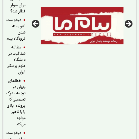
توان سوار
قطار شد؟
درخواست
لغو بسته
شدن
فرودگاه پیام
مطالبه
شفافیت در
دانشگاه
علوم پزشکی
ایران
خطاهای
پنهان در
ترجمه مدرک
تحصیلی که
پرونده اپلای
را با تاخیر
مواجه
می‌کند
درخواست