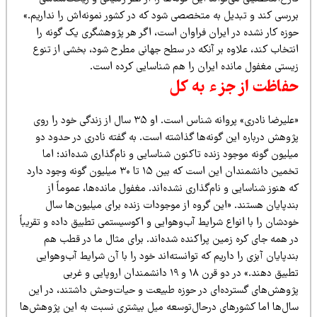
ررسی کند و تبدیل به متخصصی شود که در کشور نمونه‌اش را نداریم.»
وزه کار نشده در ایران فراوان است، اگر هر پژوهشگری یک گونه را
نتخاب کند، علاوه بر آنکه در سطح جهانی مطرح شود، بخشی از تنوع
یستی مغفول مانده ایران را هم شناسایی کرده است.
فاظت از جزء به کل
«علیرضا نادری» پروانه شناس است. او ۳۵ سال از زندگی خود را روی
ژوهش درباره این گونه‌ها گذاشته است. به گفته نادری در حدود دو
لیون گونه موجود زنده تاکنون شناسایی و نام‌گذاری شده‌اند؛ اما
تخمین دانشمندان این است که بین ۱۵ تا ۳۰ میلیون گونه وجود دارد
 هنوز شناسایی و نام‌گذاری نشده‌اند. مغفول مانده‌ها، عموماً از
دپایان هستند. «این گروه از موجودات زنده برای میلیون‌ها سال
دشان را با انواع شرایط آب‌وهوایی و اکوسیستمی تطبیق داده و تقریباً
ر همه جای کره زمین پراکنده شده‌اند. برای مثال ما در قطب هم
دپایان آبزی را داریم که توانسته‌اند خود را با آن شرایط آب‌وهوایی
تطبیق دهند.» در دو قرن ۱۸ و ۱۹ دانشمندان اروپایی و غربی
ژوهش‌های گسترده‌ای در حوزه طبیعت و حیات‌وحش داشتند، در این
ال‌ها اما کشورهای درحال‌توسعه میل بیشتری نسبت به این پژوهش‌ها