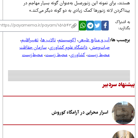
تند، برای نمونه این زنبورعسل به‌عنوان گونه بسیار مهاجم در
داکردن لانه زنبورها کمک زیادی به دو گونه دیگر می‌کند.»
 اشتراک
ذارید:
رچسب ها:
آب و منابع طبیعی
،
اکوسیستم
،
تالاب ها
،
تغییراقلیم
،
حیات‌وحش
،
دانشگاه علوم کشاورزی
،
سازمان حفاظت
محیط زیست
،
کشاورزی
،
محیط زیست
،
محیط‌زیست
نهاد سردبیر
اسرار محرابی در آرامگاه کوروش