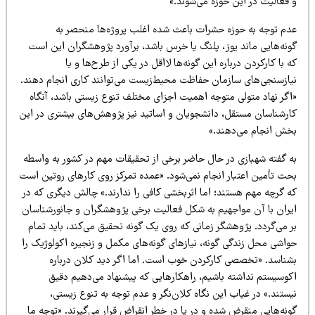
 فعالیت در این حوزه می‌شوند.»
دم توجه به حوزه حشرات باعث شده اغلب پروژه‌ها منحصر به
ونه‌هایی ماند یوز، پلنگ یا خرس باشد، برآورد پژوهشگران این است
 با کارکردن درباره این گونه‌ها لااقل در یکی از طرح‌ها و یا
یازسنجی‌های سازمان حفاظت محیط‌زیست می‌توانند کاری انجام دهند.
اگر نهاد متولی متوجه اهمیت اجزای مختلف تنوع زیستی باشد، آنگاه
ارشناسان مستقل، دانشجویان و اساتید نیز پژوهش‌های بیشتری در این
خش انجام می‌دهند.»
ه گفته شهبازی در حال حاضر برخی از تحقیقات مهم در کشور به واسطه
حث تأمین اعتبار انجام نمی‌شود. «عمده تمرکز روی کارهای روتین است
ه گرچه مهم هستند؛ اما اثربخشی کافی را ندارند.» چالش دیگری که در
یران با آن مواجهیم به شکل فعالیت برخی پژوهشگران و جانورشناسان
 می‌گردد. پژوهشگر زمانی که روی یک گونه تحقیق می‌کند، باید تمام
واشی محل زندگی گونه، نیازهای گونه‌های مکمل و زنجیره اکولوژیک را
شناسد. «تخصصی کارکردن خوب است. اما اگر دید کلان درباره
کوسیستم نداشته باشیم، راهکارهایی که پیشنهاد می‌دهیم دقیق
ستند.» در غیاب این نگاه کلان‌نگر و عدم توجه به تنوع زیستی،
نه‌هایی منقرض شده و در یا در خطر انقراض قرار می‌گیرند. «توجه ما