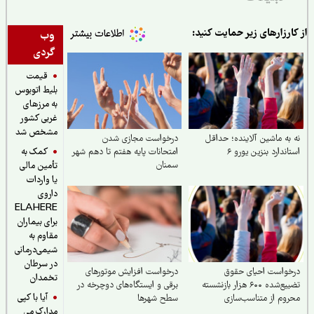
ارزارهای زیر حمایت کنید:
وب
گردی
قیمت
بلیط اتوبوس
به مرزهای
غربی کشور
مشخص شد
به ماشین آلاینده؛ حداقل
درخواست مجازی شدن
کمک به
اندارد بنزین یورو ۶
امتحانات پایه هفتم تا دهم شهر
سمنان
تأمین مالی
یا واردات
داروی
ELAHERE
برای بیماران
مقاوم به
شیمی‌درمانی
در سرطان
خواست احیای حقوق
درخواست افزایش موتورهای
تخمدان
تضییع‌شده ۶۰۰ هزار بازنشسته
برقی و ایستگاه‌های دوچرخه در
آیا با کپی
وم از متناسب‌سازی
سطح شهرها
مدارک می