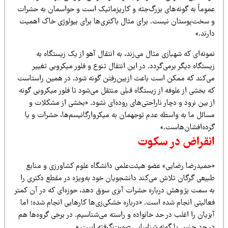
موماً به گونه‌های بزرگ‌جثه و کاریزماتیک است و حواسمان به حشرات
 سخت‌پوستان نیست. برای مثال باکتری‌ها برای بیولوژی خاک اهمیت
رند.»
ونه‌ای که شهبازی مثال می‌زند، به انتقال آهو از یک زیستگاه به
ستگاه دیگر برمی‌گردد. در این انتقال تنوع و فلور میکروبی تغییر
ی‌کند که ممکن است باعث ازبین‌رفتن گونه شود. در همین راستاست
 بخشی از علوفه از زیستگاه قبلی منتقل می‌شود تا فلور میکروبی گونه
 بین نرود و دچار ناراحتی‌های روده‌ای نشود. «بخشی از مشکلات و
سائل ما به واسطه عدم توجهمان به میکروارگانیسم‌ها، حشرات و یا
رده‌افشان‌هاست.»
نقراض در سکوت
حمیدرضا رضایی» عضو هیئت‌علمی دانشگاه علوم کشاورزی و منابع
بیعی گرگان تلاش می‌کند دانشجویان خود به‌ویژه در مقطع دکتری را
ه سمت پژوهش درباره حشرات آبزی سوق دهد، حوزه‌ای که در آن کمتر
الیتی انجام شده است. «درباره خشکی‌زی‌ها کارهایی انجام شده؛ اما
زیان را اغلب در حد خانواده و راسته می‌شناسیم. در برخی گروه‌ها هم
ر حد جنس یا گونه شناسایی صورت‌گرفته است.»