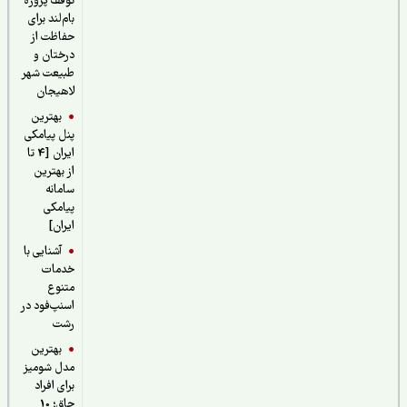
توقف پروژه
بام‌لند برای
حفاظت از
درختان و
طبیعت شهر
لاهیجان
بهترین
پنل پیامکی
ایران [4 تا
از بهترین
سامانه
پیامکی
ایران]
آشنایی با
خدمات
متنوع
اسنپ‌فود در
رشت
بهترین
مدل شومیز
برای افراد
چاق؛ 10