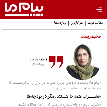
لب مرتبط
نظر کاربران
پربازدیدها
حیط زیست
فاطمه باباخانی
روزنامه‌نگار
پیام ما» وضعیت پژوهش درباره حشرات در ایران را، در اردیبهشت که
اه «گرده افشان»هاست بررسی می‌کند
شــــــرات همه‌جا هستند، مگر در بودجه‌ها
لیرضا نادری» پروانه‌شناس: تا زمانی که از اجزا حفاظت نکنیم،