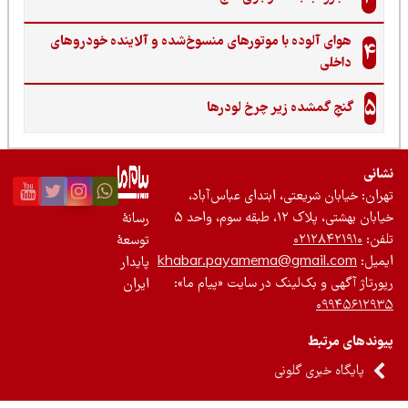
هوای آلوده با موتورهای منسوخ‌شده و آلاینده خودروهای
4
داخلی
5
گنجِ گمشده زیر چرخ لودرها
نی
ان: خیابان شریعتی، ابتدای عباس‌آباد،
 بهشتی، پلاک ۱۲، طبقه سوم، واحد ۵
رسانۀ
ن:
۰۲۱۲۸۴۲۱۹۱۰
توسعۀ
یل:
khabar.payamema@gmail.com
پایدار
رتاژ آگهی و بک‌لینک در سایت «پیام ما»:
ایران
۰۹۹۴۵۶۱۲
ندهای مرتبط
پایگاه خبری گلونی