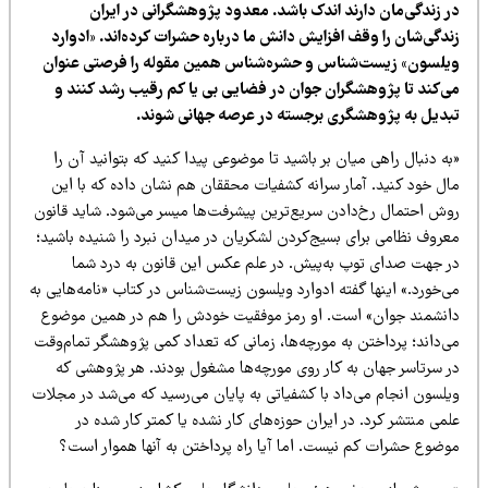
ر زندگی‌مان دارند اندک باشد. معدود پژوهشگرانی در ایران
ندگی‌شان را وقف افزایش دانش ما درباره حشرات کرده‌اند. «ادوارد
یلسون» زیست‌شناس و حشره‌شناس همین مقوله را فرصتی عنوان
ی‌کند تا پژوهشگران جوان در فضایی بی یا کم رقیب رشد کنند و
بدیل به پژوهشگری برجسته در عرصه جهانی شوند.
ه دنبال راهی میان بر باشید تا موضوعی پیدا کنید که بتوانید آن را
ال خود کنید. آمار سرانه کشفیات محققان هم نشان داده که با این
وش احتمال رخ‌دادن سریع‌ترین پیشرفت‌ها میسر می‌شود. شاید قانون
عروف نظامی برای بسیج‌کردن لشکریان در میدان نبرد را شنیده باشید؛
ر جهت صدای توپ به‌پیش. در علم عکس این قانون به درد شما
‌خورد.» اینها گفته ادوارد ویلسون زیست‌شناس در کتاب «نامه‌هایی به
انشمند جوان» است. او رمز موفقیت خودش را هم در همین موضوع
ی‌داند؛ پرداختن به مورچه‌ها، زمانی که تعداد کمی پژوهشگر تمام‌وقت
ر سرتاسر جهان به کار روی مورچه‌ها مشغول بودند. هر پژوهشی که
یلسون انجام می‌داد با کشفیاتی به پایان می‌رسید که می‌شد در مجلات
می منتشر کرد. در ایران حوزه‌های کار نشده یا کمتر کار شده در
وضوع حشرات کم نیست. اما آیا راه پرداختن به آنها هموار است؟