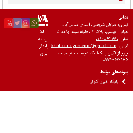
نی
ان: خیابان شریعتی، ابتدای عباس‌آباد،
 بهشتی، پلاک ۱۲، طبقه سوم، واحد ۵
رسانۀ
ن:
۰۲۱۲۸۴۲۱۹۱۰
توسعۀ
یل:
khabar.payamema@gmail.com
پایدار
رتاژ آگهی و بک‌لینک در سایت «پیام ما»:
ایران
۰۹۹۴۵۶۱۲
ندهای مرتبط
پایگاه خبری گلونی