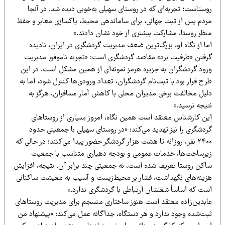
وستاست؛ تجربه‌ای که در روستای سهیلی به‌خوبی دیده شد. در آنجا
ردم پس از ثبت جهانی، برای ساماندهی محیط، پاکسازی معابر و حفظ
نظر روستا، مشارکت بیشتری از خود نشان دادند.»
ا از نگاه او، بزرگ‌ترین ضعف مدیریت گردشگری در ایران، نادیده
رفتن «ظرفیت برد» مقاصد گردشگری است: «تجربه ناموفق مدیریت
رود گردشگران به جزیره هرمز نمونه‌ای از همین مشکل است. در این
ح قرار بود با ثبت‌نام گردشگران، تعداد ورودی‌ها کنترل شود، اما به
لیل مخالفت برخی مدیران محلی با کاهش آمار مسافران، هرگز به
یجه نرسید.»
ین کارشناس معتقد است همین نگاه، امروز بسیاری از روستاهای
ردشگری را نیز تهدید می‌کند: «در روستای سهیلی با جمعیتی حدود
۲۴۰۰ نفر، روزانه تا هشت هزار گردشگر حضور پیدا می‌کنند؛ در حالی که
یرساخت‌ها، خدمات عمومی و بودجه دهیاری متناسب با جمعیت
اکن روستا تعریف شده است، نه جمعیتی چند برابر آن. نتیجه، افزایش
زینه‌های نگهداشت، فشار بر محیط‌زیست و آسیب به معیشت ساکنانی
ست که اساساً شغلشان ارتباطی با گردشگری ندارد.»
ابدین‌زاده معتقد است هنوز ساختاری منسجم برای مدیریت روستاهای
بت‌شده وجود ندارد و هر دستگاه، جداگانه عمل می‌کند: «پیشنهاد من