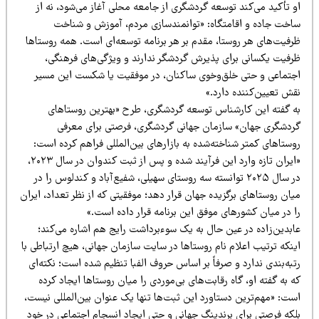
 تأکید می‌کند توسعه گردشگری از جامعه محلی آغاز می‌شود، نه از
اخت جاده و اقامتگاه: «توانمندسازی مردم، آموزش و شناخت
رفیت‌های هر روستا، مقدم بر هر برنامه توسعه‌ای است. همه روستاها
رفیت یکسانی برای پذیرش گردشگر ندارند و ویژگی‌های فرهنگی،
جتماعی و حتی خلق‌وخوی ساکنان، در موفقیت یا شکست این مسیر
قش تعیین‌کننده دارد.»
ه گفته این کارشناس توسعه گردشگری، طرح «بهترین روستاهای
ردشگری جهان» سازمان جهانی گردشگری، فرصتی برای معرفی
ستاهای کمتر شناخته‌شده به بازارهای بین‌المللی فراهم کرده است:
«ایران تازه وارد این فرآیند شده و پس از ثبت کندوان در سال ۲۰۲۳،
در سال ۲۰۲۵ توانسته سه روستای سهیلی، شفیع‌آباد و کندلوس را در
ان روستاهای برگزیده جهان قرار دهد؛ موفقیتی که از نظر تعداد، ایران
ا در میان کشورهای موفق این برنامه قرار داده است.»
ابدین‌زاده در عین حال به یک سوءبرداشت رایج هم اشاره می‌کند؛
نکه ترتیب اعلام نام روستاها در سایت سازمان جهانی، هیچ ارتباطی با
به‌بندی ندارد و صرفاً بر اساس حروف الفبا تنظیم شده است؛ نکته‌ای
 به گفته او، گاه رقابت‌های بی‌موردی را میان روستاها ایجاد کرده
ست: «مهم‌ترین دستاورد این ثبت‌ها تنها یک عنوان بین‌المللی نیست،
لکه فرصتی برای برندینگ جهانی و حتی ایجاد انسجام اجتماعی در خود