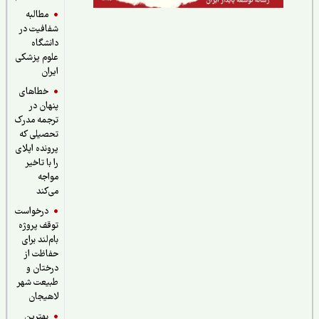
مطالبه
شفافیت در
دانشگاه
علوم پزشکی
ایران
خطاهای
پنهان در
ترجمه مدرک
تحصیلی که
پرونده اپلای
را با تاخیر
مواجه
می‌کند
درخواست
توقف پروژه
بام‌لند برای
حفاظت از
درختان و
طبیعت شهر
لاهیجان
بهترین