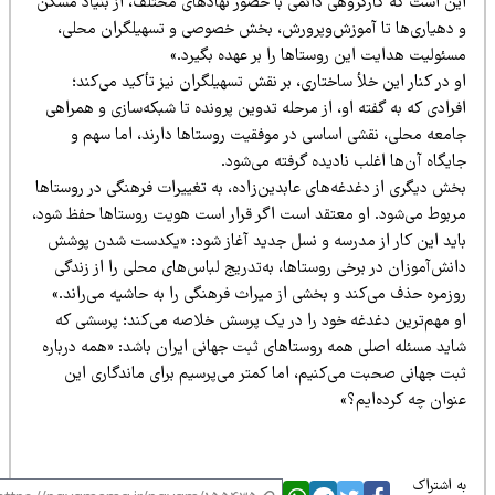
ین است که کارگروهی دائمی با حضور نهادهای مختلف، از بنیاد مسکن
 دهیاری‌ها تا آموزش‌وپرورش، بخش خصوصی و تسهیلگران محلی،
سئولیت هدایت این روستاها را بر عهده بگیرد.»
 در کنار این خلأ ساختاری، بر نقش تسهیلگران نیز تأکید می‌کند؛
رادی که به گفته او، از مرحله تدوین پرونده تا شبکه‌سازی و همراهی
امعه محلی، نقشی اساسی در موفقیت روستاها دارند، اما سهم و
یگاه آن‌ها اغلب نادیده گرفته می‌شود.
خش دیگری از دغدغه‌های عابدین‌زاده، به تغییرات فرهنگی در روستاها
ربوط می‌شود. او معتقد است اگر قرار است هویت روستاها حفظ شود،
اید این کار از مدرسه و نسل جدید آغاز شود: «یکدست شدن پوشش
نش‌آموزان در برخی روستاها، به‌تدریج لباس‌های محلی را از زندگی
وزمره حذف می‌کند و بخشی از میراث فرهنگی را به حاشیه می‌راند.»
و مهم‌ترین دغدغه خود را در یک پرسش خلاصه می‌کند؛ پرسشی که
اید مسئله اصلی همه روستاهای ثبت جهانی ایران باشد: «همه درباره
بت جهانی صحبت می‌کنیم، اما کمتر می‌پرسیم برای ماندگاری این
نوان چه کرده‌ایم؟»
 اشتراک