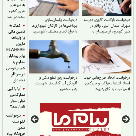
به مرزهای
غربی کشور
مشخص شد
واست بازگشت کاربری مدرسه
درخواست یکسان‌سازی
کمک به
ک آسمان البرز، واقع در
پرداختی‌ها در کارکنان شهرداری‌ها
 گرمدره، از هنرستان به
با قراردادهای مختلف (کارمندی،
تأمین مالی
تان
کارگری)
یا واردات
داروی
ELAHERE
برای بیماران
مقاوم به
شیمی‌درمانی
در سرطان
واست ایجاد طرح‌هایی جهت
درخواست رفع قطع مکرر و
تخمدان
اد اشتغال فراگیر و جلوگیری
آلودگی آب آشامیدنی شهرستان
آیا با کپی
مهاجرت به کلان‌شهرها
بندر ماهشهر
مدارک می
توان سوار
قطار شد؟
درخواست
لغو بسته
شدن
فرودگاه پیام