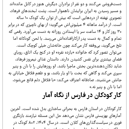
ت‌فروشی می‌کنند و دو نفر از برادران دیگرش هنوز در کابل مانده‌اند
 مسیر رسیدن به ایران برایشان ناهموار است. پشت لبخندهای فرهاد،
تصویری نهفته از دردهایی است که بیش از توان یک کودک ۱۰ ساله
است. از درآمد ماهانه‌ ۴ میلیونی‌اش می‌گوید؛ از بهای ناچیزی که در برابر
۳۰ روز کار و ۱۴ ساعت سر پا ایستادن روزانه به دست می‌آورد. رقمی که
ام و کمال به دست پدر ازکارافتاده‌اش می‌رسد. با لحن کودکانه اما
لخ می‌گوید، بی‌وقفه کار می‌کند چون خانه‌شان خیلی کوچک است.
‌توان تصور کرد که خانواده‌ «یازده نفره» او در کنج یک اتاق، رویای
ضای بیشتری برای نفس کشیدن دارند. داستان غذای نیمروز فرهاد،
ید تکان‌دهنده‌ترین بخش ماجرا باشد. او روزهایش را با نان و پنیر
ری می‌کند و گاهی که بخت با او یار باشد، بو و طعم فلافل خیابانی به
نش می‌نشیند. صادقانه اعتراف می‌کند: «با فلافل دلم قانع می‌شود،
ا با نان و پنیر نه.»
ار کودکان در فارس از نگاه آمار
ار کودکان در استان فارس به بحرانی ساختاری بدل شده است. آخرین
مارهای بهزیستی فارس نشان می‌دهد حل این مسئله نیازمند بازنگری
فوری در سیاست‌گذاری‌های کلان است. در سال ۱۴۰۴، ۸۰۲ کودک در