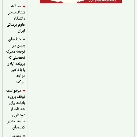
مطالبه
شفافیت در
دانشگاه
علوم پزشکی
ایران
خطاهای
پنهان در
ترجمه مدرک
تحصیلی که
پرونده اپلای
را با تاخیر
مواجه
می‌کند
درخواست
توقف پروژه
بام‌لند برای
حفاظت از
درختان و
طبیعت شهر
لاهیجان
بهترین