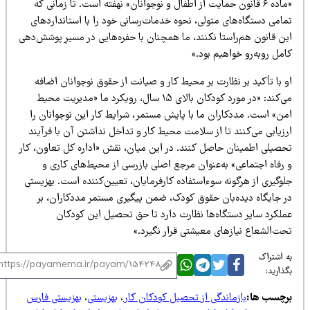
«ماده ۶ قانون حمایت از اطفال و نوجوانان» نهفته است. تا زمانی که
مامی دستگاه‌های متولی، نحوه خدمات‌رسانی خود را با استانداردهای
ن قانون هم‌راستا نکنند، ما همچنان با حفره‌هایی در مسیرِ پوشش‌دهی
مل روبه‌رو خواهیم بود.»
 با تأکید بر نظارت بر محیط کار و صیانت از حقوق نوجوانان اضافه
می‌کند: «در مورد کودکان بالای ۱۵ سال، رویکرد ما «مدیریت محیط
من» است. مددکاران ما با پایش مستمر، شرایط کار این نوجوانان را
زیابی می‌کنند تا از سلامت محیط کار و تداخل نداشتن آن با فرآیند
حصیلی اطمینان حاصل کنند. در این میان، نقش «اداره کل تعاون، کار
 رفاه اجتماعی» به‌عنوان مرجع اصلی بازرسی از محیط‌های کاری و
وگیری از هرگونه سوءاستفاده کارفرمایان، تعیین‌کننده است. بهزیستی
ر جایگاه دیده‌بان حقوق کودک، ضمن پیگیری مستمر مددکاران، بر
ملکرد سایر دستگاه‌ها نظارت دارد تا حق تحصیل این کودکان
حت‌الشعاع نیازهای معیشتی قرار نگیرد.»
 اشتراک
ذارید:
رچسب ها:
بازماندگی از تحصیل کودکان کار
،
بهزیستی
،
بهزیستی فارس