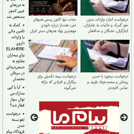
به مرزهای
غربی کشور
مشخص شد
واست اجازه واردات بدون
نجات تنها کانون رسمی هنرهای
کمک به
گمرک و مالیات به جانبازان،
ملی؛ هشدار درباره نابودی
ارگران، نخبگان و مدافعان
مهم‌ترین نهاد هنرهای سنتی ایران
تأمین مالی
ور
یا واردات
داروی
ELAHERE
برای بیماران
مقاوم به
شیمی‌درمانی
در سرطان
واست برخورد با حسن
درخواست بیمه تکمیلی برای
تخمدان
انی و محمدجواد ظریف و
بیکاران و افرادی که یارانه
آیا با کپی
اس آخوندی
نمی‌گیرند
مدارک می
توان سوار
قطار شد؟
درخواست
لغو بسته
شدن
فرودگاه پیام