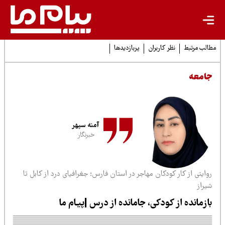
لب مرتبط
نظر کاربران
پربازدیدها
امعه
آمنه سپهر
خبرنگار
ایتی از کار کودکان مهاجر در استان فارس؛ جغرافیای درد از کابل تا
یراز
ازمانده از کودکی، جامانده از درس |پیـام ما