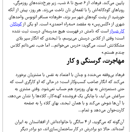
پایین می‌کند. فرهاد، از ۶ صبح تا ۸ شب، زیر چرخ‌دنده‌های روزمرگی،
یاهای کودکانه‌اش را با لقمه‌ای نان تاخت می‌زند. هر روز، پیش از آنکه
ورشید از پشت کوه‌های شهر سر بزند، «فرهاد» مسافر اتوبوس واحدهای
هری از «کَتَس‌بِس» به مقصد «سه‌راه احمدی» است. او یکی از
کودکان
ر شیراز
است که نامش در فهرست هیچ مدرسه‌ای درست ثبت نشده
ست؛ وقتی از کلاس درسش می‌پرسم، با لبخندی که انگار سپر بلای
شکلاتش است، می‌گوید: «درس می‌خوانم… اما خب، نمی‌دانم کلاس
ندم هستم.»
هاجرت، گرسنگی و کار
هاد بی‌وقفه می‌خندد و چنان با اعتماد به نفس با مشتریان برخورد
ی‌کند که انگار صاحب کسب‌وکار است؛ در حالی که او کارگری است که
تی دستمزدش به بهای روزمزد هم حساب نمی‌شود. وقتی مشتری به
اغش می‌آید، با چابکی یک فروشنده‌ کهنه‌کار، کلاه‌ها را نشان می‌دهد،
 آن‌ها شوخی می‌کند و با همان لبخند، بهای کلاه را به صفحه
ارت‌خوان می‌دهد و تمام…
آن‌گونه که می‌گوید، از ۴ سالگی با خانواده‌اش از افغانستان به ایران
ده‌اند. حالا دو برادرش در کار ساختمان‌سازی‌اند، دو برادر دیگر