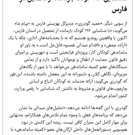
ارس
ز سویی دیگر، «حمید گودرزی»، مدیرکل بهزیستی فارس به «پیام ما»
می‌گوید: «با شناسایی ۱۹۲ کودک بازمانده از تحصیل در استان فارس،
نون با واقعیتی روبه‌رو هستیم که نه با بخشنامه‌های اداری، بلکه با یک
راده‌ جمعی» و «اقدام میدانی همسو» قابل‌حل است.» به باور او
اماندهی کودکان کار، پروژه‌ای فرابخشی است و «بهزیستی بر اجرای
یق قانون حمایت از اطفال و نوجوانان تأکید دارد و از تمامی
تگاه‌های عضو کمیته ساماندهی می‌خواهد تا با عبور از نگاه‌های
یره‌ای، نگاهی کلان و دلسوزانه به این معضل داشته باشند». این‌طور
ه گودرزی می‌گوید، ارائه خدمات به کودکان اتباع بر اساس
چارچوب‌های قانونی و مشروط به داشتن کد شناسایی ۱۰ رقمی وزارت
شور انجام می‌شود.
درزی با این گفته‌ها ادامه می‌دهد: «تحلیل‌های میدانی ما نشان
‌دهد که برنامه‌های فعلی با وجود تمام تلاش‌های همکارانم، به‌تنهایی
رای مهار کامل این بحران کافی نیست. ریشه این کاستی در نبود
م‌سویی دستورالعمل‌های داخلی ارگان‌های عضو «کمیته ساماندهی» با