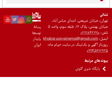
نی
ان: خیابان شریعتی، ابتدای عباس‌آباد،
 بهشتی، پلاک ۱۲، طبقه سوم، واحد ۵
رسانۀ
ن:
۰۲۱۲۸۴۲۱۹۱۰
توسعۀ
یل:
khabar.payamema@gmail.com
پایدار
رتاژ آگهی و بک‌لینک در سایت «پیام ما»:
ایران
۰۹۹۴۵۶۱۲
ندهای مرتبط
پایگاه خبری گلونی