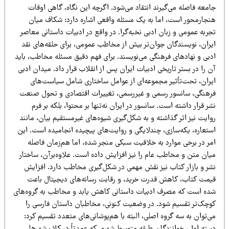
معه فاصله می‌گیرند انتقاد می‌شود. اگرچه این نگاه، گاهی اوقات
نجارمحور است، اما به یک مسئله واقعی اشاره دارد: شکاف میان
ربه عمومی و زبان ادبی نخبه‌گرا. در واقع در ادبیات داستانی معاصر
یران، نویسندگان جوان‌تر بیش از مخاطب عمومی، برای حلقه‌های نقد
دبی و نهادهای فرهنگی می‌نویسند. برای فهم دقیق مسئله مخاطب، باید
 را در بستر تاریخی ادبیات ایران پس از انقلاب قرار داد. میدان ادبی
یران، تحت‌تأثیر مجموعه‌ای از عوامل ساختاری شامل سیاست‌های
رهنگی، سانسور رسمی و غیررسمی، تغییرات اقتصادی و تحول صنعت
ر قرار داشته است. سانسور در ایران نه‌تنها بر محتوا، بلکه بر فرم
ایت نیز اثر گذاشته و به شکل‌گیری شیوه‌های غیرمستقیم بیان، مانند
ستعاره، یکه‌سازی، چندلایگی و روایت‌های پیچیده انجامیده است. این
مر در برخی موارد به خلاقیت سبکی منجر شده، اما هم‌زمان فاصله
یان متن و مخاطب عام را نیز افزایش داده است. علاوه‌برآن، ساختار
شر و بازار کتاب نیز نقش مهمی در شکل‌گیری مخاطب دارد. افزایش
یمت کتاب، کاهش قدرت خرید، و رقابت رسانه‌های دیجیتال باعث
ده است که مصرف ادبیات داستانی کاهش یابد و مخاطب به گروه‌های
وچک‌تر تقسیم شود. در وضعیت کنونی، مخاطبان داستان فارسی را
‌توان به سه گروه اصلی، البته با هم‌پوشانی‌های متعدد تقسیم کرد: