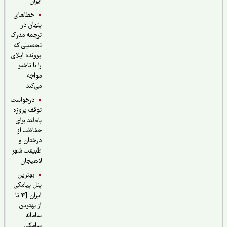
ایران
خطاهای
پنهان در
ترجمه مدرک
تحصیلی که
پرونده اپلای
را با تاخیر
مواجه
می‌کند
درخواست
توقف پروژه
بام‌لند برای
حفاظت از
درختان و
طبیعت شهر
لاهیجان
بهترین
پنل پیامکی
ایران [4 تا
از بهترین
سامانه
پیامکی