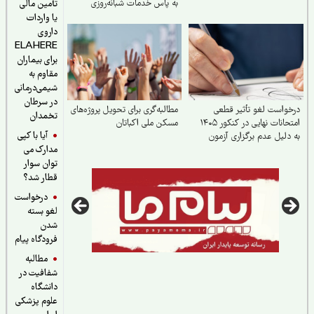
به پاس خدمات شبانه‌روزی
تأمین مالی
ایشان
یا واردات
داروی
ELAHERE
برای بیماران
مقاوم به
شیمی‌درمانی
در سرطان
واست لغو تأثیر قطعی
مطالبه‌گری برای تحویل پروژه‌های
تخمدان
امتحانات نهایی در کنکور ۱۴۰۵
مسکن ملی اکباتان
آیا با کپی
دلیل عدم برگزاری آزمون
مدارک می
حد
توان سوار
قطار شد؟
درخواست
لغو بسته
شدن
فرودگاه پیام
مطالبه
شفافیت در
دانشگاه
علوم پزشکی