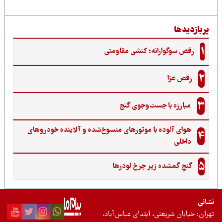
ربازدیدها
1
رقص سوگوارانه؛ کنشی مقاومتی
2
رقص عزا
3
مبارزه با جست‌وجوی گنج‌
هوای آلوده با موتورهای منسوخ‌شده و آلاینده خودروهای
4
داخلی
5
گنجِ گمشده زیر چرخ لودرها
نی
ان: خیابان شریعتی، ابتدای عباس‌آباد،