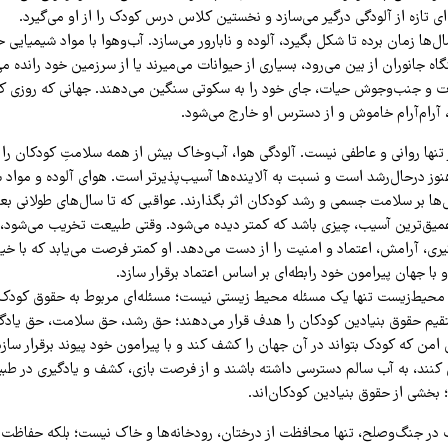
یه‌ای تازه از آلودگی درگیر می‌سازد و نخستین کلاس درس کودک را از او می‌گیرد.
‌ها زمان برده تا شکل بگیرد، آلوده و نابارور می‌سازد. آب‌وهوا با مواد شیمیایی ح
گاه جانوران از بین می‌رود، بسیاری از حیوانات می‌میرند یا از سرزمین خود رانده 
ات و جنب‌وجوش حیات، جای خود را به سکوتی سنگین می‌دهند. جهانی که روزی ک
 آرام‌آرام خاموش و از دسترس او خارج می‌شود.
تنها روانی و عاطفی نیست. آلودگی هوا، آب‌وخاک بیش از همه سلامتِ کودکان را ت
وز درحال‌رشد است و نسبت به آلاینده‌ها آسیب‌پذیرتر است. هوای آلوده و مواد س
ها بر سلامت جسمی و رشد کودکان اثر بگذارند. عواقبی که تا سال‌های طولانی بع
 عمیق‌ترین آسیب، چیزی باشد که کمتر دیده می‌شود. وقتی طبیعت تخریب می‌شود،
یری، آرامش، اعتماد و امنیت را از دست می‌دهد. او کمتر فرصت می‌یابد که با خیا
 با جهان پیرامون خود رابطه‌ای بر اساس اعتماد برقرار سازد.
 محیط‌زیست تنها یک مسئله محیط زیستی نیست؛ مسئله‌ای مربوط به حقوق کودک
قیم حقوق بنیادین کودکان را هدف قرار می‌دهند؛ حق رشد، حق سلامت، حق یادگ
امن که کودک بتواند در آن جهان را کشف کند و با پیرامون خود پیوند برقرار ساز
نند، به آب سالم دسترسی داشته باشند و از فرصت بازی، کشف و یادگیری در طبیع
؛ بخشی از حقوق بنیادین کودکان‌اند.
در جنگ‌وصلح، تنها محافظت از درختان، رودخانه‌ها و خاک نیست؛ بلکه حفاظت 