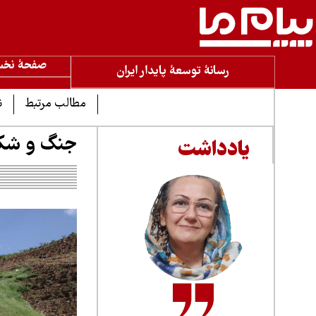
صفحۀ نخ
رسانۀ توسعۀ پایدار ایران
مطالب مرتبط
ن
جنگ و شکست
یادداشت