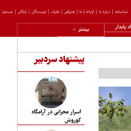
شناسنامه
دربارهٔ ما
ارتباط با ما
همراهی
نظرات
نویسندگان
بایگانی
جستجو
د پایدار
بیشتر
پیشنهاد سردبیر
اسرار محرابی در آرامگاه
کوروش