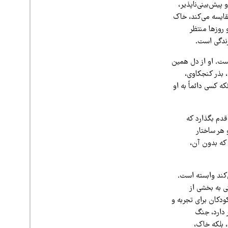
یش‌بینی‌ناپذیر،
مقایسه می‌کند، خاک
 روزها منتظر
زندگی است.
است. او از دل همین
 بذر کنجکاوی،
 کسی دائماً به او
قدم بگذارد که
 هر ساختار
که بدون آن،
کند وابسته است.
 به بخشی از
ودکان برای تجربه و
 دارد، جنگ
، بلکه خاک،