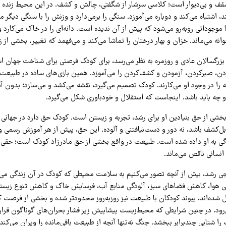
ف و بی‌دیوار است؛ کلاسی سرشار از شگفتی، چالش و کشف. در این محیط زنده و پ
 اشتباه می‌کند و دوباره می‌آموزد. سنگی را برمی‌دارد و وزنش را با سنگی دیگر 
با موجوداتی روبه‌رو می‌شود که پیش از آن ندیده است. دانه‌ای را در خاک می‌کارد و
ه می‌ماند. خزان و بهار درختان را تماشا می‌کند و می‌فهمد که تغییر، بخشی از 
ی بزرگسالان عادی و روزمره به نظر می‌رسد، برای کودک فرصتی برای شناخت جهان 
ردن، صبرکردن، آزمودن و کشف‌کردن را می‌آموزد. همین بازی‌های ساده در طبیعت،
ا در وجود او می‌کارند. کودک تصمیم می‌گیرد، نقشه می‌کشد و می‌سازد؛ بدون آنکه
و چه باید باشد. اینجاست که استقلال و خودباوری شکل می‌گیرد.
شی از حق بنیادین او برای رشد، تجربه و زیستن است. کودک حق دارد در جهانی 
ابل‌کشف باشد، نه دور و دست‌نیافتنی و آلوده. این حق، پیش از هر آموزش رسمی و
ندگی به او داده شده است. طبیعت در واقع بخشی از حق مادرزاد کودک است؛ حقی 
 انسانی ناقص می‌ماند.
جی رشد، بیش از آنچه تصور می‌کنیم به سلامت محیطی که کودک در آن زندگی می‌
گی هوا، کاهش فضاهای سبز، آلودگی منابع آب، فرسایش خاک و کاهش تنوع زیستی
 شده‌اند، پیوند کودکان با طبیعت نیز روزبه‌روز محدودتر شده و بخشی از فرصت ک
رود. در چنین شرایطی که محیط‌زیست پیشاپیش زیر فشار بحران‌های گوناگون قرار
 را شتابی چندبرابر ببخشد. جنگ نه‌تنها آنچه از طبیعت باقی‌مانده را ویران می‌کند