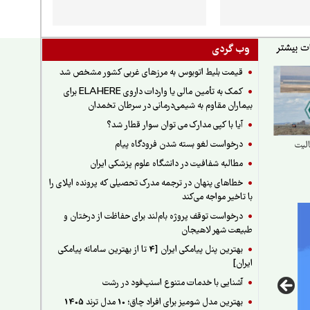
وب گردی
قیمت بلیط اتوبوس به مرزهای غربی کشور مشخص شد
کمک به تأمین مالی یا واردات داروی ELAHERE برای
بیماران مقاوم به شیمی‌درمانی در سرطان تخمدان
آیا با کپی مدارک می توان سوار قطار شد؟
درخواست لغو بسته شدن فرودگاه پیام
لیت
مطالبه شفافیت در دانشگاه علوم پزشکی ایران
خطاهای پنهان در ترجمه مدرک تحصیلی که پرونده اپلای را
با تاخیر مواجه می‌کند
درخواست توقف پروژه بام‌لند برای حفاظت از درختان و
طبیعت شهر لاهیجان
بهترین پنل پیامکی ایران [4 تا از بهترین سامانه پیامکی
ایران]
آشنایی با خدمات متنوع اسنپ‌فود در رشت
بهترین مدل شومیز برای افراد چاق؛ 10 مدل ترند 1405