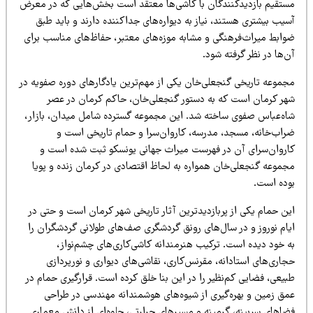
ستقیم بازدیدکنندگان با کاشی‌ها معتقد است بخش‌هایی که در معرض
یب بیشتری هستند، نیاز به دیواره‌های جداکننده دارند و باید طبق
وابط میراث‌فرهنگی و مشابه موزه‌های معتبر، حفاظ‌های مناسب برای
‌ها در نظر گرفته شود.
جموعه تاریخی گنجعلی‌خان یکی از مهم‌ترین یادگارهای دوره صفویه در
هر کرمان است که به دستور گنجعلی‌خان، حاکم کرمان در عصر
اه‌عباس صفوی ساخته شد. این مجموعه گسترده شامل میدان، بازار،
راب‌خانه، مسجد، مدرسه، کاروان‌سرا و حمام تاریخی است و
اروان‌سرای آن در فهرست میراث جهانی یونسکو ثبت شده است و
جموعه گنجعلی‌خان همواره به لحاظ اقتصادی در کرمان زنده و پویا
وده است.
ین حمام یکی از پربازدیدترین آثار تاریخی شهر کرمان است و حتی در
یام نوروز و در سال‌های رونق گردشگری صف‌های طولانی گردشگران را
ه خود دیده است. ترکیب هنرمندانه کاشی‌کاری‌های چشم‌نواز،
اری‌های استادانه، مقرنس‌کاری، نقاشی‌های دیواری و نورپردازی
یعی، فضایی کم‌نظیر را در این بنا خلق کرده است. قرارگیری حمام در
مق زمین و بهره‌گیری از شیوه‌های هوشمندانه مهندسی در طراحی
ضاهای سربینه، گرمینه و مسیرهای حرارتی، جلوه‌ای از دانش معماری