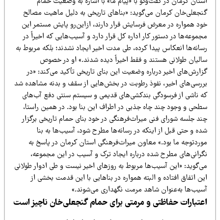
تان کرمان در گفت‌وگو با «پیام ما» با اشاره به وضعیت حمام
نجعلی‌خان کرمان می‌گوید: «بناهای تاریخی به دلیل ماهیت مصالح
ود همواره در معرض فرسایش قرار دارند، ازاین‌رو پایش مستمر این
موعه‌ها در دستور کار اداره کل قرار دارد و آسیب‌هایی که اخیراً در
سانه‌ها انعکاس پیدا کرده، طی مدت اخیر ایجاد نشدند؛ بلکه مربوط به
الیان طولانی هستند و فقط اخیراً دیده شدند.» او در خصوص
زارش‌های اخیر درباره وضعیت این بنای تاریخی تأکید می‌کند: «در
ررسی‌های اخیر، نفوذ رطوبت در بخش‌هایی از سقف و بدنه مشاهده شد
ه ناشی از فرسودگی بندکشی‌های قدیمی و سیستم سنتی دفع آب‌های
طحی و وجود چند چاه جذبی در اطراف این بنا بود. در همین راستا،
ند جلسه شورای فنی میراث‌فرهنگی در خود بنای حمام تاریخی برگزار
ه و حتی قبل از اینکه در رسانه‌ها مطرح شود، آسیب‌ها به بنا
وردتوجه ما بود.» معاون میراث‌فرهنگی استان کرمان در پاسخ به
گرانی‌های مطرح شده درباره ایجاد ترک و آسیب در این مجموعه،
ی‌گوید: «این آسیب‌ها مربوط به روزهای اخیر نیست و طی ادوار طولانی
ن اتفاق افتاده و البته همواره در بناهایی با این قدمت بخشی از
سیب‌ها به‌عنوان شاهد مرمت نگهداری می‌شوند.»
عتبارات حفاظتی و مرمتی برای حمام گنجعلی‌خان ناچیز است