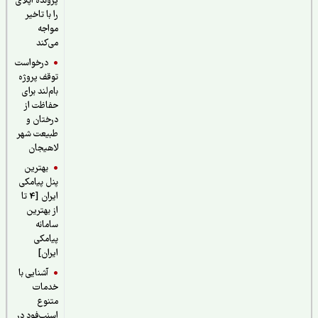
پرونده اپلای
را با تاخیر
مواجه
می‌کند
درخواست
توقف پروژه
بام‌لند برای
حفاظت از
درختان و
طبیعت شهر
لاهیجان
بهترین
پنل پیامکی
ایران [4 تا
از بهترین
سامانه
پیامکی
ایران]
آشنایی با
خدمات
متنوع
اسنپ‌فود در