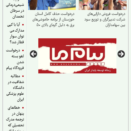
شیمی‌درمانی
در سرطان
واست فروش دارایی‌های
درخواست حذف کامل استان
تخمدان
ت تدبیرگران و توزیع سود
خوزستان از برنامه خاموشی‌های
آیا با کپی
 سهامداران
برق به دلیل گرمای بالای ۵۰
مدارک می
درجه
توان سوار
قطار شد؟
درخواست
لغو بسته
شدن
فرودگاه پیام
مطالبه
شفافیت در
دانشگاه
علوم پزشکی
ایران
خطاهای
پنهان در
ترجمه مدرک
تحصیلی که