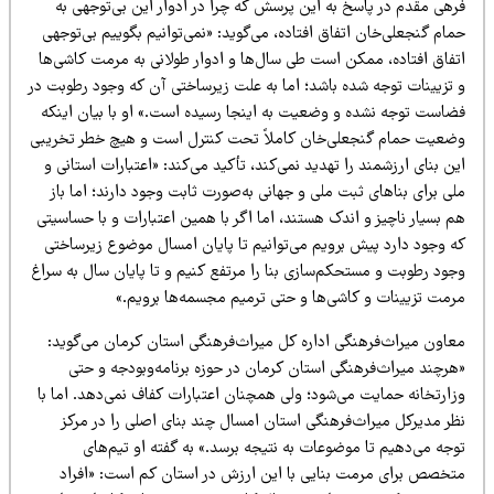
رهی مقدم در پاسخ به این پرسش که چرا در ادوار این بی‌توجهی به
ام گنجعلی‌خان اتفاق افتاده، می‌گوید: «نمی‌توانیم بگوییم بی‌توجهی
تفاق افتاده، ممکن است طی سال‌ها و ادوار طولانی به مرمت کاشی‌ها
 تزیینات توجه شده باشد؛ اما به علت زیرساختی آن که وجود رطوبت در
ضاست توجه نشده و وضعیت به اینجا رسیده است.» او با بیان اینکه
ضعیت حمام گنجعلی‌خان کاملاً تحت کنترل است و هیچ خطر تخریبی
ن بنای ارزشمند را تهدید نمی‌کند، تأکید می‌کند: «اعتبارات استانی و
ی برای بناهای ثبت ملی و جهانی به‌صورت ثابت وجود دارند؛ اما باز
 بسیار ناچیز و اندک هستند، اما اگر با همین اعتبارات و با حساسیتی
ه وجود دارد پیش برویم می‌توانیم تا پایان امسال موضوع زیرساختی
جود رطوبت و مستحکم‌سازی بنا را مرتفع کنیم و تا پایان سال به سراغ
رمت تزیینات و کاشی‌ها و حتی ترمیم مجسمه‌ها برویم.»
عاون میراث‌فرهنگی اداره کل میراث‌فرهنگی استان کرمان می‌گوید:
هرچند میراث‌فرهنگی استان کرمان در حوزه برنامه‌وبودجه و حتی
زارتخانه حمایت می‌شود؛ ولی همچنان اعتبارات کفاف نمی‌دهد. اما با
ظر مدیرکل میراث‌فرهنگی استان امسال چند بنای اصلی را در مرکز
جه می‌دهیم تا موضوعات به نتیجه برسد.» به گفته او تیم‌های
تخصص برای مرمت بنایی با این ارزش در استان کم است: «افراد