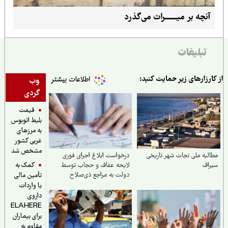
آنچه بر میــــــــراث می‌گذرد
تبلیغات
ارزارهای زیر حمایت کنید:
وب
گردی
قیمت
بلیط اتوبوس
به مرزهای
غربی کشور
مشخص شد
لبه ملی نجات شهر تاریخی
درخواست ابلاغ اجرای فوری
کمک به
راف
لایحه عفاف و حجاب توسط
دولت به مراجع ذی‌صلاح
تأمین مالی
یا واردات
داروی
ELAHERE
برای بیماران
مقاوم به