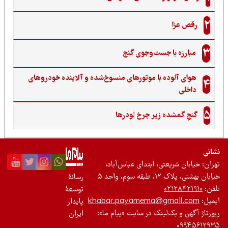
2
رقص عزا
3
مبارزه با جست‌وجوی گنج‌
هوای آلوده با موتورهای منسوخ‌شده و آلاینده خودروهای
4
داخلی
5
گنجِ گمشده زیر چرخ لودرها
نی
ان: خیابان شریعتی، ابتدای عباس‌آباد،
 بهشتی، پلاک ۱۲، طبقه سوم، واحد ۵
رسانۀ
ن:
۰۲۱۲۸۴۲۱۹۱۰
توسعۀ
یل:
khabar.payamema@gmail.com
پایدار
رتاژ آگهی و بک‌لینک در سایت «پیام ما»:
ایران
۰۹۹۴۵۶۱۲