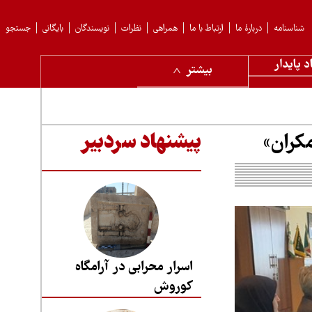
شناسنامه
دربارهٔ ما
ارتباط با ما
همراهی
نظرات
نویسندگان
بایگانی
جستجو
د پایدار
بیشتر
کران»
پیشنهاد سردبیر
اسرار محرابی در آرامگاه
کوروش