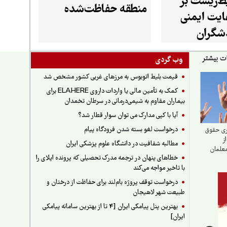
ط‌زیست بر
منطقه حفاظت‌شده
یت ایمنی
خرمنه‌سر طارم
شگران
وب گردی
قیمت بلیط اتوبوس به مرزهای غربی کشور مشخص شد
کمک به تأمین مالی یا واردات داروی ELAHERE برای
بیماران مقاوم به شیمی‌درمانی در سرطان تخمدان
آیا با کپی مدارک می توان سوار قطار شد؟
درخواست لغو بسته شدن فرودگاه پیام
ری حقوق
ز
مطالبه شفافیت در دانشگاه علوم پزشکی ایران
معلمان
خطاهای پنهان در ترجمه مدرک تحصیلی که پرونده اپلای را
با تاخیر مواجه می‌کند
درخواست توقف پروژه بام‌لند برای حفاظت از درختان و
طبیعت شهر لاهیجان
بهترین پنل پیامکی ایران [4 تا از بهترین سامانه پیامکی
ایران]