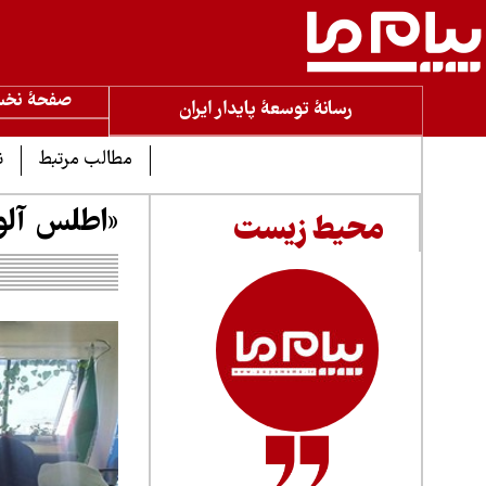
صفحۀ نخ
رسانۀ توسعۀ پایدار ایران
مطالب مرتبط
ن
«اطلس آلو
محیط زیست