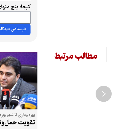
کپچا: پنج منها
مطالب مرتبط
بهره‌برداری تا شهریورم
تقویت حمل‌ون