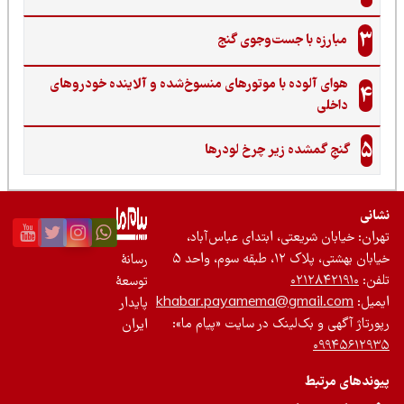
3
مبارزه با جست‌وجوی گنج‌
هوای آلوده با موتورهای منسوخ‌شده و آلاینده خودروهای
4
داخلی
5
گنجِ گمشده زیر چرخ لودرها
نی
ان: خیابان شریعتی، ابتدای عباس‌آباد،
 بهشتی، پلاک ۱۲، طبقه سوم، واحد ۵
رسانۀ
ن:
۰۲۱۲۸۴۲۱۹۱۰
توسعۀ
یل:
khabar.payamema@gmail.com
پایدار
رتاژ آگهی و بک‌لینک در سایت «پیام ما»:
ایران
۰۹۹۴۵۶۱۲
ندهای مرتبط