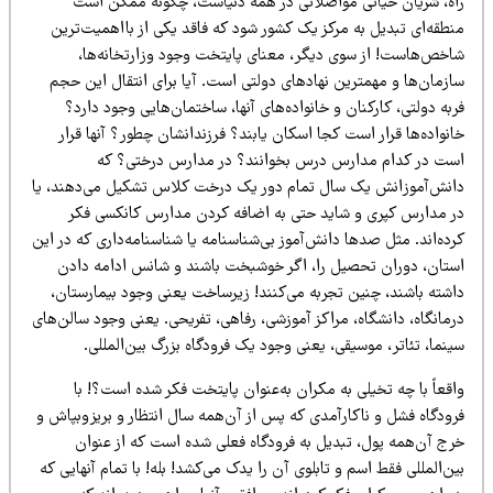
اه، شریان حیاتی مواصلاتی در همه دنیاست، چگونه ممکن است
نطقه‌ای تبدیل به مرکز یک کشور شود که فاقد یکی از بااهمیت‌ترین
اخص‌هاست! از سوی دیگر، معنای پایتخت وجود وزارتخانه‌ها،
ازمان‌ها و مهمترین نهادهای دولتی است. آیا برای انتقال این حجم
به دولتی، کارکنان و خانواده‌های آنها، ساختمان‌هایی وجود دارد؟
نواده‌ها قرار است کجا اسکان یابند؟ فرزندانشان چطور؟ آنها قرار
ست در کدام مدارس درس بخوانند؟ در مدارس درختی؟ که
انش‌آموزانش یک سال تمام دور یک درخت کلاس تشکیل می‌دهند، یا
ر مدارس کپری و شاید حتی به اضافه کردن مدارس کانکسی فکر
ده‌اند. مثل صدها دانش‌آموز بی‌شناسنامه یا شناسنامه‌داری که در این
ستان، دوران تحصیل را، اگر خوشبخت باشند و شانس ادامه دادن
اشته باشند، چنین تجربه می‌کنند! زیرساخت یعنی وجود بیمارستان،
مانگاه، دانشگاه، مراکز آموزشی، رفاهی، تفریحی. یعنی وجود سالن‌های
نما، تئاتر، موسیقی، یعنی وجود یک فرودگاه بزرگ بین‌المللی.
قعاً با چه تخیلی به مکران به‌عنوان پایتخت فکر شده است؟! با
رودگاه فشل و ناکارآمدی که پس از آن‌همه سال انتظار و بریزوبپاش و
رج آن‌همه پول، تبدیل به فرودگاه فعلی شده است که از عنوان
ین‌المللی فقط اسم و تابلوی آن را یدک می‌کشد!
بله! با تمام آنهایی که