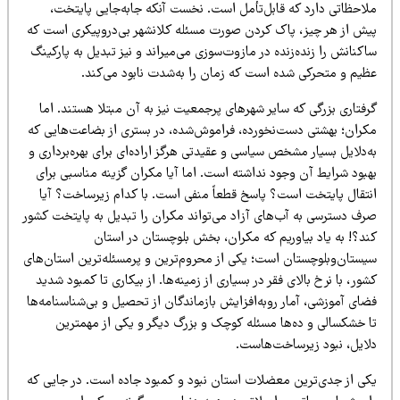
لاحظاتی دارد که قابل‌تأمل است. نخست آنکه جابه‌جایی پایتخت،
یش از هر چیز، پاک کردن صورت مسئله کلانشهر بی‌درو‌پیکری است که
کنانش را زنده‌زنده در مازوت‌سوزی می‌میراند و نیز تبدیل به پارکینگ
ظیم و متحرکی شده است که زمان را به‌شدت نابود می‌کند.
رفتاری بزرگی که سایر شهرهای پرجمعیت نیز به آن مبتلا هستند. اما
کران؛ بهشتی دست‌نخورده، فراموش‌شده، در بستری از بضاعت‌هایی که
‌دلایل بسیار مشخص سیاسی و عقیدتی هرگز اراده‌ای برای بهره‌برداری و
هبود شرایط آن وجود نداشته است. اما آیا مکران گزینه مناسبی برای
نتقال پایتخت است؟ پاسخ قطعاً منفی است. با کدام زیرساخت؟ آیا
رف دسترسی به آب‌های آزاد می‌تواند مکران را تبدیل به پایتخت کشور
ند؟! به یاد بیاوریم که مکران، بخش بلوچستان در استان
یستان‌و‌بلوچستان است؛ یکی از محروم‌ترین و پرمسئله‌ترین استان‌های
ور، با نرخ بالای فقر در بسیاری از زمینه‌ها. از بیکاری تا کمبود شدید
ای آموزشی، آمار روبه‌افزایش بازماندگان از تحصیل و بی‌شناسنامه‌ها
ا خشکسالی و ده‌ها مسئله کوچک و بزرگ دیگر و یکی از مهمترین
لایل، نبود زیرساخت‌هاست.
کی از جدی‌ترین معضلات استان نبود و کمبود جاده است. در جایی که