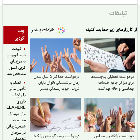
تبلیغات
ارزارهای زیر حمایت کنید:
وب
گردی
قیمت
بلیط اتوبوس
به مرزهای
غربی کشور
مشخص شد
واست تعطیلی پنج‌شنبه‌ها
درخواست حداکثر ۵ سال شدن
کمک به
ی مراکز جامع خدمات
زمان بازنشستگی بانوان دارای
اشتی و خانه بهداشت
فرزند، جهت رسیدگی بیشتر
تأمین مالی
شگاه علوم پزشکی کل ایران
یا واردات
داروی
ELAHERE
برای بیماران
مقاوم به
شیمی‌درمانی
در سرطان
خواست بازگشایی مجلس
درخواست پاسخگو بودن بانک‌ها
تخمدان