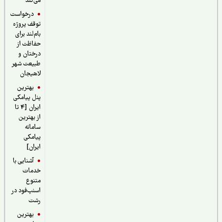
می‌کند
درخواست
توقف پروژه
بام‌لند برای
حفاظت از
درختان و
طبیعت شهر
لاهیجان
بهترین
پنل پیامکی
ایران [4 تا
از بهترین
سامانه
پیامکی
ایران]
آشنایی با
خدمات
متنوع
اسنپ‌فود در
رشت
بهترین