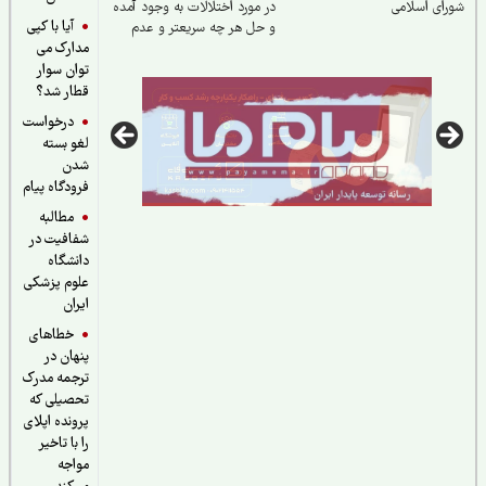
ای اسلامی
در مورد اختلالات به وجود آمده
آیا با کپی
و حل هر چه سریعتر و عدم
مدارک می
تکرار آن
توان سوار
قطار شد؟
درخواست
لغو بسته
شدن
فرودگاه پیام
مطالبه
شفافیت در
دانشگاه
علوم پزشکی
ایران
خطاهای
پنهان در
ترجمه مدرک
تحصیلی که
پرونده اپلای
را با تاخیر
مواجه