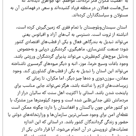
 اهمیت مکران فکر کرده‌اند، موافقم. آنها جواهری دیده‌اند که
ال‌هاست فعالان در منطقه فریاد کشیده‌اند و سعی در فهماندن آن به
سئولان و سیاستگذاران کرده‌اند.
ستان سیستان‌وبلوچستان با تمام فقری که زمین‌گیرش کرده است،
نباشته از ثروت است. دسترسی به آب‌های آزاد و اقیانوس یعنی
ی‌تواند تبدیل به بندرگاهی فعال و یکی از قطب‌های اقتصادی کشور
ود؛ صنعت کشتی‌سازی، ماهیگیری، گردشگری دریایی و به‌خصوص
ه‌دلیل موج‌های کم‌نظیرش، می‌تواند پذیرای گردشگران ورزشی باشد.
جود باغات وسیع خرما، موز، انبه و دیگر میوه‌های گرمسیری ناشناخته
ی‌تواند این استان را تبدیل به یکی از قطب‌های کشاورزی کند. وجود
ادن، سوزن‌دوزی و ده‌ها چیز دیگر. اما مکران، تا زمانی که
رساخت‌های لازم را نداشته باشد، هرگز نمی‌تواند جایی مناسب برای
ایتخت شدن باشد. استانی با اکثریت اهل سنت که سالیان دراز از
ردمانش تلقی جدایی‌طلبی شده است و وجود کیلومترها مرز مشترک با
و کشور خاص چون پاکستان و افغانستان را دارد؛ چگونه ممکن است
قطه‌ای امن برای وجود حساس‌ترین سازمان‌ها و وزارتخانه‌های دولتی یا
ور و زندگی گردانندگان کشور باشد. در استانی که این اندازه
لیات‌های تروریستی در آن انجام می‌شود، آیا قرار دادن یکی از