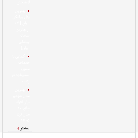
لاهیجان
بهترین
پنل پیامکی
ایران [4 تا
از بهترین
سامانه
پیامکی
ایران]
آشنایی با
خدمات
متنوع
اسنپ‌فود در
رشت
بهترین
مدل شومیز
برای افراد
چاق؛ 10
مدل ترند
1405
بیشتر