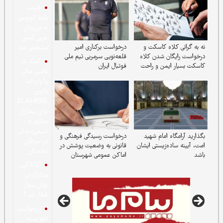
قیمت
بلیط اتوبوس
به مرزهای
غربی کشور
ه کاسکت و
درخواست برکناری امیر
مشخص شد
 شدن کلاه
قلعه‌نویی سرمربی تیم ملی
کمک به
من و راحت
فوتبال ایران
تأمین مالی
یا واردات
داروی
ELAHERE
برای بیماران
مقاوم به
شیمی‌درمانی
امام شهید
درخواست رسیدگی فرهنگی و
در سرطان
‌زیستی ایشان
قانونی به وضعیت پوشش در
تخمدان
اماکن عمومی شهرستان
دماوند
آیا با کپی
مدارک می
توان سوار
قطار شد؟
درخواست
لغو بسته