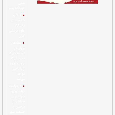
شدن
فرودگاه پیام
مطالبه
شفافیت در
دانشگاه
علوم پزشکی
ایران
خطاهای
پنهان در
ترجمه مدرک
تحصیلی که
پرونده اپلای
را با تاخیر
مواجه
می‌کند
درخواست
توقف پروژه
بام‌لند برای
حفاظت از
درختان و
طبیعت شهر