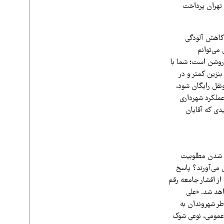
 تهران پرداخت
 کاهش آلودگی
می‌توانم
 روشن است؛ شما با
نزین کمتر و در
نقل رایگان شود،
عملکرد شهرداری
دی که آقایان
ن شدن مطلوبیت
 می‌آورند؟ پاسخ
اً هزینه حمل‌ونقل عمومی (مترو و BRT) برای بسیاری از اقشار جامعه رقم
هد شد. «علی
طر شهروندان به
 عمومی، نوعی شوک