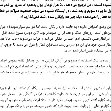
مترو و بی.آر.تی را شنیده است: «من ترجیح می‌دهم، ۵۰ هزار تومان پول بدهم؛ اما 
 ما پیاده شویم و بعد شما» در ایستگاه شنیده می‌شود. جمعیت متراکم در قطار 
 به قطار را نمی‌دهد: «یک چیز هم رایگان شده، شما نمی‌گذارید؟»
ین وضع اعتراض دارد: «چه فایده دارد رایگان باشد اما نتوانیم سوار شویم؟» جوا
ین‌طور است، روزهای جنگ و بعد از آن خلوت‌تر بود، الان دوباره شلوغ شده، قبل 
 در قطار نفس بکشیم، آدم احساس خفگی می‌کند.» جواب می‌شنود: «خب حالا همین
ر میان حرف‌های آن دو سر می‌رسد، مسافران قطار را هول می‌دهند تا جزوی از آن
 در ایستگاه طنین‌انداز شده است.
ر ساعت پیک استفاده از مترو و بی.آر.تی گذرش به این وسایل نقلیه عمومی افتاده 
ا را با چشمان خودش دیده است، اتوبوس‌ها و واگن‌هایی که تعدادشان کم نیست؛ 
 بااین‌حال بازهم عده‌ای مجبورند خودشان را در این مستطیل‌های متحرک جا کنند ت
رای شهر برای این طرح یک هدف دارد؛ کاهش ترافیک و آلودگی هوا. اعضای شورای
 گزاره اقتصادی و محیط زیستی تکیه دارند، مثلاً اینکه رقم بلیت مترو و اتوبوس
نکه گزارش‌هایی از وزارت نفت وجود دارد که نشان می‌دهد در دوره جنگ میزان تر