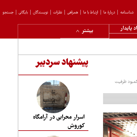
شناسنامه
دربارهٔ ما
ارتباط با ما
همراهی
نظرات
نویسندگان
بایگانی
جستجو
د پایدار
بیشتر
پیشنهاد سردبیر
 کمبود ظرفیت
اسرار محرابی در آرامگاه
کوروش