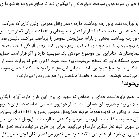
بران صرفه‌جویی سوخت طبق قانون را پیگیری کند تا منابع مربوطه به شهرداری
ه وزارت نفت و وزارت بهداشت دارد: «حمل‌ونقل عمومی اولین کاری که می‌کند،
م به این معناست که فشار بر فضای بیمارستانی و تعداد بیماران کمتر شود. من 
که وزارت بهداشت بخشی از یارانه حمل‌ونقل عمومی را پرداخت می‌کند. دلیلش هم
د پنج خودرو را از سطح شهر کم کنید. پنج خودرو کمتر یعنی آلودگی کمتر، مصرف ب
 بیمارستان‌ها؛ بنابراین این موضوع خودش یک سوبسید دارد و اگر قرار است حمل‌و
 سوی دستگاه‌هایی که منتفع می‌شوند، پرداخت شود. اکنون هم که وزارت نفت از 
شکالی ندارد؛ چرا شهرداری باید به‌تنهایی این هزینه را پرداخت کند؟ همان سوبسی
ی‌کنند، خوشحال هستند و قاعدتاً منفعتش را هم می‌برند را بپردازند.»
ی‌شوند؟
هنوز پابرجاست، جدای از اهدافی که شهرداری برای این طرح دارد، آیا با رایگا
الا می‌رود و شهروندان به‌جای استفاده از خودروی شخصی به استفاده از آن‌ها روی
برخی به این منفی است. باریکانی می‌گوید: عموم
 آن منجر به جذابیت حمل‌ونقل عمومی و کاهش مطلوبیت حمل‌ونقل شخصی نخوا
 شهری البته نظر دیگری دارد. او می‌گوید اجرای این طرح می‌تواند باعث تعلق خا
عمومی آن شود. او همچنین تأکید دارد: من تصور می‌کنم رایگان‌کردن حمل‌ونقل