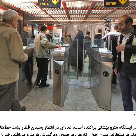
در ایستگاه مترو بهشتی پراکنده است، عده‌ای در انتظار رسیدن قطار پشت خط‌های
ی‌ها منتظرند. پسری جوان که هر روز صبح زود گذرش به مترو می‌افتد، خبرِ ر