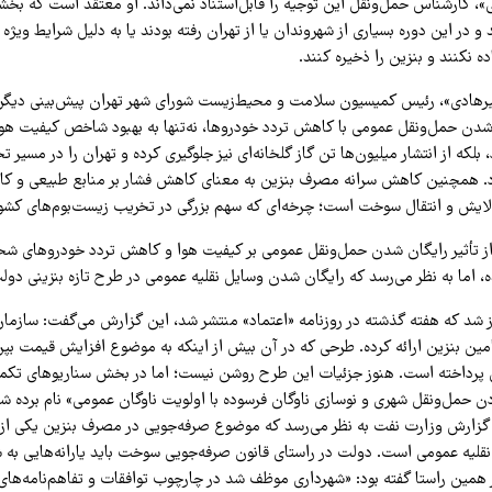
ی»، کارشناس حمل‌ونقل این توجیه را قابل‌استناد نمی‌داند. او معتقد است که بخ
 در این دوره بسیاری از شهروندان یا از تهران رفته بودند یا به دلیل شرایط ویژه 
 نکنند و بنزین را ذخیره کنند.
یرهادی»، رئیس کمیسیون سلامت و محیط‌زیست شورای شهر تهران پیش‌بینی دیگری
شدن حمل‌ونقل عمومی با کاهش تردد خودروها، نه‌تنها به بهبود شاخص کیفیت ه
بلکه از انتشار میلیون‌ها تن گاز گلخانه‌ای نیز جلوگیری کرده و تهران را در مسیر 
. همچنین کاهش سرانه مصرف بنزین به معنای کاهش فشار بر منابع طبیعی و کا
الایش و انتقال سوخت است؛ چرخه‌ای که سهم بزرگی در تخریب زیست‌بوم‌های کشور
ز تأثیر رایگان شدن حمل‌ونقل عمومی بر کیفیت هوا و کاهش تردد خودروهای ش
 اما به نظر می‌رسد که رایگان شدن وسایل نقلیه عمومی در طرح تازه بنزینی دولت
ز شد که هفته گذشته در روزنامه «اعتماد» منتشر شد، این گزارش می‌گفت: سازمان 
ین بنزین ارائه کرده. طرحی که در آن بیش از اینکه به موضوع افزایش قیمت بپر
پرداخته است. هنوز جزئیات این طرح روشن نیست؛ اما در بخش سناریوهای تکمی
 حمل‌ونقل شهری و نوسازی ناوگان فرسوده با اولویت ناوگان عمومی» نام برده شد
 گزارش وزارت نفت به نظر می‌رسد که موضوع صرفه‌جویی در مصرف بنزین یکی از
قلیه عمومی است. دولت در راستای قانون صرفه‌جویی سوخت باید یارانه‌هایی به شه
همین راستا گفته بود: «شهرداری موظف شد در چارچوب توافقات و تفاهم‌نامه‌های 