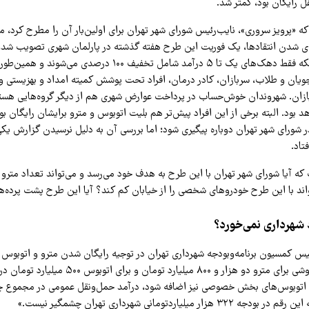
ل رایگان بود، کمتر شد.
 «پرویز سروری»، نایب‌رئیس شورای شهر تهران برای اولین‌بار آن را مطرح کرد، م
ه‌ای شدن انتقادها، یک فوریت این طرح هفته گذشته در پارلمان شهری تصویب شد، ا
عقب‌نشینی. مثلاً اینکه فقط دهک‌های یک تا ۵ درآمد شامل تخفیف ۱۰۰ درصد
ویان و طلاب، سربازان، کادر درمان، افراد تحت پوشش کمیته امداد و بهزیستی و
بازان. شهروندان خوش‌حساب در پرداخت عوارض شهری هم از دیگر گروه‌هایی هست
 بود. البته برخی از این افراد پیش‌تر هم بلیت اتوبوس و مترو برایشان رایگان بود.
ر شورای شهر تهران دوباره پیگیری شود؛ اما بررسی آن به دلیل نرسیدن گزارش یک
تاد.
ه آیا شورای شهر تهران با این طرح به هدف خود می‌رسد و می‌تواند تعداد مترو و
تواند با این طرح خودروهای شخصی را از خیابان کم کند؟ آیا این طرح پشت پرده‌
 شهرداری نمی‌خورد؟
س کمسیون برنامه‌وبودجه شهرداری تهران در توجیه رایگان شدن مترو و اتوبوس گ
۱۴۰۵ درآمد بلیت‌فروشی برای مترو دو هزار و ۸۰۰ میلیارد توما
 اتوبوس‌های بخش خصوصی نیز اضافه شود، درآمد حمل‌ونقل عمومی در مجموع چها
 میلیاردتومانی شهرداری تهران چشمگیر نیست.»